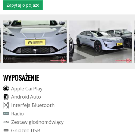
Zapytaj o pojazd
WYPOSAŻENIE
A
p
p
l
e
C
a
r
P
l
a
y
A
n
d
r
o
i
d
A
u
t
o
I
n
t
e
r
f
e
j
s
B
l
u
e
t
o
o
t
h
R
a
d
i
o
Z
e
s
t
a
w
g
ł
o
ś
n
o
m
ó
w
i
ą
c
y
G
n
i
a
z
d
o
U
S
B