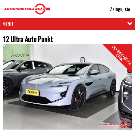
Zaloguj się
MENU
12 Ultra Auto Punkt
D
O
I
M
P
R
T
U
Z
H
I
O
C
N