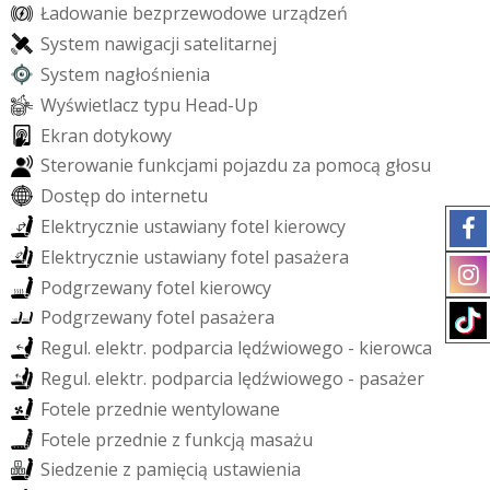
Ł
a
d
o
w
a
n
i
e
b
e
z
p
r
z
e
w
o
d
o
w
e
u
r
z
ą
d
z
e
ń
S
y
s
t
e
m
n
a
w
i
g
a
c
j
i
s
a
t
e
l
i
t
a
r
n
e
j
S
y
s
t
e
m
n
a
g
ł
o
ś
n
i
e
n
i
a
W
y
ś
w
i
e
t
l
a
c
z
t
y
p
u
H
e
a
d
-
U
p
E
k
r
a
n
d
o
t
y
k
o
w
y
S
t
e
r
o
w
a
n
i
e
f
u
n
k
c
j
a
m
i
p
o
j
a
z
d
u
z
a
p
o
m
o
c
ą
g
ł
o
s
u
D
o
s
t
ę
p
d
o
i
n
t
e
r
n
e
t
u
E
l
e
k
t
r
y
c
z
n
i
e
u
s
t
a
w
i
a
n
y
f
o
t
e
l
k
i
e
r
o
w
c
y
E
l
e
k
t
r
y
c
z
n
i
e
u
s
t
a
w
i
a
n
y
f
o
t
e
l
p
a
s
a
ż
e
r
a
P
o
d
g
r
z
e
w
a
n
y
f
o
t
e
l
k
i
e
r
o
w
c
y
P
o
d
g
r
z
e
w
a
n
y
f
o
t
e
l
p
a
s
a
ż
e
r
a
R
e
g
u
l
.
e
l
e
k
t
r
.
p
o
d
p
a
r
c
i
a
l
ę
d
ź
w
i
o
w
e
g
o
-
k
i
e
r
o
w
c
a
R
e
g
u
l
.
e
l
e
k
t
r
.
p
o
d
p
a
r
c
i
a
l
ę
d
ź
w
i
o
w
e
g
o
-
p
a
s
a
ż
e
r
F
o
t
e
l
e
p
r
z
e
d
n
i
e
w
e
n
t
y
l
o
w
a
n
e
F
o
t
e
l
e
p
r
z
e
d
n
i
e
z
f
u
n
k
c
j
ą
m
a
s
a
ż
u
S
i
e
d
z
e
n
i
e
z
p
a
m
i
ę
c
i
ą
u
s
t
a
w
i
e
n
i
a