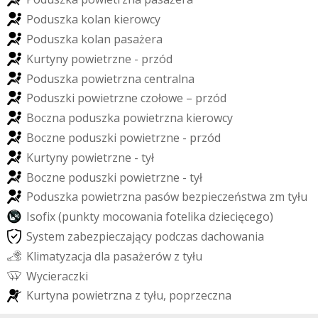
P
o
d
u
s
z
k
a
k
o
l
a
n
k
i
e
r
o
w
c
y
P
o
d
u
s
z
k
a
k
o
l
a
n
p
a
s
a
ż
e
r
a
K
u
r
t
y
n
y
p
o
w
i
e
t
r
z
n
e
-
p
r
z
ó
d
P
o
d
u
s
z
k
a
p
o
w
i
e
t
r
z
n
a
c
e
n
t
r
a
l
n
a
P
o
d
u
s
z
k
i
p
o
w
i
e
t
r
z
n
e
c
z
o
ł
o
w
e
–
p
r
z
ó
d
B
o
c
z
n
a
p
o
d
u
s
z
k
a
p
o
w
i
e
t
r
z
n
a
k
i
e
r
o
w
c
y
B
o
c
z
n
e
p
o
d
u
s
z
k
i
p
o
w
i
e
t
r
z
n
e
-
p
r
z
ó
d
K
u
r
t
y
n
y
p
o
w
i
e
t
r
z
n
e
-
t
y
ł
B
o
c
z
n
e
p
o
d
u
s
z
k
i
p
o
w
i
e
t
r
z
n
e
-
t
y
ł
P
o
d
u
s
z
k
a
p
o
w
i
e
t
r
z
n
a
p
a
s
ó
w
b
e
z
p
i
e
c
z
e
ń
s
t
w
a
z
m
t
y
ł
u
I
s
o
f
i
x
(
p
u
n
k
t
y
m
o
c
o
w
a
n
i
a
f
o
t
e
l
i
k
a
d
z
i
e
c
i
ę
c
e
g
o
)
S
y
s
t
e
m
z
a
b
e
z
p
i
e
c
z
a
j
ą
c
y
p
o
d
c
z
a
s
d
a
c
h
o
w
a
n
i
a
K
l
i
m
a
t
y
z
a
c
j
a
d
l
a
p
a
s
a
ż
e
r
ó
w
z
t
y
ł
u
W
y
c
i
e
r
a
c
z
k
i
K
u
r
t
y
n
a
p
o
w
i
e
t
r
z
n
a
z
t
y
ł
u
,
p
o
p
r
z
e
c
z
n
a