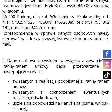
Informujemy, że administratorem Pani/Pana danych
osobowych jest Firma Eryk Królikowski 44FOX z siedzibą
w Radomiu,
26-600 Radom, ul. prof. Włodzimierza Krukowskiego 1,
NIP: 9482541525, REGON: 145920389 tel.: (48) 793 362
141, e-mail: bok
44fox.com;
Korespondencję w sprawie danych osobowych należy
kierować na adres jak wyżej, listownie lub przez adres e-
mail.
2. Dane osobowe pozyskane w związku z zawarciem z
Panią/Panem umowy będą przetwarzane w
następujących celach:
związanych z realizacją podpisanej z Panią/Panem
umowy,
związanych z dochodzeniem ewentualnych
roszczeń, odszkodowań,
udzielania odpowiedzi na Pani/Pana pisma, wnioski
i skargi,