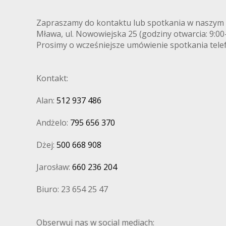
Zapraszamy do kontaktu lub spotkania w naszym 
Mława, ul. Nowowiejska 25 (godziny otwarcia: 9:0
Prosimy o wcześniejsze umówienie spotkania telef
Kontakt:
Alan:
512 937 486
Andżelo:
795 656 370
Dżej:
500 668 908
Jarosław:
660 236 204
Biuro: 23 654 25 47
Obserwuj nas w social mediach: