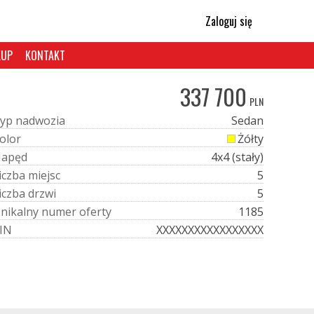
Zaloguj się
KUP
KONTAKT
337 700
PLN
y
p
n
a
d
w
o
z
i
a
Sedan
o
l
o
r
Żółty
N
a
p
ę
d
4x4 (stały)
i
c
z
b
a
m
i
e
j
s
c
5
i
c
z
b
a
d
r
z
w
i
5
U
n
i
k
a
l
n
y
n
u
m
e
r
o
f
e
r
t
y
1185
I
N
XXXXXXXXXXXXXXXXX