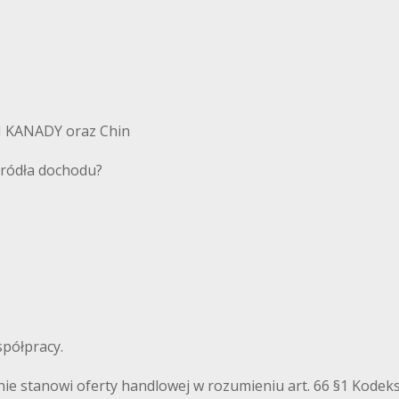
I KANADY oraz Chin
 źródła dochodu?
półpracy.
nie stanowi oferty handlowej w rozumieniu art. 66 §1 Kodek