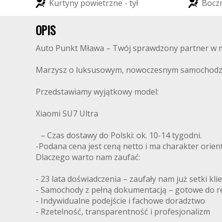
K
u
r
t
y
n
y
p
o
w
i
e
t
r
z
n
e
-
t
y
ł
B
o
c
z
OPIS
Auto Punkt Mława – Twój sprawdzony partner w mo
Marzysz o luksusowym, nowoczesnym samochodzie, k
Przedstawiamy wyjątkowy model:
Xiaomi SU7 Ultra
– Czas dostawy do Polski: ok. 10-14 tygodni.
-Podana cena jest ceną netto i ma charakter orie
Dlaczego warto nam zaufać:
- 23 lata doświadczenia – zaufały nam już setki klie
- Samochody z pełną dokumentacją – gotowe do rej
- Indywidualne podejście i fachowe doradztwo
- Rzetelność, transparentność i profesjonalizm