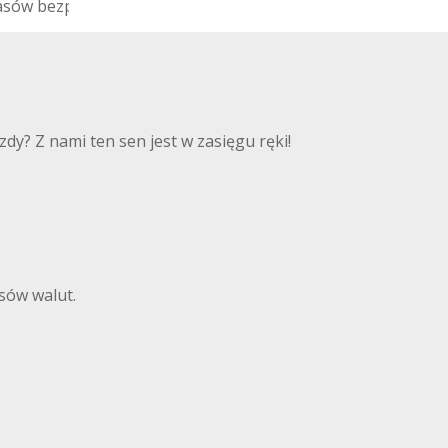
a
s
ó
w
b
e
z
p
i
e
c
z
e
ń
s
t
w
a
z
m
t
y
ł
u
y? Z nami ten sen jest w zasięgu ręki!
sów walut.