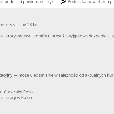
n
e
p
o
d
u
s
z
k
i
p
o
w
i
e
t
r
z
n
e
-
t
y
ł
P
o
d
u
s
z
k
a
p
o
w
i
e
t
r
z
n
a
p
toryzacji od 23 lat!
tóry zapewni komfort, prestiż i wyjątkowe doznania z jazd
ntacyjny — może ulec zmianie w zależności od aktualnych kur
ntów z całej Polski
estracji w Polsce