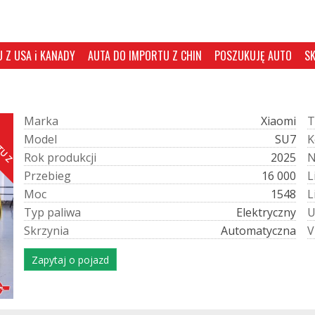
 Z USA i KANADY
AUTA DO IMPORTU Z CHIN
POSZUKUJĘ AUTO
S
M
a
r
k
a
Xiaomi
T
D
O
I
M
P
R
T
U
Z
H
I
M
o
d
e
l
SU7
K
R
o
k
p
r
o
d
u
k
c
j
i
2025
P
r
z
e
b
i
e
g
16 000
L
M
o
c
1548
L
T
y
p
p
a
l
i
w
a
Elektryczny
S
k
r
z
y
n
i
a
Automatyczna
V
Zapytaj o pojazd