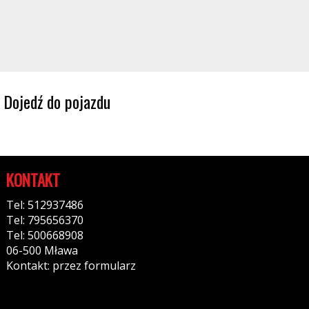
Dojedź do pojazdu
KONTAKT
Tel: 512937486
Tel: 795656370
Tel: 500668908
06-500 Mława
Kontakt: przez formularz