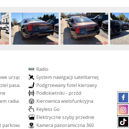
R
a
d
i
o
o
w
e
u
r
z
ą
d
z
e
ń
S
y
s
t
e
m
n
a
w
i
g
a
c
j
i
s
a
t
e
l
i
t
a
r
n
e
j
o
t
e
l
p
a
s
a
ż
e
r
a
P
o
d
g
r
z
e
w
a
n
y
f
o
t
e
l
k
i
e
r
o
w
c
y
n
e
P
o
d
ł
o
k
i
e
t
n
i
k
i
-
p
r
z
ó
d
e
m
r
a
d
i
a
K
i
e
r
o
w
n
i
c
a
w
i
e
l
o
f
u
n
k
c
y
j
n
a
K
e
y
l
e
s
s
G
o
E
l
e
k
t
r
y
c
z
n
e
s
z
y
b
y
p
r
z
e
d
n
i
e
t
p
a
r
k
o
w
a
n
i
a
K
a
m
e
r
a
p
a
n
o
r
a
m
i
c
z
n
a
3
6
0