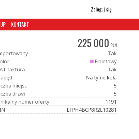
Zaloguj się
KUP
KONTAKT
225 000
PLN
m
p
o
r
t
o
w
a
n
y
Tak
o
l
o
r
Fioletowy
A
T
f
a
k
t
u
r
a
Tak
N
a
p
ę
d
Na tylne koła
i
c
z
b
a
m
i
e
j
s
c
5
i
c
z
b
a
d
r
z
w
i
5
U
n
i
k
a
l
n
y
n
u
m
e
r
o
f
e
r
t
y
1191
I
N
LFPH4BCP8R2L10281