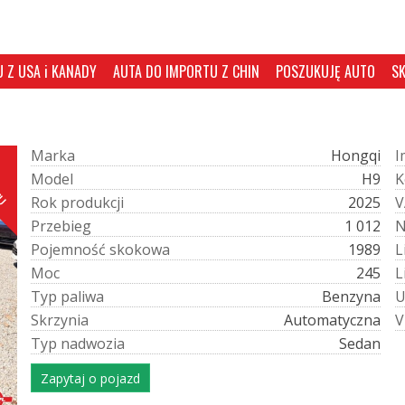
 Z USA i KANADY
AUTA DO IMPORTU Z CHIN
POSZUKUJĘ AUTO
S
M
a
r
k
a
Hongqi
I
CU
M
o
d
e
l
H9
K
R
o
k
p
r
o
d
u
k
c
j
i
2025
V
P
r
z
e
b
i
e
g
1 012
P
o
j
e
m
n
o
ś
ć
s
k
o
k
o
w
a
1989
L
M
o
c
245
L
T
y
p
p
a
l
i
w
a
Benzyna
S
k
r
z
y
n
i
a
Automatyczna
V
T
y
p
n
a
d
w
o
z
i
a
Sedan
Zapytaj o pojazd