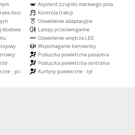
n
y
m
A
s
y
s
t
e
n
t
(
c
z
u
j
n
i
k
)
m
a
r
t
w
e
g
o
p
o
l
a
r
a
k
e
A
s
s
i
s
t
K
o
n
t
r
o
l
a
t
r
a
k
c
j
i
w
y
c
h
O
ś
w
i
e
t
l
e
n
i
e
a
d
a
p
t
a
c
y
j
n
e
j
d
i
o
d
o
w
e
L
E
D
L
a
m
p
y
p
r
z
e
c
i
w
m
g
i
e
l
n
e
m
u
O
ś
w
i
e
t
l
e
n
i
e
w
n
ę
t
r
z
a
L
E
D
s
t
o
j
o
w
y
W
s
p
o
m
a
g
a
n
i
e
k
i
e
r
o
w
n
i
c
y
e
r
o
w
c
y
P
o
d
u
s
z
k
a
p
o
w
i
e
t
r
z
n
a
p
a
s
a
ż
e
r
a
z
ó
d
P
o
d
u
s
z
k
a
p
o
w
i
e
t
r
z
n
a
c
e
n
t
r
a
l
n
a
r
z
n
e
-
p
r
z
ó
d
K
u
r
t
y
n
y
p
o
w
i
e
t
r
z
n
e
-
t
y
ł