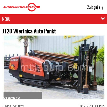
Zaloguj się
MENU
JT20 Wiertnica Auto Punkt
C
e
n
a
b
r
u
t
t
o
367 770.00 pln