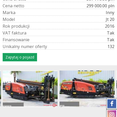
C
e
n
a
n
e
t
t
o
299 000.00 pln
M
a
r
k
a
Inny
M
o
d
e
l
Jt 20
R
o
k
p
r
o
d
u
k
c
j
i
2016
V
A
T
f
a
k
t
u
r
a
Tak
F
i
n
a
n
s
o
w
a
n
i
e
Tak
U
n
i
k
a
l
n
y
n
u
m
e
r
o
f
e
r
t
y
132
Zapytaj o pojazd