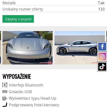
M
e
t
a
l
i
k
Tak
U
n
i
k
a
l
n
y
n
u
m
e
r
o
f
e
r
t
y
133
Zapytaj o pojazd
WYPOSAŻENIE
I
n
t
e
r
f
e
j
s
B
l
u
e
t
o
o
t
h
G
n
i
a
z
d
o
U
S
B
W
y
ś
w
i
e
t
l
a
c
z
t
y
p
u
H
e
a
d
-
U
p
P
o
d
g
r
z
e
w
a
n
y
f
o
t
e
l
k
i
e
r
o
w
c
y