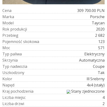
C
e
n
a
309 700.00 PLN
M
a
r
k
a
Porsche
M
o
d
e
l
Taycan
R
o
k
p
r
o
d
u
k
c
j
i
2020
P
r
z
e
b
i
e
g
2 682
P
o
j
e
m
n
o
ś
ć
s
k
o
k
o
w
a
123
M
o
c
571
T
y
p
p
a
l
i
w
a
Elektryczny
S
k
r
z
y
n
i
a
Automatyczna
T
y
p
n
a
d
w
o
z
i
a
Coupe
U
s
z
k
o
d
z
o
n
y
Tak
K
o
l
o
r
Srebrny
N
a
p
ę
d
4x4 (stały)
K
r
a
j
p
o
c
h
o
d
z
e
n
i
a
Stany zjednoczone
L
i
c
z
b
a
m
i
e
j
s
c
4
L
i
c
z
b
a
d
r
z
w
i
2