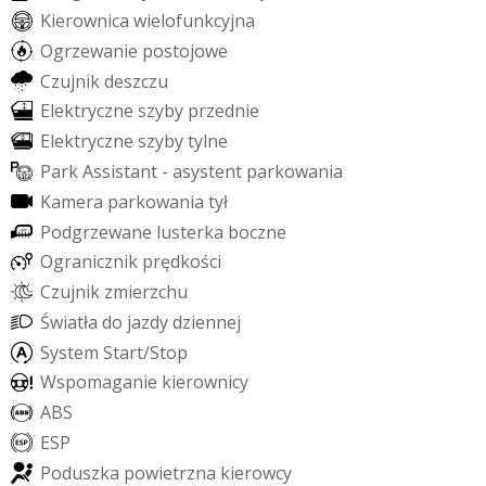
K
i
e
r
o
w
n
i
c
a
w
i
e
l
o
f
u
n
k
c
y
j
n
a
O
g
r
z
e
w
a
n
i
e
p
o
s
t
o
j
o
w
e
C
z
u
j
n
i
k
d
e
s
z
c
z
u
E
l
e
k
t
r
y
c
z
n
e
s
z
y
b
y
p
r
z
e
d
n
i
e
E
l
e
k
t
r
y
c
z
n
e
s
z
y
b
y
t
y
l
n
e
P
a
r
k
A
s
s
i
s
t
a
n
t
-
a
s
y
s
t
e
n
t
p
a
r
k
o
w
a
n
i
a
K
a
m
e
r
a
p
a
r
k
o
w
a
n
i
a
t
y
ł
P
o
d
g
r
z
e
w
a
n
e
l
u
s
t
e
r
k
a
b
o
c
z
n
e
O
g
r
a
n
i
c
z
n
i
k
p
r
ę
d
k
o
ś
c
i
C
z
u
j
n
i
k
z
m
i
e
r
z
c
h
u
Ś
w
i
a
t
ł
a
d
o
j
a
z
d
y
d
z
i
e
n
n
e
j
S
y
s
t
e
m
S
t
a
r
t
/
S
t
o
p
W
s
p
o
m
a
g
a
n
i
e
k
i
e
r
o
w
n
i
c
y
A
B
S
E
S
P
P
o
d
u
s
z
k
a
p
o
w
i
e
t
r
z
n
a
k
i
e
r
o
w
c
y