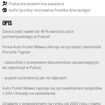
P
o
d
u
s
z
k
a
p
o
w
i
e
t
r
z
n
a
p
a
s
a
ż
e
r
a
I
s
o
f
i
x
(
p
u
n
k
t
y
m
o
c
o
w
a
n
i
a
f
o
t
e
l
i
k
a
d
z
i
e
c
i
ę
c
e
g
o
)
OPIS
Zaoszczędź nawet do 40 % wartości auta
porównywalnego w Polsce!
Firma Auto Punkt Mława oferuje na sprzedaż samochód:
Porsche Taycan
- samochód z kompletem dokumentów uprawniającymi
do rejestracji w Polsce
- pojazd uszkodzony jak na zdjęciach
Auto Punkt Mława zajmuje się sprowadzaniem pojazdów
z USA i Kanady na zamówienie.
Działamy z powodzeniem na rynku od 2003 roku i mamy