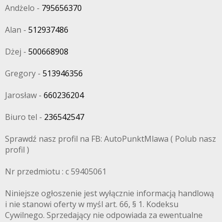
Andżelo -
795656370
Alan -
512937486
Dżej -
500668908
Gregory -
513946356
Jarosław -
660236204
Biuro tel -
236542547
Sprawdź nasz profil na FB: AutoPunktMlawa ( Polub nasz
profil )
Nr przedmiotu : c 59405061
Niniejsze ogłoszenie jest wyłącznie informacją handlową
i nie stanowi oferty w myśl art. 66, § 1. Kodeksu
Cywilnego. Sprzedający nie odpowiada za ewentualne