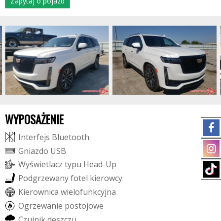
Zapytaj o pojazd
WYPOSAŻENIE
I
n
t
e
r
f
e
j
s
B
l
u
e
t
o
o
t
h
G
n
i
a
z
d
o
U
S
B
W
y
ś
w
i
e
t
l
a
c
z
t
y
p
u
H
e
a
d
-
U
p
P
o
d
g
r
z
e
w
a
n
y
f
o
t
e
l
k
i
e
r
o
w
c
y
K
i
e
r
o
w
n
i
c
a
w
i
e
l
o
f
u
n
k
c
y
j
n
a
O
g
r
z
e
w
a
n
i
e
p
o
s
t
o
j
o
w
e
C
z
u
j
n
i
k
d
e
s
z
c
z
u