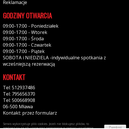
Reklamacje
GODZINY OTWARCIA
09:00-17:00 - Poniedziałek
09:00-17:00 - Wtorek
09:00-17:00 - Środa
09:00-17:00 - Czwartek
09:00-17:00 - Piątek
SOBOTA i NIEDZIELA -indywidualne spotkania z
wcześniejszą rezerwacją
KONTAKT
Tel: 512937486
Tel: 795656370
Tel: 500668908
06-500 Mława
Kontakt: przez formularz
Serwis wykorzystuje pliki cookies. Jeżeli nie blokujesz plików, to
Zamknij
zgadzasz się na ich użycie oraz zapisywanie w pamięci urządzenia.