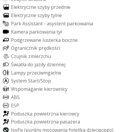
E
l
e
k
t
r
y
c
z
n
e
s
z
y
b
y
p
r
z
e
d
n
i
e
E
l
e
k
t
r
y
c
z
n
e
s
z
y
b
y
t
y
l
n
e
P
a
r
k
A
s
s
i
s
t
a
n
t
-
a
s
y
s
t
e
n
t
p
a
r
k
o
w
a
n
i
a
K
a
m
e
r
a
p
a
r
k
o
w
a
n
i
a
t
y
ł
P
o
d
g
r
z
e
w
a
n
e
l
u
s
t
e
r
k
a
b
o
c
z
n
e
O
g
r
a
n
i
c
z
n
i
k
p
r
ę
d
k
o
ś
c
i
C
z
u
j
n
i
k
z
m
i
e
r
z
c
h
u
Ś
w
i
a
t
ł
a
d
o
j
a
z
d
y
d
z
i
e
n
n
e
j
L
a
m
p
y
p
r
z
e
c
i
w
m
g
i
e
l
n
e
S
y
s
t
e
m
S
t
a
r
t
/
S
t
o
p
W
s
p
o
m
a
g
a
n
i
e
k
i
e
r
o
w
n
i
c
y
A
B
S
E
S
P
P
o
d
u
s
z
k
a
p
o
w
i
e
t
r
z
n
a
k
i
e
r
o
w
c
y
P
o
d
u
s
z
k
a
p
o
w
i
e
t
r
z
n
a
p
a
s
a
ż
e
r
a
I
s
o
f
i
x
(
p
u
n
k
t
y
m
o
c
o
w
a
n
i
a
f
o
t
e
l
i
k
a
d
z
i
e
c
i
ę
c
e
g
o
)