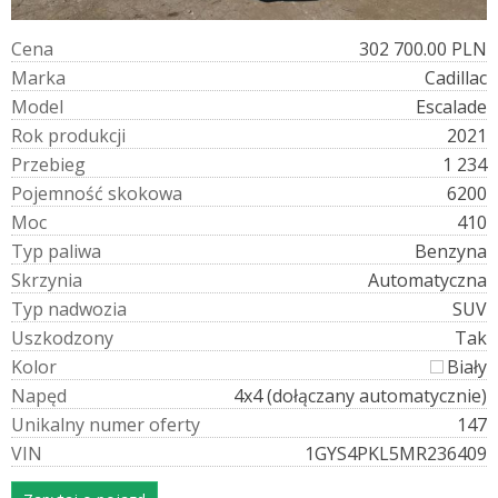
C
e
n
a
302 700.00 PLN
M
a
r
k
a
Cadillac
M
o
d
e
l
Escalade
R
o
k
p
r
o
d
u
k
c
j
i
2021
P
r
z
e
b
i
e
g
1 234
P
o
j
e
m
n
o
ś
ć
s
k
o
k
o
w
a
6200
M
o
c
410
T
y
p
p
a
l
i
w
a
Benzyna
S
k
r
z
y
n
i
a
Automatyczna
T
y
p
n
a
d
w
o
z
i
a
SUV
U
s
z
k
o
d
z
o
n
y
Tak
K
o
l
o
r
Biały
N
a
p
ę
d
4x4 (dołączany automatycznie)
U
n
i
k
a
l
n
y
n
u
m
e
r
o
f
e
r
t
y
147
V
I
N
1GYS4PKL5MR236409