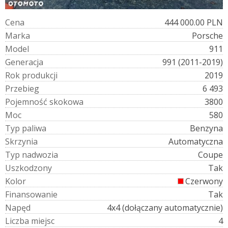
C
e
n
a
444 000.00 PLN
M
a
r
k
a
Porsche
M
o
d
e
l
911
G
e
n
e
r
a
c
j
a
991 (2011-2019)
R
o
k
p
r
o
d
u
k
c
j
i
2019
P
r
z
e
b
i
e
g
6 493
P
o
j
e
m
n
o
ś
ć
s
k
o
k
o
w
a
3800
M
o
c
580
T
y
p
p
a
l
i
w
a
Benzyna
S
k
r
z
y
n
i
a
Automatyczna
T
y
p
n
a
d
w
o
z
i
a
Coupe
U
s
z
k
o
d
z
o
n
y
Tak
K
o
l
o
r
Czerwony
F
i
n
a
n
s
o
w
a
n
i
e
Tak
N
a
p
ę
d
4x4 (dołączany automatycznie)
L
i
c
z
b
a
m
i
e
j
s
c
4