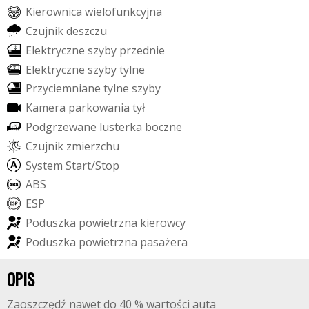
K
i
e
r
o
w
n
i
c
a
w
i
e
l
o
f
u
n
k
c
y
j
n
a
C
z
u
j
n
i
k
d
e
s
z
c
z
u
E
l
e
k
t
r
y
c
z
n
e
s
z
y
b
y
p
r
z
e
d
n
i
e
E
l
e
k
t
r
y
c
z
n
e
s
z
y
b
y
t
y
l
n
e
P
r
z
y
c
i
e
m
n
i
a
n
e
t
y
l
n
e
s
z
y
b
y
K
a
m
e
r
a
p
a
r
k
o
w
a
n
i
a
t
y
ł
P
o
d
g
r
z
e
w
a
n
e
l
u
s
t
e
r
k
a
b
o
c
z
n
e
C
z
u
j
n
i
k
z
m
i
e
r
z
c
h
u
S
y
s
t
e
m
S
t
a
r
t
/
S
t
o
p
A
B
S
E
S
P
P
o
d
u
s
z
k
a
p
o
w
i
e
t
r
z
n
a
k
i
e
r
o
w
c
y
P
o
d
u
s
z
k
a
p
o
w
i
e
t
r
z
n
a
p
a
s
a
ż
e
r
a
OPIS
Zaoszczędź nawet do 40 % wartości auta