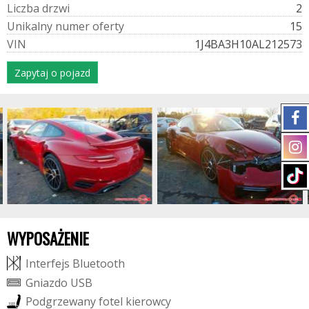
L
i
c
z
b
a
d
r
z
w
i
2
U
n
i
k
a
l
n
y
n
u
m
e
r
o
f
e
r
t
y
15
V
I
N
1J4BA3H10AL212573
Zapytaj o pojazd
WYPOSAŻENIE
I
n
t
e
r
f
e
j
s
B
l
u
e
t
o
o
t
h
G
n
i
a
z
d
o
U
S
B
P
o
d
g
r
z
e
w
a
n
y
f
o
t
e
l
k
i
e
r
o
w
c
y