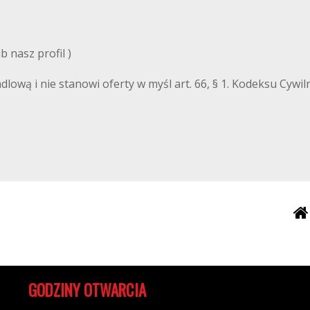
 nasz profil )
ndlową i nie stanowi oferty w myśl art. 66, § 1. Kodeksu Cyw
GODZINY OTWARCIA