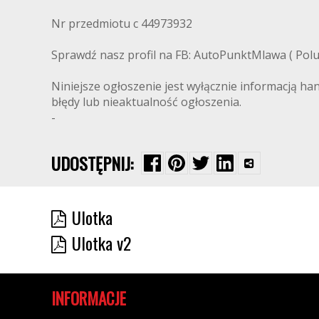
Nr przedmiotu c 44973932
Sprawdź nasz profil na FB: AutoPunktMlawa ( Polub
Niniejsze ogłoszenie jest wyłącznie informacją ha
błędy lub nieaktualność ogłoszenia.
-
UDOSTĘPNIJ:
Ulotka
Ulotka v2
INFORMACJE