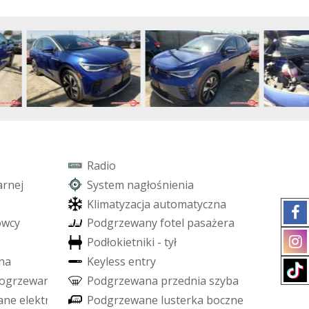
R
a
d
i
o
a
r
n
e
j
S
y
s
t
e
m
n
a
g
ł
o
ś
n
i
e
n
i
a
K
l
i
m
a
t
y
z
a
c
j
a
a
u
t
o
m
a
t
y
c
z
n
a
o
w
c
y
P
o
d
g
r
z
e
w
a
n
y
f
o
t
e
l
p
a
s
a
ż
e
r
a
P
o
d
ł
o
k
i
e
t
n
i
k
i
-
t
y
ł
n
a
K
e
y
l
e
s
s
e
n
t
r
y
o
g
r
z
e
w
a
n
i
a
P
o
d
g
r
z
e
w
a
n
a
p
r
z
e
d
n
i
a
s
z
y
b
a
a
n
e
e
l
e
k
t
r
y
c
z
n
i
e
P
o
d
g
r
z
e
w
a
n
e
l
u
s
t
e
r
k
a
b
o
c
z
n
e