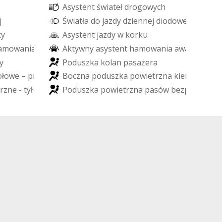
A
s
y
s
t
e
n
t
ś
w
i
a
t
e
ł
d
r
o
g
o
w
y
c
h
j
Ś
w
i
a
t
ł
a
d
o
j
a
z
d
y
d
z
i
e
n
n
e
j
d
i
o
d
o
w
e
L
E
D
c
y
A
s
y
s
t
e
n
t
j
a
z
d
y
w
k
o
r
k
u
a
m
o
w
a
n
i
a
A
k
t
y
w
n
y
a
s
y
s
t
e
n
t
h
a
m
o
w
a
n
i
a
a
w
a
r
y
j
n
e
g
o
y
P
o
d
u
s
z
k
a
k
o
l
a
n
p
a
s
a
ż
e
r
a
o
ł
o
w
e
–
p
r
z
ó
d
B
o
c
z
n
a
p
o
d
u
s
z
k
a
p
o
w
i
e
t
r
z
n
a
k
i
e
r
o
w
c
y
r
z
n
e
-
t
y
ł
P
o
d
u
s
z
k
a
p
o
w
i
e
t
r
z
n
a
p
a
s
ó
w
b
e
z
p
i
e
c
z
e
ń
s
t