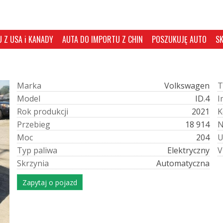
 Z USA i KANADY
AUTA DO IMPORTU Z CHIN
POSZUKUJĘ AUTO
S
M
a
r
k
a
Volkswagen
T
M
o
d
e
l
ID.4
I
R
o
k
p
r
o
d
u
k
c
j
i
2021
K
P
r
z
e
b
i
e
g
18 914
M
o
c
204
T
y
p
p
a
l
i
w
a
Elektryczny
V
S
k
r
z
y
n
i
a
Automatyczna
Zapytaj o pojazd