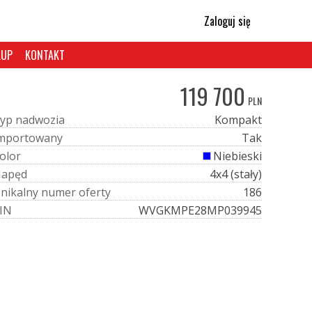
Zaloguj się
KUP
KONTAKT
119 700
PLN
y
p
n
a
d
w
o
z
i
a
Kompakt
m
p
o
r
t
o
w
a
n
y
Tak
o
l
o
r
Niebieski
N
a
p
ę
d
4x4 (stały)
U
n
i
k
a
l
n
y
n
u
m
e
r
o
f
e
r
t
y
186
I
N
WVGKMPE28MP039945