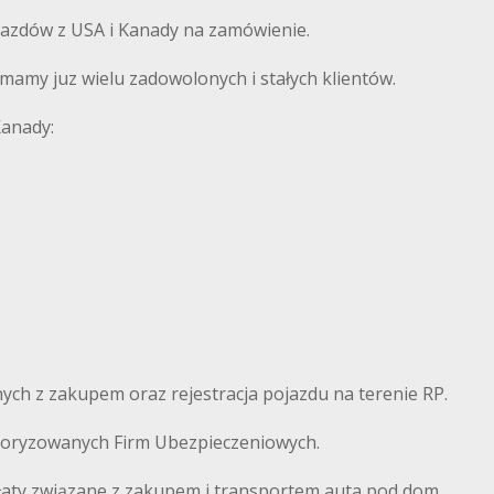
azdów z USA i Kanady na zamówienie.
amy juz wielu zadowolonych i stałych klientów.
Kanady:
ch z zakupem oraz rejestracja pojazdu na terenie RP.
autoryzowanych Firm Ubezpieczeniowych.
łaty związane z zakupem i transportem auta pod dom.