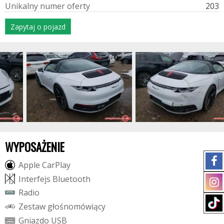
U
n
i
k
a
l
n
y
n
u
m
e
r
o
f
e
r
t
y
203
Zapytaj o pojazd
WYPOSAŻENIE
A
p
p
l
e
C
a
r
P
l
a
y
I
n
t
e
r
f
e
j
s
B
l
u
e
t
o
o
t
h
R
a
d
i
o
Z
e
s
t
a
w
g
ł
o
ś
n
o
m
ó
w
i
ą
c
y
G
n
i
a
z
d
o
U
S
B