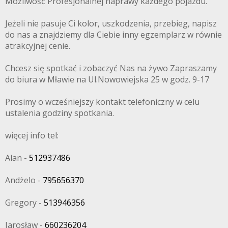
Możliwość Profesjonalnej naprawy każdego pojazdu.
Jeżeli nie pasuje Ci kolor, uszkodzenia, przebieg, napisz
do nas a znajdziemy dla Ciebie inny egzemplarz w równie
atrakcyjnej cenie.
Chcesz się spotkać i zobaczyć Nas na żywo Zapraszamy
do biura w Mławie na Ul.Nowowiejska 25 w godz. 9-17
Prosimy o wcześniejszy kontakt telefoniczny w celu
ustalenia godziny spotkania.
więcej info tel:
Alan -
512937486
Andżelo -
795656370
Gregory -
513946356
Jarosław -
660236204