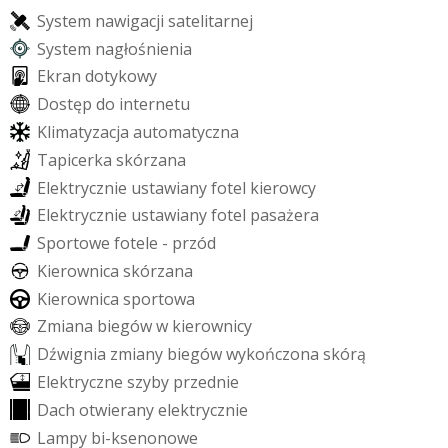
S
y
s
t
e
m
n
a
w
i
g
a
c
j
i
s
a
t
e
l
i
t
a
r
n
e
j
S
y
s
t
e
m
n
a
g
ł
o
ś
n
i
e
n
i
a
E
k
r
a
n
d
o
t
y
k
o
w
y
D
o
s
t
ę
p
d
o
i
n
t
e
r
n
e
t
u
K
l
i
m
a
t
y
z
a
c
j
a
a
u
t
o
m
a
t
y
c
z
n
a
T
a
p
i
c
e
r
k
a
s
k
ó
r
z
a
n
a
E
l
e
k
t
r
y
c
z
n
i
e
u
s
t
a
w
i
a
n
y
f
o
t
e
l
k
i
e
r
o
w
c
y
E
l
e
k
t
r
y
c
z
n
i
e
u
s
t
a
w
i
a
n
y
f
o
t
e
l
p
a
s
a
ż
e
r
a
S
p
o
r
t
o
w
e
f
o
t
e
l
e
-
p
r
z
ó
d
K
i
e
r
o
w
n
i
c
a
s
k
ó
r
z
a
n
a
K
i
e
r
o
w
n
i
c
a
s
p
o
r
t
o
w
a
Z
m
i
a
n
a
b
i
e
g
ó
w
w
k
i
e
r
o
w
n
i
c
y
D
ź
w
i
g
n
i
a
z
m
i
a
n
y
b
i
e
g
ó
w
w
y
k
o
ń
c
z
o
n
a
s
k
ó
r
ą
E
l
e
k
t
r
y
c
z
n
e
s
z
y
b
y
p
r
z
e
d
n
i
e
D
a
c
h
o
t
w
i
e
r
a
n
y
e
l
e
k
t
r
y
c
z
n
i
e
L
a
m
p
y
b
i
-
k
s
e
n
o
n
o
w
e