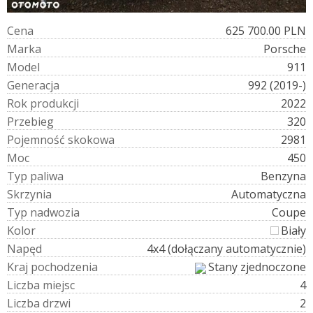
C
e
n
a
625 700.00 PLN
M
a
r
k
a
Porsche
M
o
d
e
l
911
G
e
n
e
r
a
c
j
a
992 (2019-)
R
o
k
p
r
o
d
u
k
c
j
i
2022
P
r
z
e
b
i
e
g
320
P
o
j
e
m
n
o
ś
ć
s
k
o
k
o
w
a
2981
M
o
c
450
T
y
p
p
a
l
i
w
a
Benzyna
S
k
r
z
y
n
i
a
Automatyczna
T
y
p
n
a
d
w
o
z
i
a
Coupe
K
o
l
o
r
Biały
N
a
p
ę
d
4x4 (dołączany automatycznie)
K
r
a
j
p
o
c
h
o
d
z
e
n
i
a
Stany zjednoczone
L
i
c
z
b
a
m
i
e
j
s
c
4
L
i
c
z
b
a
d
r
z
w
i
2