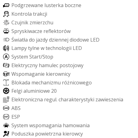
P
o
d
g
r
z
e
w
a
n
e
l
u
s
t
e
r
k
a
b
o
c
z
n
e
K
o
n
t
r
o
l
a
t
r
a
k
c
j
i
C
z
u
j
n
i
k
z
m
i
e
r
z
c
h
u
S
p
r
y
s
k
i
w
a
c
z
e
r
e
f
e
k
t
o
r
ó
w
Ś
w
i
a
t
ł
a
d
o
j
a
z
d
y
d
z
i
e
n
n
e
j
d
i
o
d
o
w
e
L
E
D
L
a
m
p
y
t
y
l
n
e
w
t
e
c
h
n
o
l
o
g
i
i
L
E
D
S
y
s
t
e
m
S
t
a
r
t
/
S
t
o
p
E
l
e
k
t
r
y
c
z
n
y
h
a
m
u
l
e
c
p
o
s
t
o
j
o
w
y
W
s
p
o
m
a
g
a
n
i
e
k
i
e
r
o
w
n
i
c
y
B
l
o
k
a
d
a
m
e
c
h
a
n
i
z
m
u
r
ó
ż
n
i
c
o
w
e
g
o
F
e
l
g
i
a
l
u
m
i
n
i
o
w
e
2
0
E
l
e
k
t
r
o
n
i
c
z
n
a
r
e
g
u
l
.
c
h
a
r
a
k
t
e
r
y
s
t
y
k
i
z
a
w
i
e
s
z
e
n
i
a
A
B
S
E
S
P
S
y
s
t
e
m
w
s
p
o
m
a
g
a
n
i
a
h
a
m
o
w
a
n
i
a
P
o
d
u
s
z
k
a
p
o
w
i
e
t
r
z
n
a
k
i
e
r
o
w
c
y