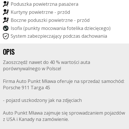
P
o
d
u
s
z
k
a
p
o
w
i
e
t
r
z
n
a
p
a
s
a
ż
e
r
a
K
u
r
t
y
n
y
p
o
w
i
e
t
r
z
n
e
-
p
r
z
ó
d
B
o
c
z
n
e
p
o
d
u
s
z
k
i
p
o
w
i
e
t
r
z
n
e
-
p
r
z
ó
d
I
s
o
f
x
(
p
u
n
k
t
y
m
o
c
o
w
a
n
i
a
f
o
t
e
l
i
k
a
d
z
i
e
c
i
ę
c
e
g
o
)
S
y
s
t
e
m
z
a
b
e
z
p
i
e
c
z
a
j
ą
c
y
p
o
d
c
z
a
s
d
a
c
h
o
w
a
n
i
a
OPIS
Zaoszczędź nawet do 40 % wartości auta
porównywalnego w Polsce!
Firma Auto Punkt Mława oferuje na sprzedaż samochód:
Porsche 911 Targa 4S
- pojazd uszkodzony jak na zdjęciach
Auto Punkt Mława zajmuje się sprowadzaniem pojazdów
z USA i Kanady na zamówienie.