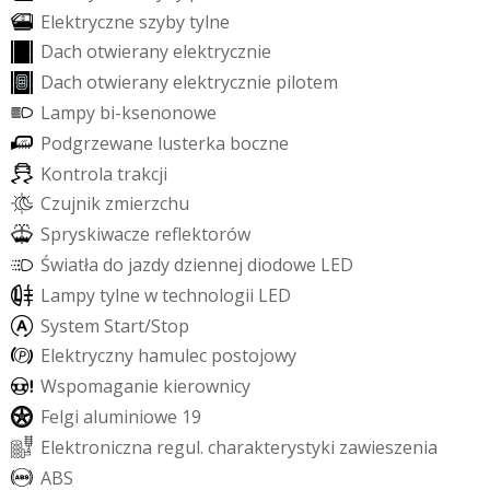
E
l
e
k
t
r
y
c
z
n
e
s
z
y
b
y
t
y
l
n
e
D
a
c
h
o
t
w
i
e
r
a
n
y
e
l
e
k
t
r
y
c
z
n
i
e
D
a
c
h
o
t
w
i
e
r
a
n
y
e
l
e
k
t
r
y
c
z
n
i
e
p
i
l
o
t
e
m
L
a
m
p
y
b
i
-
k
s
e
n
o
n
o
w
e
P
o
d
g
r
z
e
w
a
n
e
l
u
s
t
e
r
k
a
b
o
c
z
n
e
K
o
n
t
r
o
l
a
t
r
a
k
c
j
i
C
z
u
j
n
i
k
z
m
i
e
r
z
c
h
u
S
p
r
y
s
k
i
w
a
c
z
e
r
e
f
e
k
t
o
r
ó
w
Ś
w
i
a
t
ł
a
d
o
j
a
z
d
y
d
z
i
e
n
n
e
j
d
i
o
d
o
w
e
L
E
D
L
a
m
p
y
t
y
l
n
e
w
t
e
c
h
n
o
l
o
g
i
i
L
E
D
S
y
s
t
e
m
S
t
a
r
t
/
S
t
o
p
E
l
e
k
t
r
y
c
z
n
y
h
a
m
u
l
e
c
p
o
s
t
o
j
o
w
y
W
s
p
o
m
a
g
a
n
i
e
k
i
e
r
o
w
n
i
c
y
F
e
l
g
i
a
l
u
m
i
n
i
o
w
e
1
9
E
l
e
k
t
r
o
n
i
c
z
n
a
r
e
g
u
l
.
c
h
a
r
a
k
t
e
r
y
s
t
y
k
i
z
a
w
i
e
s
z
e
n
i
a
A
B
S