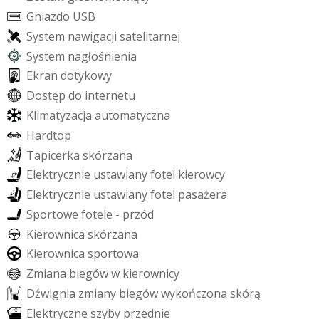
G
n
i
a
z
d
o
U
S
B
S
y
s
t
e
m
n
a
w
i
g
a
c
j
i
s
a
t
e
l
i
t
a
r
n
e
j
S
y
s
t
e
m
n
a
g
ł
o
ś
n
i
e
n
i
a
E
k
r
a
n
d
o
t
y
k
o
w
y
D
o
s
t
ę
p
d
o
i
n
t
e
r
n
e
t
u
K
l
i
m
a
t
y
z
a
c
j
a
a
u
t
o
m
a
t
y
c
z
n
a
H
a
r
d
t
o
p
T
a
p
i
c
e
r
k
a
s
k
ó
r
z
a
n
a
E
l
e
k
t
r
y
c
z
n
i
e
u
s
t
a
w
i
a
n
y
f
o
t
e
l
k
i
e
r
o
w
c
y
E
l
e
k
t
r
y
c
z
n
i
e
u
s
t
a
w
i
a
n
y
f
o
t
e
l
p
a
s
a
ż
e
r
a
S
p
o
r
t
o
w
e
f
o
t
e
l
e
-
p
r
z
ó
d
K
i
e
r
o
w
n
i
c
a
s
k
ó
r
z
a
n
a
K
i
e
r
o
w
n
i
c
a
s
p
o
r
t
o
w
a
Z
m
i
a
n
a
b
i
e
g
ó
w
w
k
i
e
r
o
w
n
i
c
y
D
ź
w
i
g
n
i
a
z
m
i
a
n
y
b
i
e
g
ó
w
w
y
k
o
ń
c
z
o
n
a
s
k
ó
r
ą
E
l
e
k
t
r
y
c
z
n
e
s
z
y
b
y
p
r
z
e
d
n
i
e