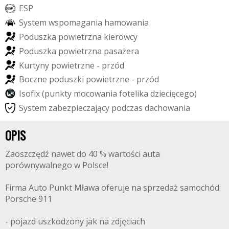
E
S
P
S
y
s
t
e
m
w
s
p
o
m
a
g
a
n
i
a
h
a
m
o
w
a
n
i
a
P
o
d
u
s
z
k
a
p
o
w
i
e
t
r
z
n
a
k
i
e
r
o
w
c
y
P
o
d
u
s
z
k
a
p
o
w
i
e
t
r
z
n
a
p
a
s
a
ż
e
r
a
K
u
r
t
y
n
y
p
o
w
i
e
t
r
z
n
e
-
p
r
z
ó
d
B
o
c
z
n
e
p
o
d
u
s
z
k
i
p
o
w
i
e
t
r
z
n
e
-
p
r
z
ó
d
I
s
o
f
i
x
(
p
u
n
k
t
y
m
o
c
o
w
a
n
i
a
f
o
t
e
l
i
k
a
d
z
i
e
c
i
ę
c
e
g
o
)
S
y
s
t
e
m
z
a
b
e
z
p
i
e
c
z
a
j
ą
c
y
p
o
d
c
z
a
s
d
a
c
h
o
w
a
n
i
a
OPIS
Zaoszczędź nawet do 40 % wartości auta
porównywalnego w Polsce!
Firma Auto Punkt Mława oferuje na sprzedaż samochód:
Porsche 911
- pojazd uszkodzony jak na zdjęciach