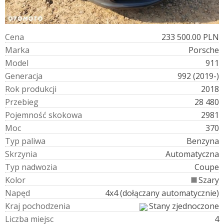
C
e
n
a
233 500.00 PLN
M
a
r
k
a
Porsche
M
o
d
e
l
911
G
e
n
e
r
a
c
j
a
992 (2019-)
R
o
k
p
r
o
d
u
k
c
j
i
2018
P
r
z
e
b
i
e
g
28 480
P
o
j
e
m
n
o
ś
ć
s
k
o
k
o
w
a
2981
M
o
c
370
T
y
p
p
a
l
i
w
a
Benzyna
S
k
r
z
y
n
i
a
Automatyczna
T
y
p
n
a
d
w
o
z
i
a
Coupe
K
o
l
o
r
Szary
N
a
p
ę
d
4x4 (dołączany automatycznie)
K
r
a
j
p
o
c
h
o
d
z
e
n
i
a
Stany zjednoczone
L
i
c
z
b
a
m
i
e
j
s
c
4