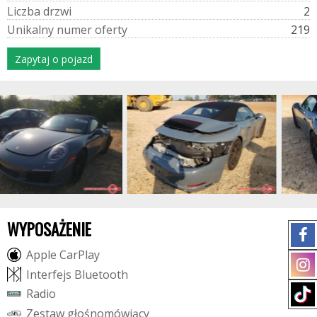
L
i
c
z
b
a
d
r
z
w
i
2
U
n
i
k
a
l
n
y
n
u
m
e
r
o
f
e
r
t
y
219
Zapytaj o pojazd
WYPOSAŻENIE
A
p
p
l
e
C
a
r
P
l
a
y
I
n
t
e
r
f
e
j
s
B
l
u
e
t
o
o
t
h
R
a
d
i
o
Z
e
s
t
a
w
g
ł
o
ś
n
o
m
ó
w
i
ą
c
y