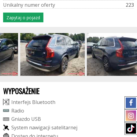
U
n
i
k
a
l
n
y
n
u
m
e
r
o
f
e
r
t
y
223
Zapytaj o pojazd
WYPOSAŻENIE
I
n
t
e
r
f
e
j
s
B
l
u
e
t
o
o
t
h
R
a
d
i
o
G
n
i
a
z
d
o
U
S
B
S
y
s
t
e
m
n
a
w
i
g
a
c
j
i
s
a
t
e
l
i
t
a
r
n
e
j
D
o
s
t
ę
p
d
o
i
n
t
e
r
n
e
t
u