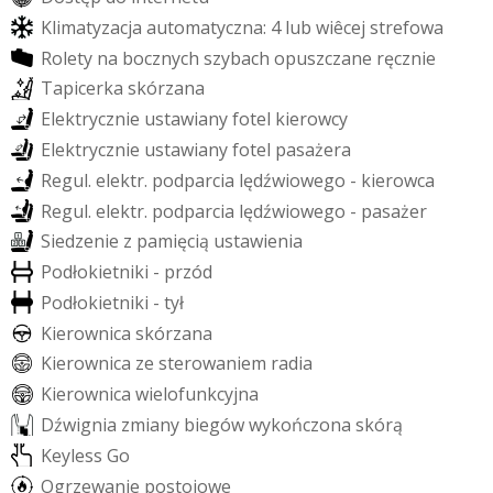
K
l
i
m
a
t
y
z
a
c
j
a
a
u
t
o
m
a
t
y
c
z
n
a
:
4
l
u
b
w
i
ê
c
e
j
s
t
r
e
f
o
w
a
R
o
l
e
t
y
n
a
b
o
c
z
n
y
c
h
s
z
y
b
a
c
h
o
p
u
s
z
c
z
a
n
e
r
ę
c
z
n
i
e
T
a
p
i
c
e
r
k
a
s
k
ó
r
z
a
n
a
E
l
e
k
t
r
y
c
z
n
i
e
u
s
t
a
w
i
a
n
y
f
o
t
e
l
k
i
e
r
o
w
c
y
E
l
e
k
t
r
y
c
z
n
i
e
u
s
t
a
w
i
a
n
y
f
o
t
e
l
p
a
s
a
ż
e
r
a
R
e
g
u
l
.
e
l
e
k
t
r
.
p
o
d
p
a
r
c
i
a
l
ę
d
ź
w
i
o
w
e
g
o
-
k
i
e
r
o
w
c
a
R
e
g
u
l
.
e
l
e
k
t
r
.
p
o
d
p
a
r
c
i
a
l
ę
d
ź
w
i
o
w
e
g
o
-
p
a
s
a
ż
e
r
S
i
e
d
z
e
n
i
e
z
p
a
m
i
ę
c
i
ą
u
s
t
a
w
i
e
n
i
a
P
o
d
ł
o
k
i
e
t
n
i
k
i
-
p
r
z
ó
d
P
o
d
ł
o
k
i
e
t
n
i
k
i
-
t
y
ł
K
i
e
r
o
w
n
i
c
a
s
k
ó
r
z
a
n
a
K
i
e
r
o
w
n
i
c
a
z
e
s
t
e
r
o
w
a
n
i
e
m
r
a
d
i
a
K
i
e
r
o
w
n
i
c
a
w
i
e
l
o
f
u
n
k
c
y
j
n
a
D
ź
w
i
g
n
i
a
z
m
i
a
n
y
b
i
e
g
ó
w
w
y
k
o
ń
c
z
o
n
a
s
k
ó
r
ą
K
e
y
l
e
s
s
G
o
O
g
r
z
e
w
a
n
i
e
p
o
s
t
o
j
o
w
e