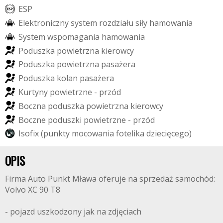
E
S
P
E
l
e
k
t
r
o
n
i
c
z
n
y
s
y
s
t
e
m
r
o
z
d
z
i
a
ł
u
s
i
ł
y
h
a
m
o
w
a
n
i
a
S
y
s
t
e
m
w
s
p
o
m
a
g
a
n
i
a
h
a
m
o
w
a
n
i
a
P
o
d
u
s
z
k
a
p
o
w
i
e
t
r
z
n
a
k
i
e
r
o
w
c
y
P
o
d
u
s
z
k
a
p
o
w
i
e
t
r
z
n
a
p
a
s
a
ż
e
r
a
P
o
d
u
s
z
k
a
k
o
l
a
n
p
a
s
a
ż
e
r
a
K
u
r
t
y
n
y
p
o
w
i
e
t
r
z
n
e
-
p
r
z
ó
d
B
o
c
z
n
a
p
o
d
u
s
z
k
a
p
o
w
i
e
t
r
z
n
a
k
i
e
r
o
w
c
y
B
o
c
z
n
e
p
o
d
u
s
z
k
i
p
o
w
i
e
t
r
z
n
e
-
p
r
z
ó
d
I
s
o
f
i
x
(
p
u
n
k
t
y
m
o
c
o
w
a
n
i
a
f
o
t
e
l
i
k
a
d
z
i
e
c
i
ę
c
e
g
o
)
OPIS
Firma Auto Punkt Mława oferuje na sprzedaż samochód:
Volvo XC 90 T8
- pojazd uszkodzony jak na zdjęciach