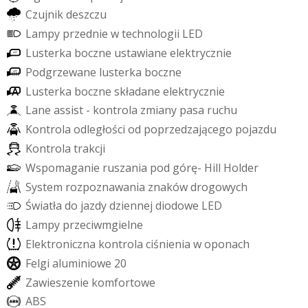
C
z
u
j
n
i
k
d
e
s
z
c
z
u
L
a
m
p
y
p
r
z
e
d
n
i
e
w
t
e
c
h
n
o
l
o
g
i
i
L
E
D
L
u
s
t
e
r
k
a
b
o
c
z
n
e
u
s
t
a
w
i
a
n
e
e
l
e
k
t
r
y
c
z
n
i
e
P
o
d
g
r
z
e
w
a
n
e
l
u
s
t
e
r
k
a
b
o
c
z
n
e
L
u
s
t
e
r
k
a
b
o
c
z
n
e
s
k
ł
a
d
a
n
e
e
l
e
k
t
r
y
c
z
n
i
e
L
a
n
e
a
s
s
i
s
t
-
k
o
n
t
r
o
l
a
z
m
i
a
n
y
p
a
s
a
r
u
c
h
u
K
o
n
t
r
o
l
a
o
d
l
e
g
ł
o
ś
c
i
o
d
p
o
p
r
z
e
d
z
a
j
ą
c
e
g
o
p
o
j
a
z
d
u
K
o
n
t
r
o
l
a
t
r
a
k
c
j
i
W
s
p
o
m
a
g
a
n
i
e
r
u
s
z
a
n
i
a
p
o
d
g
ó
r
ę
-
H
i
l
l
H
o
l
d
e
r
S
y
s
t
e
m
r
o
z
p
o
z
n
a
w
a
n
i
a
z
n
a
k
ó
w
d
r
o
g
o
w
y
c
h
Ś
w
i
a
t
ł
a
d
o
j
a
z
d
y
d
z
i
e
n
n
e
j
d
i
o
d
o
w
e
L
E
D
L
a
m
p
y
p
r
z
e
c
i
w
m
g
i
e
l
n
e
E
l
e
k
t
r
o
n
i
c
z
n
a
k
o
n
t
r
o
l
a
c
i
ś
n
i
e
n
i
a
w
o
p
o
n
a
c
h
F
e
l
g
i
a
l
u
m
i
n
i
o
w
e
2
0
Z
a
w
i
e
s
z
e
n
i
e
k
o
m
f
o
r
t
o
w
e
A
B
S