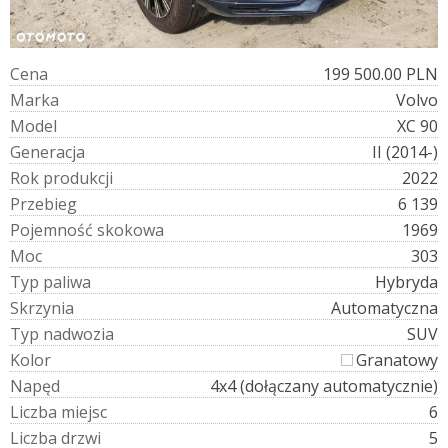
C
e
n
a
199 500.00 PLN
M
a
r
k
a
Volvo
M
o
d
e
l
XC 90
G
e
n
e
r
a
c
j
a
II (2014-)
R
o
k
p
r
o
d
u
k
c
j
i
2022
P
r
z
e
b
i
e
g
6 139
P
o
j
e
m
n
o
ś
ć
s
k
o
k
o
w
a
1969
M
o
c
303
T
y
p
p
a
l
i
w
a
Hybryda
S
k
r
z
y
n
i
a
Automatyczna
T
y
p
n
a
d
w
o
z
i
a
SUV
K
o
l
o
r
Granatowy
N
a
p
ę
d
4x4 (dołączany automatycznie)
L
i
c
z
b
a
m
i
e
j
s
c
6
L
i
c
z
b
a
d
r
z
w
i
5