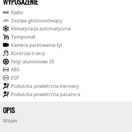
WYPOSAŻENIE
R
a
d
i
o
Z
e
s
t
a
w
g
ł
o
ś
n
o
m
ó
w
i
ą
c
y
K
l
i
m
a
t
y
z
a
c
j
a
a
u
t
o
m
a
t
y
c
z
n
a
T
e
m
p
o
m
a
t
K
a
m
e
r
a
p
a
r
k
o
w
a
n
i
a
t
y
ł
K
o
n
t
r
o
l
a
t
r
a
k
c
j
i
F
e
l
g
i
a
l
u
m
i
n
i
o
w
e
2
0
A
B
S
E
S
P
P
o
d
u
s
z
k
a
p
o
w
i
e
t
r
z
n
a
k
i
e
r
o
w
c
y
P
o
d
u
s
z
k
a
p
o
w
i
e
t
r
z
n
a
p
a
s
a
ż
e
r
a
OPIS
Witam