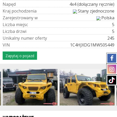
N
a
p
ę
d
4x4 (dołączany ręcznie)
K
r
a
j
p
o
c
h
o
d
z
e
n
i
a
Stany zjednoczone
Z
a
r
e
j
e
s
t
r
o
w
a
n
y
w
Polska
L
i
c
z
b
a
m
i
e
j
s
c
5
L
i
c
z
b
a
d
r
z
w
i
5
U
n
i
k
a
l
n
y
n
u
m
e
r
o
f
e
r
t
y
245
V
I
N
1C4HJXDG1MW505449
Zapytaj o pojazd