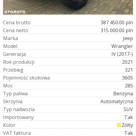
C
e
n
a
b
r
u
t
t
o
387 450.00 pln
C
e
n
a
n
e
t
t
o
315 000.00 pln
M
a
r
k
a
Jeep
M
o
d
e
l
Wrangler
G
e
n
e
r
a
c
j
a
IV (2017-)
R
o
k
p
r
o
d
u
k
c
j
i
2021
P
r
z
e
b
i
e
g
321
P
o
j
e
m
n
o
ś
ć
s
k
o
k
o
w
a
3605
M
o
c
285
T
y
p
p
a
l
i
w
a
Benzyna
S
k
r
z
y
n
i
a
Automatyczna
T
y
p
n
a
d
w
o
z
i
a
SUV
I
m
p
o
r
t
o
w
a
n
y
Tak
K
o
l
o
r
Żółty
V
A
T
f
a
k
t
u
r
a
Tak