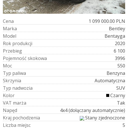
C
e
n
a
1 099 000.00 PLN
M
a
r
k
a
Bentley
M
o
d
e
l
Bentayga
R
o
k
p
r
o
d
u
k
c
j
i
2020
P
r
z
e
b
i
e
g
6 100
P
o
j
e
m
n
o
ś
ć
s
k
o
k
o
w
a
3996
M
o
c
550
T
y
p
p
a
l
i
w
a
Benzyna
S
k
r
z
y
n
i
a
Automatyczna
T
y
p
n
a
d
w
o
z
i
a
SUV
K
o
l
o
r
Czarny
V
A
T
m
a
r
ż
a
Tak
N
a
p
ę
d
4x4 (dołączany automatycznie)
K
r
a
j
p
o
c
h
o
d
z
e
n
i
a
Stany zjednoczone
L
i
c
z
b
a
m
i
e
j
s
c
5