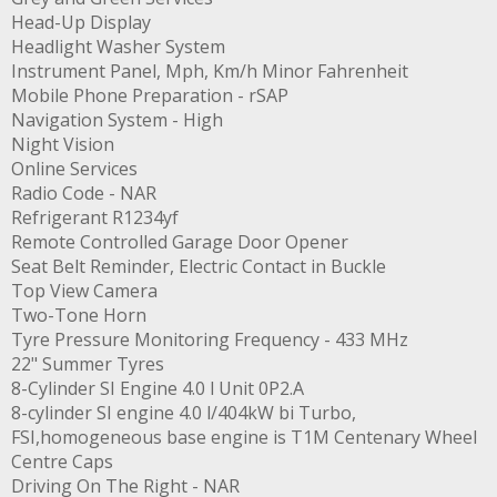
Head-Up Display
Headlight Washer System
Instrument Panel, Mph, Km/h Minor Fahrenheit
Mobile Phone Preparation - rSAP
Navigation System - High
Night Vision
Online Services
Radio Code - NAR
Refrigerant R1234yf
Remote Controlled Garage Door Opener
Seat Belt Reminder, Electric Contact in Buckle
Top View Camera
Two-Tone Horn
Tyre Pressure Monitoring Frequency - 433 MHz
22" Summer Tyres
8-Cylinder SI Engine 4.0 l Unit 0P2.A
8-cylinder SI engine 4.0 l/404kW bi Turbo,
FSI,homogeneous base engine is T1M Centenary Wheel
Centre Caps
Driving On The Right - NAR