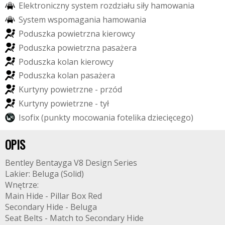
E
l
e
k
t
r
o
n
i
c
z
n
y
s
y
s
t
e
m
r
o
z
d
z
i
a
ł
u
s
i
ł
y
h
a
m
o
w
a
n
i
a
S
y
s
t
e
m
w
s
p
o
m
a
g
a
n
i
a
h
a
m
o
w
a
n
i
a
P
o
d
u
s
z
k
a
p
o
w
i
e
t
r
z
n
a
k
i
e
r
o
w
c
y
P
o
d
u
s
z
k
a
p
o
w
i
e
t
r
z
n
a
p
a
s
a
ż
e
r
a
P
o
d
u
s
z
k
a
k
o
l
a
n
k
i
e
r
o
w
c
y
P
o
d
u
s
z
k
a
k
o
l
a
n
p
a
s
a
ż
e
r
a
K
u
r
t
y
n
y
p
o
w
i
e
t
r
z
n
e
-
p
r
z
ó
d
K
u
r
t
y
n
y
p
o
w
i
e
t
r
z
n
e
-
t
y
ł
I
s
o
f
i
x
(
p
u
n
k
t
y
m
o
c
o
w
a
n
i
a
f
o
t
e
l
i
k
a
d
z
i
e
c
i
ę
c
e
g
o
)
OPIS
Bentley Bentayga V8 Design Series
Lakier: Beluga (Solid)
Wnętrze:
Main Hide - Pillar Box Red
Secondary Hide - Beluga
Seat Belts - Match to Secondary Hide