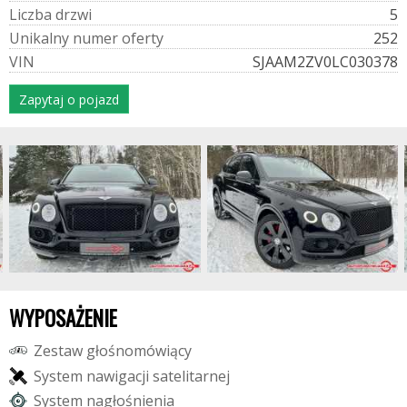
L
i
c
z
b
a
d
r
z
w
i
5
U
n
i
k
a
l
n
y
n
u
m
e
r
o
f
e
r
t
y
252
V
I
N
SJAAM2ZV0LC030378
Zapytaj o pojazd
WYPOSAŻENIE
Z
e
s
t
a
w
g
ł
o
ś
n
o
m
ó
w
i
ą
c
y
S
y
s
t
e
m
n
a
w
i
g
a
c
j
i
s
a
t
e
l
i
t
a
r
n
e
j
S
y
s
t
e
m
n
a
g
ł
o
ś
n
i
e
n
i
a