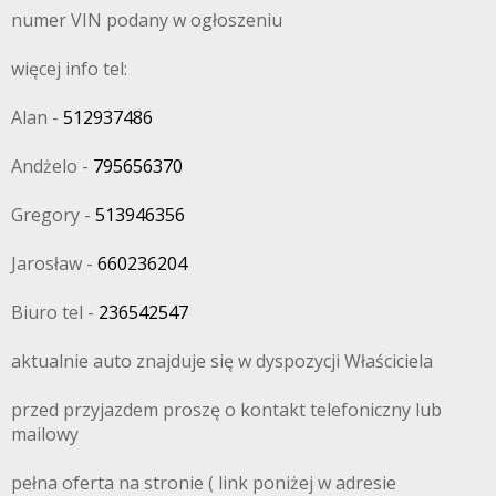
numer VIN podany w ogłoszeniu
więcej info tel:
Alan -
512937486
Andżelo -
795656370
Gregory -
513946356
Jarosław -
660236204
Biuro tel -
236542547
aktualnie auto znajduje się w dyspozycji Właściciela
przed przyjazdem proszę o kontakt telefoniczny lub
mailowy
pełna oferta na stronie ( link poniżej w adresie