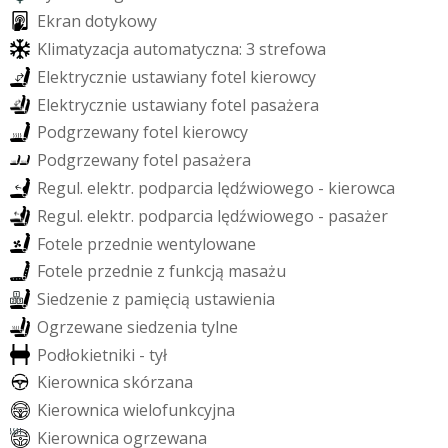
E
k
r
a
n
d
o
t
y
k
o
w
y
K
l
i
m
a
t
y
z
a
c
j
a
a
u
t
o
m
a
t
y
c
z
n
a
:
3
s
t
r
e
f
o
w
a
E
l
e
k
t
r
y
c
z
n
i
e
u
s
t
a
w
i
a
n
y
f
o
t
e
l
k
i
e
r
o
w
c
y
E
l
e
k
t
r
y
c
z
n
i
e
u
s
t
a
w
i
a
n
y
f
o
t
e
l
p
a
s
a
ż
e
r
a
P
o
d
g
r
z
e
w
a
n
y
f
o
t
e
l
k
i
e
r
o
w
c
y
P
o
d
g
r
z
e
w
a
n
y
f
o
t
e
l
p
a
s
a
ż
e
r
a
R
e
g
u
l
.
e
l
e
k
t
r
.
p
o
d
p
a
r
c
i
a
l
ę
d
ź
w
i
o
w
e
g
o
-
k
i
e
r
o
w
c
a
R
e
g
u
l
.
e
l
e
k
t
r
.
p
o
d
p
a
r
c
i
a
l
ę
d
ź
w
i
o
w
e
g
o
-
p
a
s
a
ż
e
r
F
o
t
e
l
e
p
r
z
e
d
n
i
e
w
e
n
t
y
l
o
w
a
n
e
F
o
t
e
l
e
p
r
z
e
d
n
i
e
z
f
u
n
k
c
j
ą
m
a
s
a
ż
u
S
i
e
d
z
e
n
i
e
z
p
a
m
i
ę
c
i
ą
u
s
t
a
w
i
e
n
i
a
O
g
r
z
e
w
a
n
e
s
i
e
d
z
e
n
i
a
t
y
l
n
e
P
o
d
ł
o
k
i
e
t
n
i
k
i
-
t
y
ł
K
i
e
r
o
w
n
i
c
a
s
k
ó
r
z
a
n
a
K
i
e
r
o
w
n
i
c
a
w
i
e
l
o
f
u
n
k
c
y
j
n
a
K
i
e
r
o
w
n
i
c
a
o
g
r
z
e
w
a
n
a