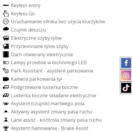
K
e
y
l
e
s
s
e
n
t
r
y
K
e
y
l
e
s
s
G
o
U
r
u
c
h
a
m
i
a
n
i
e
s
i
l
n
i
k
a
b
e
z
u
ż
y
c
i
a
k
l
u
c
z
y
k
ó
w
C
z
u
j
n
i
k
d
e
s
z
c
z
u
E
l
e
k
t
r
y
c
z
n
e
s
z
y
b
y
t
y
l
n
e
P
r
z
y
c
i
e
m
n
i
a
n
e
t
y
l
n
e
s
z
y
b
y
D
a
c
h
o
t
w
i
e
r
a
n
y
e
l
e
k
t
r
y
c
z
n
i
e
L
a
m
p
y
p
r
z
e
d
n
i
e
w
t
e
c
h
n
o
l
o
g
i
i
L
E
D
P
a
r
k
A
s
s
i
s
t
a
n
t
-
a
s
y
s
t
e
n
t
p
a
r
k
o
w
a
n
i
a
K
a
m
e
r
a
p
a
r
k
o
w
a
n
i
a
t
y
ł
P
o
d
g
r
z
e
w
a
n
e
l
u
s
t
e
r
k
a
b
o
c
z
n
e
L
u
s
t
e
r
k
a
b
o
c
z
n
e
s
k
ł
a
d
a
n
e
e
l
e
k
t
r
y
c
z
n
i
e
A
s
y
s
t
e
n
t
(
c
z
u
j
n
i
k
)
m
a
r
t
w
e
g
o
p
o
l
a
A
k
t
y
w
n
y
a
s
y
s
t
e
n
t
z
m
i
a
n
y
p
a
s
a
r
u
c
h
u
L
a
n
e
a
s
s
i
s
t
-
k
o
n
t
r
o
l
a
z
m
i
a
n
y
p
a
s
a
r
u
c
h
u
A
s
y
s
t
e
n
t
h
a
m
o
w
a
n
i
a
-
B
r
a
k
e
A
s
s
i
s
t