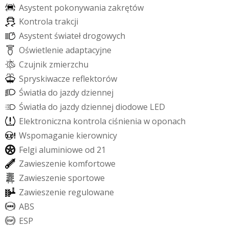
A
s
y
s
t
e
n
t
p
o
k
o
n
y
w
a
n
i
a
z
a
k
r
ę
t
ó
w
K
o
n
t
r
o
l
a
t
r
a
k
c
j
i
A
s
y
s
t
e
n
t
ś
w
i
a
t
e
ł
d
r
o
g
o
w
y
c
h
O
ś
w
i
e
t
l
e
n
i
e
a
d
a
p
t
a
c
y
j
n
e
C
z
u
j
n
i
k
z
m
i
e
r
z
c
h
u
S
p
r
y
s
k
i
w
a
c
z
e
r
e
f
e
k
t
o
r
ó
w
Ś
w
i
a
t
ł
a
d
o
j
a
z
d
y
d
z
i
e
n
n
e
j
Ś
w
i
a
t
ł
a
d
o
j
a
z
d
y
d
z
i
e
n
n
e
j
d
i
o
d
o
w
e
L
E
D
E
l
e
k
t
r
o
n
i
c
z
n
a
k
o
n
t
r
o
l
a
c
i
ś
n
i
e
n
i
a
w
o
p
o
n
a
c
h
W
s
p
o
m
a
g
a
n
i
e
k
i
e
r
o
w
n
i
c
y
F
e
l
g
i
a
l
u
m
i
n
i
o
w
e
o
d
2
1
Z
a
w
i
e
s
z
e
n
i
e
k
o
m
f
o
r
t
o
w
e
Z
a
w
i
e
s
z
e
n
i
e
s
p
o
r
t
o
w
e
Z
a
w
i
e
s
z
e
n
i
e
r
e
g
u
l
o
w
a
n
e
A
B
S
E
S
P