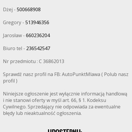
Dżej -
500668908
Gregory -
513946356
Jarosław -
660236204
Biuro tel -
236542547
Nr przedmiotu : C 36862013
Sprawdź nasz profil na FB: AutoPunktMlawa ( Polub nasz
profil )
Niniejsze ogłoszenie jest wyłącznie informacją handlową
i nie stanowi oferty w myśl art. 66, § 1. Kodeksu
Cywilnego. Sprzedający nie odpowiada za ewentualne
błędy lub nieaktualność ogłoszenia.