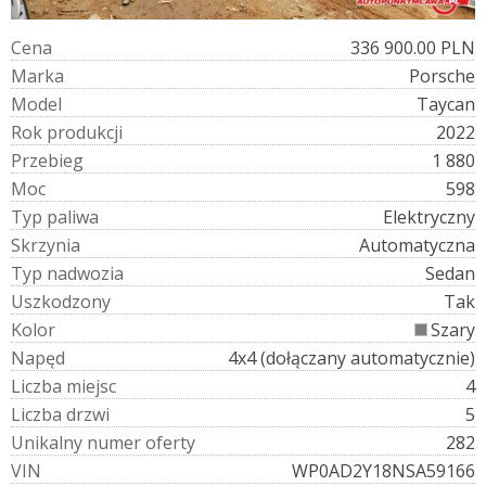
C
e
n
a
336 900.00 PLN
M
a
r
k
a
Porsche
M
o
d
e
l
Taycan
R
o
k
p
r
o
d
u
k
c
j
i
2022
P
r
z
e
b
i
e
g
1 880
M
o
c
598
T
y
p
p
a
l
i
w
a
Elektryczny
S
k
r
z
y
n
i
a
Automatyczna
T
y
p
n
a
d
w
o
z
i
a
Sedan
U
s
z
k
o
d
z
o
n
y
Tak
K
o
l
o
r
Szary
N
a
p
ę
d
4x4 (dołączany automatycznie)
L
i
c
z
b
a
m
i
e
j
s
c
4
L
i
c
z
b
a
d
r
z
w
i
5
U
n
i
k
a
l
n
y
n
u
m
e
r
o
f
e
r
t
y
282
V
I
N
WP0AD2Y18NSA59166