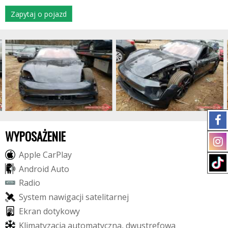
Zapytaj o pojazd
WYPOSAŻENIE
A
p
p
l
e
C
a
r
P
l
a
y
A
n
d
r
o
i
d
A
u
t
o
R
a
d
i
o
S
y
s
t
e
m
n
a
w
i
g
a
c
j
i
s
a
t
e
l
i
t
a
r
n
e
j
E
k
r
a
n
d
o
t
y
k
o
w
y
K
l
i
m
a
t
y
z
a
c
j
a
a
u
t
o
m
a
t
y
c
z
n
a
,
d
w
u
s
t
r
e
f
o
w
a