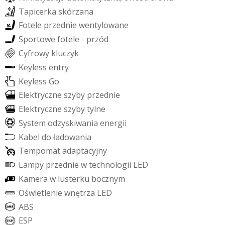
T
a
p
i
c
e
r
k
a
s
k
ó
r
z
a
n
a
F
o
t
e
l
e
p
r
z
e
d
n
i
e
w
e
n
t
y
l
o
w
a
n
e
S
p
o
r
t
o
w
e
f
o
t
e
l
e
-
p
r
z
ó
d
C
y
f
r
o
w
y
k
l
u
c
z
y
k
K
e
y
l
e
s
s
e
n
t
r
y
K
e
y
l
e
s
s
G
o
E
l
e
k
t
r
y
c
z
n
e
s
z
y
b
y
p
r
z
e
d
n
i
e
E
l
e
k
t
r
y
c
z
n
e
s
z
y
b
y
t
y
l
n
e
S
y
s
t
e
m
o
d
z
y
s
k
i
w
a
n
i
a
e
n
e
r
g
i
i
K
a
b
e
l
d
o
ł
a
d
o
w
a
n
i
a
T
e
m
p
o
m
a
t
a
d
a
p
t
a
c
y
j
n
y
L
a
m
p
y
p
r
z
e
d
n
i
e
w
t
e
c
h
n
o
l
o
g
i
i
L
E
D
K
a
m
e
r
a
w
l
u
s
t
e
r
k
u
b
o
c
z
n
y
m
O
ś
w
i
e
t
l
e
n
i
e
w
n
ę
t
r
z
a
L
E
D
A
B
S
E
S
P