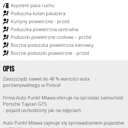
A
s
y
s
t
e
n
t
p
a
s
a
r
u
c
h
u
P
o
d
u
s
z
k
a
k
o
l
a
n
p
a
s
a
ż
e
r
a
K
u
r
t
y
n
y
p
o
w
i
e
t
r
z
n
e
-
p
r
z
ó
d
P
o
d
u
s
z
k
a
p
o
w
i
e
t
r
z
n
a
c
e
n
t
r
a
l
n
a
P
o
d
u
s
z
k
i
p
o
w
i
e
t
r
z
n
e
c
z
o
ł
o
w
e
–
p
r
z
ó
d
B
o
c
z
n
a
p
o
d
u
s
z
k
a
p
o
w
i
e
t
r
z
n
a
k
i
e
r
o
w
c
y
B
o
c
z
n
e
p
o
d
u
s
z
k
i
p
o
w
i
e
t
r
z
n
e
-
p
r
z
ó
d
OPIS
Zaoszczędź nawet do 40 % wartości auta
porównywalnego w Polsce!
Firma Auto Punkt Mława oferuje na sprzedaż samochód:
Porsche Taycan GTS
- pojazd uszkodzony jak na zdjęciach
Auto Punkt Mława zajmuje się sprowadzaniem pojazdów