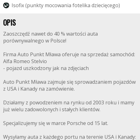
I
s
o
f
x
(
p
u
n
k
t
y
m
o
c
o
w
a
n
i
a
f
o
t
e
l
i
k
a
d
z
i
e
c
i
ę
c
e
g
o
)
OPIS
Zaoszczędź nawet do 40 % wartości auta
porównywalnego w Polsce!
Firma Auto Punkt Mława oferuje na sprzedaż samochód:
Alfa Romeo Stelvio
- pojazd uszkodzony jak na zdjęciach
Auto Punkt Mława zajmuje się sprowadzaniem pojazdów
z USA i Kanady na zamówienie.
Działamy z powodzeniem na rynku od 2003 roku i mamy
już wielu zadowolonych i stałych klientów.
Specjalizujemy się w marce Porsche od 15 lat.
Wysyłamy auta z każdego portu na terenie USA i Kanady: