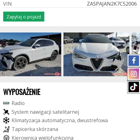
V
I
N
ZASPAJAN2K7C52006
Zapytaj o pojazd
WYPOSAŻENIE
R
a
d
i
o
S
y
s
t
e
m
n
a
w
i
g
a
c
j
i
s
a
t
e
l
i
t
a
r
n
e
j
K
l
i
m
a
t
y
z
a
c
j
a
a
u
t
o
m
a
t
y
c
z
n
a
,
d
w
u
s
t
r
e
f
o
w
a
T
a
p
i
c
e
r
k
a
s
k
ó
r
z
a
n
a
K
i
e
r
o
w
n
i
c
a
w
i
e
l
o
f
u
n
k
c
y
j
n
a