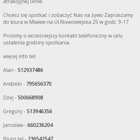
atrakcyjnej cenie.
Chcesz się spotkać i zobaczyć Nas na żywo Zapraszamy
do biura w Mławie na Ul.Nowowiejska 25 w godz. 9-17
Prosimy o wcześniejszy kontakt telefoniczny w celu
ustalenia godziny spotkania.
więcej info tel:
Alan -
512937486
Andżelo -
795656370
Dżej -
500668908
Gregory -
513946356
Jarosław -
660236204
Biuro tel -
236542547