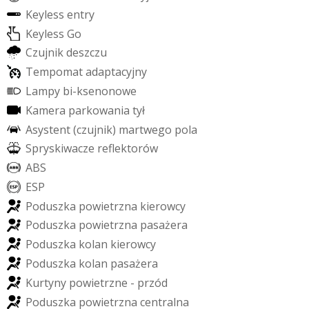
K
e
y
l
e
s
s
e
n
t
r
y
K
e
y
l
e
s
s
G
o
C
z
u
j
n
i
k
d
e
s
z
c
z
u
T
e
m
p
o
m
a
t
a
d
a
p
t
a
c
y
j
n
y
L
a
m
p
y
b
i
-
k
s
e
n
o
n
o
w
e
K
a
m
e
r
a
p
a
r
k
o
w
a
n
i
a
t
y
ł
A
s
y
s
t
e
n
t
(
c
z
u
j
n
i
k
)
m
a
r
t
w
e
g
o
p
o
l
a
S
p
r
y
s
k
i
w
a
c
z
e
r
e
f
e
k
t
o
r
ó
w
A
B
S
E
S
P
P
o
d
u
s
z
k
a
p
o
w
i
e
t
r
z
n
a
k
i
e
r
o
w
c
y
P
o
d
u
s
z
k
a
p
o
w
i
e
t
r
z
n
a
p
a
s
a
ż
e
r
a
P
o
d
u
s
z
k
a
k
o
l
a
n
k
i
e
r
o
w
c
y
P
o
d
u
s
z
k
a
k
o
l
a
n
p
a
s
a
ż
e
r
a
K
u
r
t
y
n
y
p
o
w
i
e
t
r
z
n
e
-
p
r
z
ó
d
P
o
d
u
s
z
k
a
p
o
w
i
e
t
r
z
n
a
c
e
n
t
r
a
l
n
a