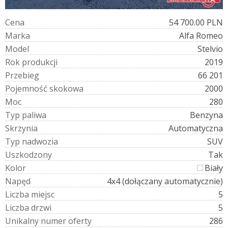
C
e
n
a
54 700.00 PLN
M
a
r
k
a
Alfa Romeo
M
o
d
e
l
Stelvio
R
o
k
p
r
o
d
u
k
c
j
i
2019
P
r
z
e
b
i
e
g
66 201
P
o
j
e
m
n
o
ś
ć
s
k
o
k
o
w
a
2000
M
o
c
280
T
y
p
p
a
l
i
w
a
Benzyna
S
k
r
z
y
n
i
a
Automatyczna
T
y
p
n
a
d
w
o
z
i
a
SUV
U
s
z
k
o
d
z
o
n
y
Tak
K
o
l
o
r
Biały
N
a
p
ę
d
4x4 (dołączany automatycznie)
L
i
c
z
b
a
m
i
e
j
s
c
5
L
i
c
z
b
a
d
r
z
w
i
5
U
n
i
k
a
l
n
y
n
u
m
e
r
o
f
e
r
t
y
286