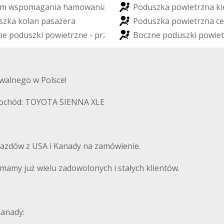
m
w
s
p
o
m
a
g
a
n
i
a
h
a
m
o
w
a
n
i
a
P
o
d
u
s
z
k
a
p
o
w
i
e
t
r
z
n
a
k
i
s
z
k
a
k
o
l
a
n
p
a
s
a
ż
e
r
a
P
o
d
u
s
z
k
a
p
o
w
i
e
t
r
z
n
a
c
e
n
e
p
o
d
u
s
z
k
i
p
o
w
i
e
t
r
z
n
e
-
p
r
z
ó
d
B
o
c
z
n
e
p
o
d
u
s
z
k
i
p
o
w
i
e
t
walnego w Polsce!
amochód: TOYOTA SIENNA XLE
azdów z USA i Kanady na zamówienie.
amy już wielu zadowolonych i stałych klientów.
Kanady: