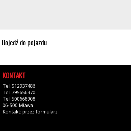
Dojedź do pojazdu
KONTAKT
Tel: 512937486
Tel: 795656370
Tel: 500668908
06-500 Mława
Kontakt: przez formularz