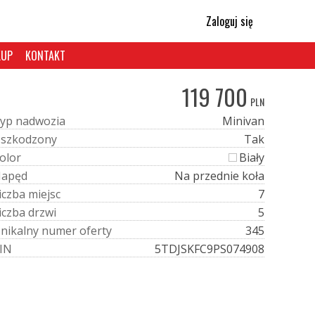
Zaloguj się
KUP
KONTAKT
119 700
PLN
y
p
n
a
d
w
o
z
i
a
Minivan
U
s
z
k
o
d
z
o
n
y
Tak
o
l
o
r
Biały
N
a
p
ę
d
Na przednie koła
i
c
z
b
a
m
i
e
j
s
c
7
i
c
z
b
a
d
r
z
w
i
5
U
n
i
k
a
l
n
y
n
u
m
e
r
o
f
e
r
t
y
345
I
N
5TDJSKFC9PS074908