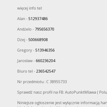
więcej info tel:
Alan -
512937486
Andżelo -
795656370
Dżej -
500668908
Gregory -
513946356
Jarosław -
660236204
Biuro tel -
236542547
Nr przedmiotu : C 38955733
Sprawdź nasz profil na FB: AutoPunktMlawa ( Polub
Niniejsze ogłoszenie jest wyłącznie informacją ha