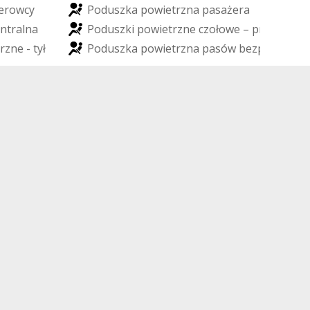
e
r
o
w
c
y
P
o
d
u
s
z
k
a
p
o
w
i
e
t
r
z
n
a
p
a
s
a
ż
e
r
a
n
t
r
a
l
n
a
P
o
d
u
s
z
k
i
p
o
w
i
e
t
r
z
n
e
c
z
o
ł
o
w
e
–
p
r
z
ó
d
r
z
n
e
-
t
y
ł
P
o
d
u
s
z
k
a
p
o
w
i
e
t
r
z
n
a
p
a
s
ó
w
b
e
z
p
i
e
c
z
e
ń
s
t