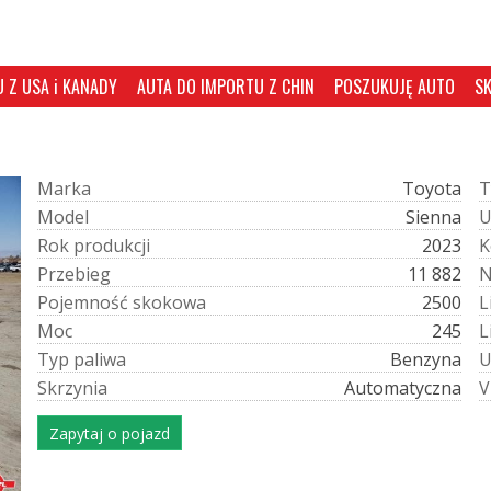
 Z USA i KANADY
AUTA DO IMPORTU Z CHIN
POSZUKUJĘ AUTO
S
M
a
r
k
a
Toyota
T
M
o
d
e
l
Sienna
R
o
k
p
r
o
d
u
k
c
j
i
2023
K
P
r
z
e
b
i
e
g
11 882
P
o
j
e
m
n
o
ś
ć
s
k
o
k
o
w
a
2500
L
M
o
c
245
L
T
y
p
p
a
l
i
w
a
Benzyna
S
k
r
z
y
n
i
a
Automatyczna
V
Zapytaj o pojazd