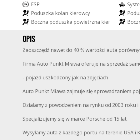
E
S
P
S
y
s
t
e
P
o
d
u
s
z
k
a
k
o
l
a
n
k
i
e
r
o
w
c
y
P
o
d
u
B
o
c
z
n
a
p
o
d
u
s
z
k
a
p
o
w
i
e
t
r
z
n
a
k
i
e
r
o
w
c
y
B
o
c
z
OPIS
Zaoszczędź nawet do 40 % wartości auta porówny
Firma Auto Punkt Mława oferuje na sprzedaż s
- pojazd uszkodzony jak na zdjęciach
Auto Punkt Mława zajmuje się sprowadzaniem poj
Działamy z powodzeniem na rynku od 2003 roku i m
Specjalizujemy się w marce Porsche od 15 lat.
Wysyłamy auta z każdego portu na terenie USA i 