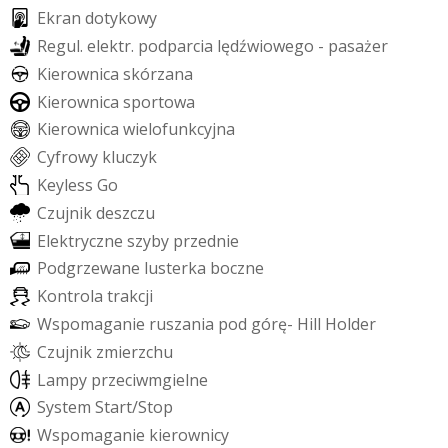
E
k
r
a
n
d
o
t
y
k
o
w
y
R
e
g
u
l
.
e
l
e
k
t
r
.
p
o
d
p
a
r
c
i
a
l
ę
d
ź
w
i
o
w
e
g
o
-
p
a
s
a
ż
e
r
K
i
e
r
o
w
n
i
c
a
s
k
ó
r
z
a
n
a
K
i
e
r
o
w
n
i
c
a
s
p
o
r
t
o
w
a
K
i
e
r
o
w
n
i
c
a
w
i
e
l
o
f
u
n
k
c
y
j
n
a
C
y
f
r
o
w
y
k
l
u
c
z
y
k
K
e
y
l
e
s
s
G
o
C
z
u
j
n
i
k
d
e
s
z
c
z
u
E
l
e
k
t
r
y
c
z
n
e
s
z
y
b
y
p
r
z
e
d
n
i
e
P
o
d
g
r
z
e
w
a
n
e
l
u
s
t
e
r
k
a
b
o
c
z
n
e
K
o
n
t
r
o
l
a
t
r
a
k
c
j
i
W
s
p
o
m
a
g
a
n
i
e
r
u
s
z
a
n
i
a
p
o
d
g
ó
r
ę
-
H
i
l
l
H
o
l
d
e
r
C
z
u
j
n
i
k
z
m
i
e
r
z
c
h
u
L
a
m
p
y
p
r
z
e
c
i
w
m
g
i
e
l
n
e
S
y
s
t
e
m
S
t
a
r
t
/
S
t
o
p
W
s
p
o
m
a
g
a
n
i
e
k
i
e
r
o
w
n
i
c
y