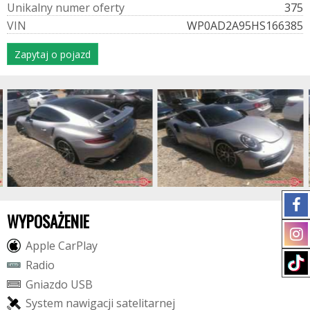
U
n
i
k
a
l
n
y
n
u
m
e
r
o
f
e
r
t
y
375
V
I
N
WP0AD2A95HS166385
Zapytaj o pojazd
WYPOSAŻENIE
A
p
p
l
e
C
a
r
P
l
a
y
R
a
d
i
o
G
n
i
a
z
d
o
U
S
B
S
y
s
t
e
m
n
a
w
i
g
a
c
j
i
s
a
t
e
l
i
t
a
r
n
e
j