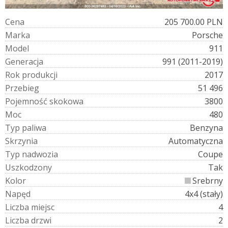
C
e
n
a
205 700.00 PLN
M
a
r
k
a
Porsche
M
o
d
e
l
911
G
e
n
e
r
a
c
j
a
991 (2011-2019)
R
o
k
p
r
o
d
u
k
c
j
i
2017
P
r
z
e
b
i
e
g
51 496
P
o
j
e
m
n
o
ś
ć
s
k
o
k
o
w
a
3800
M
o
c
480
T
y
p
p
a
l
i
w
a
Benzyna
S
k
r
z
y
n
i
a
Automatyczna
T
y
p
n
a
d
w
o
z
i
a
Coupe
U
s
z
k
o
d
z
o
n
y
Tak
K
o
l
o
r
Srebrny
N
a
p
ę
d
4x4 (stały)
L
i
c
z
b
a
m
i
e
j
s
c
4
L
i
c
z
b
a
d
r
z
w
i
2