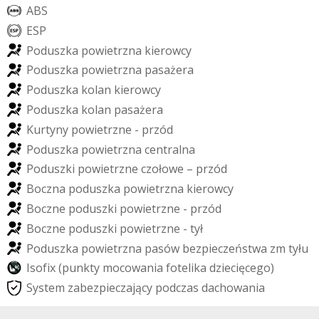
A
B
S
E
S
P
P
o
d
u
s
z
k
a
p
o
w
i
e
t
r
z
n
a
k
i
e
r
o
w
c
y
P
o
d
u
s
z
k
a
p
o
w
i
e
t
r
z
n
a
p
a
s
a
ż
e
r
a
P
o
d
u
s
z
k
a
k
o
l
a
n
k
i
e
r
o
w
c
y
P
o
d
u
s
z
k
a
k
o
l
a
n
p
a
s
a
ż
e
r
a
K
u
r
t
y
n
y
p
o
w
i
e
t
r
z
n
e
-
p
r
z
ó
d
P
o
d
u
s
z
k
a
p
o
w
i
e
t
r
z
n
a
c
e
n
t
r
a
l
n
a
P
o
d
u
s
z
k
i
p
o
w
i
e
t
r
z
n
e
c
z
o
ł
o
w
e
–
p
r
z
ó
d
B
o
c
z
n
a
p
o
d
u
s
z
k
a
p
o
w
i
e
t
r
z
n
a
k
i
e
r
o
w
c
y
B
o
c
z
n
e
p
o
d
u
s
z
k
i
p
o
w
i
e
t
r
z
n
e
-
p
r
z
ó
d
B
o
c
z
n
e
p
o
d
u
s
z
k
i
p
o
w
i
e
t
r
z
n
e
-
t
y
ł
P
o
d
u
s
z
k
a
p
o
w
i
e
t
r
z
n
a
p
a
s
ó
w
b
e
z
p
i
e
c
z
e
ń
s
t
w
a
z
m
t
y
ł
u
I
s
o
f
i
x
(
p
u
n
k
t
y
m
o
c
o
w
a
n
i
a
f
o
t
e
l
i
k
a
d
z
i
e
c
i
ę
c
e
g
o
)
S
y
s
t
e
m
z
a
b
e
z
p
i
e
c
z
a
j
ą
c
y
p
o
d
c
z
a
s
d
a
c
h
o
w
a
n
i
a