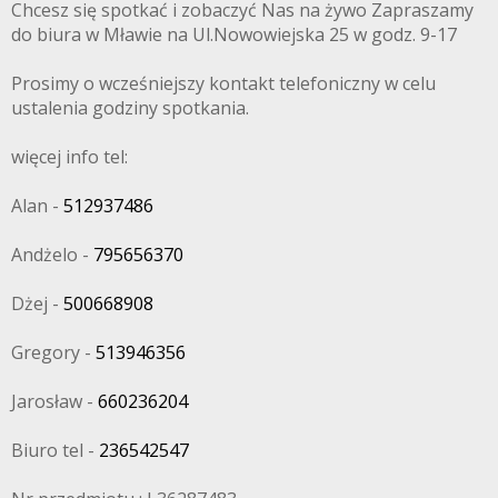
Chcesz się spotkać i zobaczyć Nas na żywo Zapraszamy
do biura w Mławie na Ul.Nowowiejska 25 w godz. 9-17
Prosimy o wcześniejszy kontakt telefoniczny w celu
ustalenia godziny spotkania.
więcej info tel:
Alan -
512937486
Andżelo -
795656370
Dżej -
500668908
Gregory -
513946356
Jarosław -
660236204
Biuro tel -
236542547