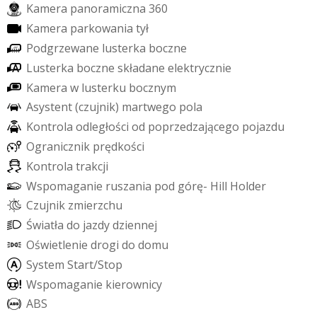
K
a
m
e
r
a
p
a
n
o
r
a
m
i
c
z
n
a
3
6
0
K
a
m
e
r
a
p
a
r
k
o
w
a
n
i
a
t
y
ł
P
o
d
g
r
z
e
w
a
n
e
l
u
s
t
e
r
k
a
b
o
c
z
n
e
L
u
s
t
e
r
k
a
b
o
c
z
n
e
s
k
ł
a
d
a
n
e
e
l
e
k
t
r
y
c
z
n
i
e
K
a
m
e
r
a
w
l
u
s
t
e
r
k
u
b
o
c
z
n
y
m
A
s
y
s
t
e
n
t
(
c
z
u
j
n
i
k
)
m
a
r
t
w
e
g
o
p
o
l
a
K
o
n
t
r
o
l
a
o
d
l
e
g
ł
o
ś
c
i
o
d
p
o
p
r
z
e
d
z
a
j
ą
c
e
g
o
p
o
j
a
z
d
u
O
g
r
a
n
i
c
z
n
i
k
p
r
ę
d
k
o
ś
c
i
K
o
n
t
r
o
l
a
t
r
a
k
c
j
i
W
s
p
o
m
a
g
a
n
i
e
r
u
s
z
a
n
i
a
p
o
d
g
ó
r
ę
-
H
i
l
l
H
o
l
d
e
r
C
z
u
j
n
i
k
z
m
i
e
r
z
c
h
u
Ś
w
i
a
t
ł
a
d
o
j
a
z
d
y
d
z
i
e
n
n
e
j
O
ś
w
i
e
t
l
e
n
i
e
d
r
o
g
i
d
o
d
o
m
u
S
y
s
t
e
m
S
t
a
r
t
/
S
t
o
p
W
s
p
o
m
a
g
a
n
i
e
k
i
e
r
o
w
n
i
c
y
A
B
S