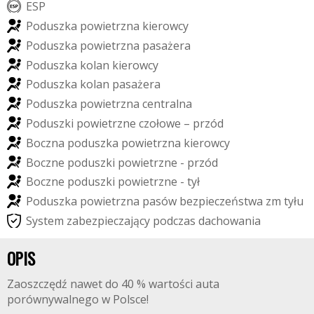
E
S
P
P
o
d
u
s
z
k
a
p
o
w
i
e
t
r
z
n
a
k
i
e
r
o
w
c
y
P
o
d
u
s
z
k
a
p
o
w
i
e
t
r
z
n
a
p
a
s
a
ż
e
r
a
P
o
d
u
s
z
k
a
k
o
l
a
n
k
i
e
r
o
w
c
y
P
o
d
u
s
z
k
a
k
o
l
a
n
p
a
s
a
ż
e
r
a
P
o
d
u
s
z
k
a
p
o
w
i
e
t
r
z
n
a
c
e
n
t
r
a
l
n
a
P
o
d
u
s
z
k
i
p
o
w
i
e
t
r
z
n
e
c
z
o
ł
o
w
e
–
p
r
z
ó
d
B
o
c
z
n
a
p
o
d
u
s
z
k
a
p
o
w
i
e
t
r
z
n
a
k
i
e
r
o
w
c
y
B
o
c
z
n
e
p
o
d
u
s
z
k
i
p
o
w
i
e
t
r
z
n
e
-
p
r
z
ó
d
B
o
c
z
n
e
p
o
d
u
s
z
k
i
p
o
w
i
e
t
r
z
n
e
-
t
y
ł
P
o
d
u
s
z
k
a
p
o
w
i
e
t
r
z
n
a
p
a
s
ó
w
b
e
z
p
i
e
c
z
e
ń
s
t
w
a
z
m
t
y
ł
u
S
y
s
t
e
m
z
a
b
e
z
p
i
e
c
z
a
j
ą
c
y
p
o
d
c
z
a
s
d
a
c
h
o
w
a
n
i
a
OPIS
Zaoszczędź nawet do 40 % wartości auta
porównywalnego w Polsce!