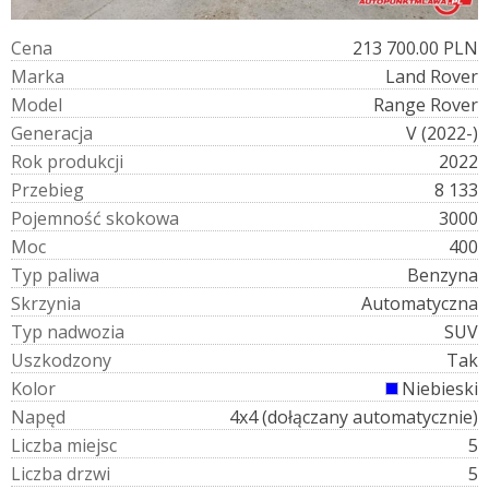
C
e
n
a
213 700.00 PLN
M
a
r
k
a
Land Rover
M
o
d
e
l
Range Rover
G
e
n
e
r
a
c
j
a
V (2022-)
R
o
k
p
r
o
d
u
k
c
j
i
2022
P
r
z
e
b
i
e
g
8 133
P
o
j
e
m
n
o
ś
ć
s
k
o
k
o
w
a
3000
M
o
c
400
T
y
p
p
a
l
i
w
a
Benzyna
S
k
r
z
y
n
i
a
Automatyczna
T
y
p
n
a
d
w
o
z
i
a
SUV
U
s
z
k
o
d
z
o
n
y
Tak
K
o
l
o
r
Niebieski
N
a
p
ę
d
4x4 (dołączany automatycznie)
L
i
c
z
b
a
m
i
e
j
s
c
5
L
i
c
z
b
a
d
r
z
w
i
5