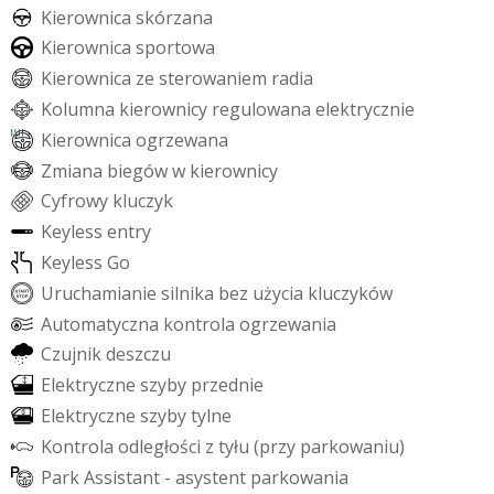
K
i
e
r
o
w
n
i
c
a
s
k
ó
r
z
a
n
a
K
i
e
r
o
w
n
i
c
a
s
p
o
r
t
o
w
a
K
i
e
r
o
w
n
i
c
a
z
e
s
t
e
r
o
w
a
n
i
e
m
r
a
d
i
a
K
o
l
u
m
n
a
k
i
e
r
o
w
n
i
c
y
r
e
g
u
l
o
w
a
n
a
e
l
e
k
t
r
y
c
z
n
i
e
K
i
e
r
o
w
n
i
c
a
o
g
r
z
e
w
a
n
a
Z
m
i
a
n
a
b
i
e
g
ó
w
w
k
i
e
r
o
w
n
i
c
y
C
y
f
r
o
w
y
k
l
u
c
z
y
k
K
e
y
l
e
s
s
e
n
t
r
y
K
e
y
l
e
s
s
G
o
U
r
u
c
h
a
m
i
a
n
i
e
s
i
l
n
i
k
a
b
e
z
u
ż
y
c
i
a
k
l
u
c
z
y
k
ó
w
A
u
t
o
m
a
t
y
c
z
n
a
k
o
n
t
r
o
l
a
o
g
r
z
e
w
a
n
i
a
C
z
u
j
n
i
k
d
e
s
z
c
z
u
E
l
e
k
t
r
y
c
z
n
e
s
z
y
b
y
p
r
z
e
d
n
i
e
E
l
e
k
t
r
y
c
z
n
e
s
z
y
b
y
t
y
l
n
e
K
o
n
t
r
o
l
a
o
d
l
e
g
ł
o
ś
c
i
z
t
y
ł
u
(
p
r
z
y
p
a
r
k
o
w
a
n
i
u
)
P
a
r
k
A
s
s
i
s
t
a
n
t
-
a
s
y
s
t
e
n
t
p
a
r
k
o
w
a
n
i
a