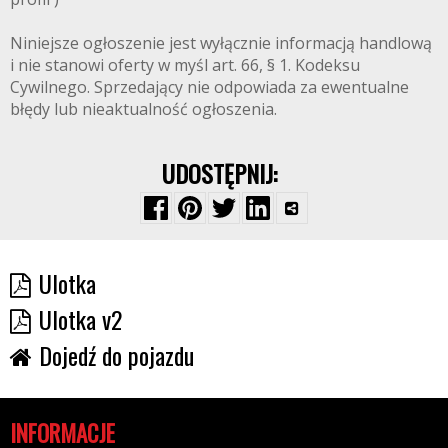
Niniejsze ogłoszenie jest wyłącznie informacją handlową
i nie stanowi oferty w myśl art. 66, § 1. Kodeksu
Cywilnego. Sprzedający nie odpowiada za ewentualne
błędy lub nieaktualność ogłoszenia.
UDOSTĘPNIJ:
Ulotka
Ulotka v2
Dojedź do pojazdu
INFORMACJE