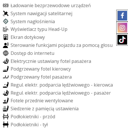
Ł
a
d
o
w
a
n
i
e
b
e
z
p
r
z
e
w
o
d
o
w
e
u
r
z
ą
d
z
e
ń
S
y
s
t
e
m
n
a
w
i
g
a
c
j
i
s
a
t
e
l
i
t
a
r
n
e
j
S
y
s
t
e
m
n
a
g
ł
o
ś
n
i
e
n
i
a
W
y
ś
w
i
e
t
l
a
c
z
t
y
p
u
H
e
a
d
-
U
p
E
k
r
a
n
d
o
t
y
k
o
w
y
S
t
e
r
o
w
a
n
i
e
f
u
n
k
c
j
a
m
i
p
o
j
a
z
d
u
z
a
p
o
m
o
c
ą
g
ł
o
s
u
D
o
s
t
ę
p
d
o
i
n
t
e
r
n
e
t
u
E
l
e
k
t
r
y
c
z
n
i
e
u
s
t
a
w
i
a
n
y
f
o
t
e
l
p
a
s
a
ż
e
r
a
P
o
d
g
r
z
e
w
a
n
y
f
o
t
e
l
k
i
e
r
o
w
c
y
P
o
d
g
r
z
e
w
a
n
y
f
o
t
e
l
p
a
s
a
ż
e
r
a
R
e
g
u
l
.
e
l
e
k
t
r
.
p
o
d
p
a
r
c
i
a
l
ę
d
ź
w
i
o
w
e
g
o
-
k
i
e
r
o
w
c
a
R
e
g
u
l
.
e
l
e
k
t
r
.
p
o
d
p
a
r
c
i
a
l
ę
d
ź
w
i
o
w
e
g
o
-
p
a
s
a
ż
e
r
F
o
t
e
l
e
p
r
z
e
d
n
i
e
w
e
n
t
y
l
o
w
a
n
e
S
i
e
d
z
e
n
i
e
z
p
a
m
i
ę
c
i
ą
u
s
t
a
w
i
e
n
i
a
P
o
d
ł
o
k
i
e
t
n
i
k
i
-
p
r
z
ó
d
P
o
d
ł
o
k
i
e
t
n
i
k
i
-
t
y
ł