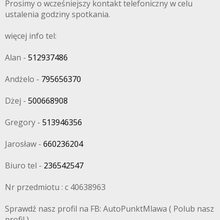
Prosimy o wcześniejszy kontakt telefoniczny w celu
ustalenia godziny spotkania.
więcej info tel:
Alan -
512937486
Andżelo -
795656370
Dżej -
500668908
Gregory -
513946356
Jarosław -
660236204
Biuro tel -
236542547
Nr przedmiotu : c 40638963
Sprawdź nasz profil na FB: AutoPunktMlawa ( Polub nasz
profil )