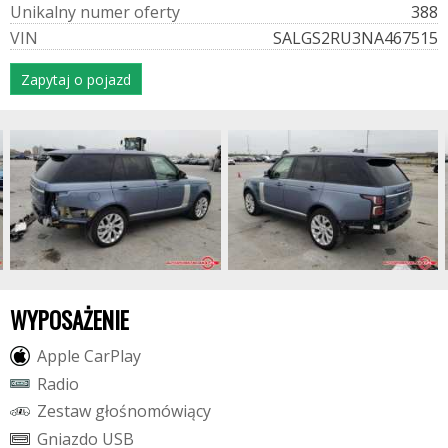
U
n
i
k
a
l
n
y
n
u
m
e
r
o
f
e
r
t
y
388
V
I
N
SALGS2RU3NA467515
Zapytaj o pojazd
WYPOSAŻENIE
A
p
p
l
e
C
a
r
P
l
a
y
R
a
d
i
o
Z
e
s
t
a
w
g
ł
o
ś
n
o
m
ó
w
i
ą
c
y
G
n
i
a
z
d
o
U
S
B