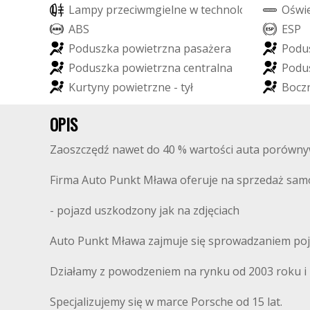
L
a
m
p
y
p
r
z
e
c
i
w
m
g
i
e
l
n
e
w
t
e
c
h
n
o
l
o
g
i
i
L
E
D
O
ś
w
i
A
B
S
E
S
P
P
o
d
u
s
z
k
a
p
o
w
i
e
t
r
z
n
a
p
a
s
a
ż
e
r
a
P
o
d
u
P
o
d
u
s
z
k
a
p
o
w
i
e
t
r
z
n
a
c
e
n
t
r
a
l
n
a
P
o
d
u
K
u
r
t
y
n
y
p
o
w
i
e
t
r
z
n
e
-
t
y
ł
B
o
c
z
OPIS
Zaoszczędź nawet do 40 % wartości auta porówny
Firma Auto Punkt Mława oferuje na sprzedaż 
- pojazd uszkodzony jak na zdjęciach
Auto Punkt Mława zajmuje się sprowadzaniem poj
Działamy z powodzeniem na rynku od 2003 roku i m
Specjalizujemy się w marce Porsche od 15 lat.