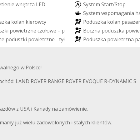
e
t
l
e
n
i
e
w
n
ę
t
r
z
a
L
E
D
S
y
s
t
e
m
S
t
a
r
t
/
S
t
o
p
S
y
s
t
e
m
w
s
p
o
m
a
g
a
n
i
a
h
s
z
k
a
k
o
l
a
n
k
i
e
r
o
w
c
y
P
o
d
u
s
z
k
a
k
o
l
a
n
p
a
s
a
ż
e
s
z
k
i
p
o
w
i
e
t
r
z
n
e
c
z
o
ł
o
w
e
–
p
r
z
ó
d
B
o
c
z
n
a
p
o
d
u
s
z
k
a
p
o
w
i
e
n
e
p
o
d
u
s
z
k
i
p
o
w
i
e
t
r
z
n
e
-
t
y
ł
P
o
d
u
s
z
k
a
p
o
w
i
e
t
r
z
n
a
p
walnego w Polsce!
samochód: LAND ROVER RANGE ROVER EVOQUE R-DYNAMIC S
azdów z USA i Kanady na zamówienie.
amy już wielu zadowolonych i stałych klientów.