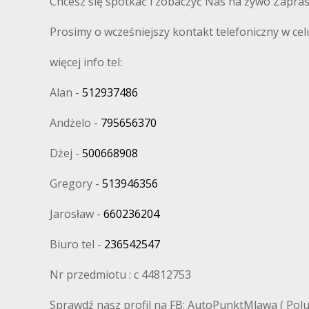
Chcesz się spotkać i zobaczyć Nas na żywo Zapra
Prosimy o wcześniejszy kontakt telefoniczny w cel
więcej info tel:
Alan -
512937486
Andżelo -
795656370
Dżej -
500668908
Gregory -
513946356
Jarosław -
660236204
Biuro tel -
236542547
Nr przedmiotu : c 44812753
Sprawdź nasz profil na FB: AutoPunktMlawa ( Polub