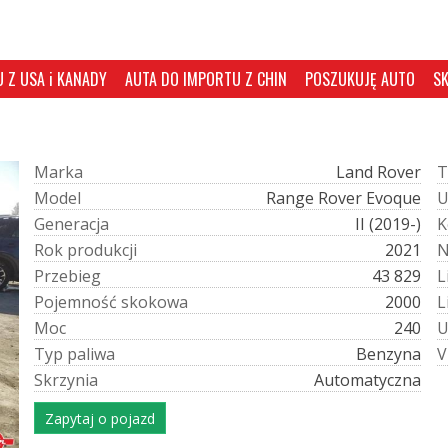
 Z USA i KANADY
AUTA DO IMPORTU Z CHIN
POSZUKUJĘ AUTO
S
M
a
r
k
a
Land Rover
T
M
o
d
e
l
Range Rover Evoque
G
e
n
e
r
a
c
j
a
II (2019-)
K
R
o
k
p
r
o
d
u
k
c
j
i
2021
P
r
z
e
b
i
e
g
43 829
L
P
o
j
e
m
n
o
ś
ć
s
k
o
k
o
w
a
2000
L
M
o
c
240
T
y
p
p
a
l
i
w
a
Benzyna
V
S
k
r
z
y
n
i
a
Automatyczna
Zapytaj o pojazd