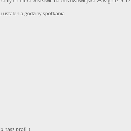
szamy do biura w Mławie na Ul.Nowowiejska 25 w godz. 9-17
u ustalenia godziny spotkania.
 nasz profil )