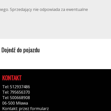
ilnego. Sprzedający nie odpowiada za ewentualne
Dojedź do pojazdu
KONTAKT
Tel: 512937486
Tel: 795656370
Tel: 500668908
06-500 Mława
Kontakt: przez formularz