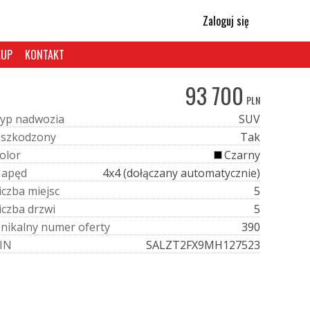
Zaloguj się
KUP
KONTAKT
93 700
PLN
y
p
n
a
d
w
o
z
i
a
SUV
U
s
z
k
o
d
z
o
n
y
Tak
o
l
o
r
Czarny
N
a
p
ę
d
4x4 (dołączany automatycznie)
i
c
z
b
a
m
i
e
j
s
c
5
i
c
z
b
a
d
r
z
w
i
5
U
n
i
k
a
l
n
y
n
u
m
e
r
o
f
e
r
t
y
390
I
N
SALZT2FX9MH127523