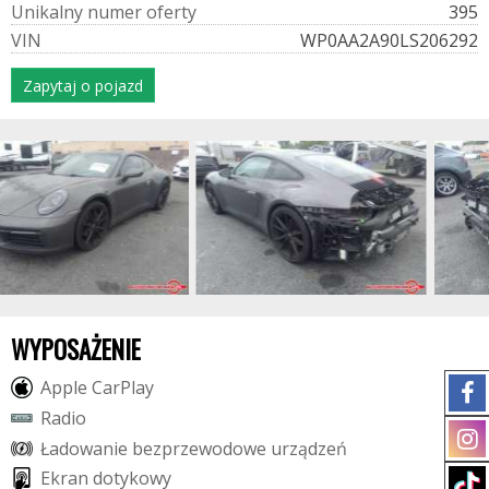
U
n
i
k
a
l
n
y
n
u
m
e
r
o
f
e
r
t
y
395
V
I
N
WP0AA2A90LS206292
Zapytaj o pojazd
WYPOSAŻENIE
A
p
p
l
e
C
a
r
P
l
a
y
R
a
d
i
o
Ł
a
d
o
w
a
n
i
e
b
e
z
p
r
z
e
w
o
d
o
w
e
u
r
z
ą
d
z
e
ń
E
k
r
a
n
d
o
t
y
k
o
w
y