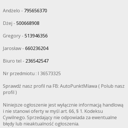
Andżelo -
795656370
Dżej -
500668908
Gregory -
513946356
Jarosław -
660236204
Biuro tel -
236542547
Nr przedmiotu : I 36573325
Sprawdź nasz profil na FB: AutoPunktMlawa ( Polub nasz
profil )
Niniejsze ogłoszenie jest wyłącznie informacją handlową
i nie stanowi oferty w myśl art. 66, § 1. Kodeksu
Cywilnego. Sprzedający nie odpowiada za ewentualne
błędy lub nieaktualność ogłoszenia.