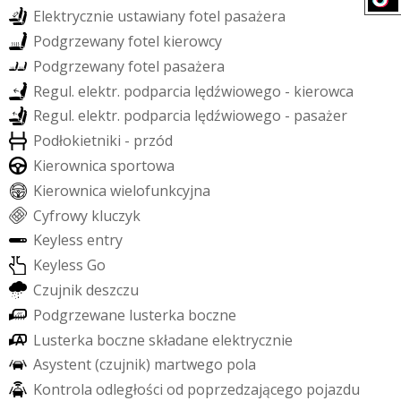
E
l
e
k
t
r
y
c
z
n
i
e
u
s
t
a
w
i
a
n
y
f
o
t
e
l
p
a
s
a
ż
e
r
a
P
o
d
g
r
z
e
w
a
n
y
f
o
t
e
l
k
i
e
r
o
w
c
y
P
o
d
g
r
z
e
w
a
n
y
f
o
t
e
l
p
a
s
a
ż
e
r
a
R
e
g
u
l
.
e
l
e
k
t
r
.
p
o
d
p
a
r
c
i
a
l
ę
d
ź
w
i
o
w
e
g
o
-
k
i
e
r
o
w
c
a
R
e
g
u
l
.
e
l
e
k
t
r
.
p
o
d
p
a
r
c
i
a
l
ę
d
ź
w
i
o
w
e
g
o
-
p
a
s
a
ż
e
r
P
o
d
ł
o
k
i
e
t
n
i
k
i
-
p
r
z
ó
d
K
i
e
r
o
w
n
i
c
a
s
p
o
r
t
o
w
a
K
i
e
r
o
w
n
i
c
a
w
i
e
l
o
f
u
n
k
c
y
j
n
a
C
y
f
r
o
w
y
k
l
u
c
z
y
k
K
e
y
l
e
s
s
e
n
t
r
y
K
e
y
l
e
s
s
G
o
C
z
u
j
n
i
k
d
e
s
z
c
z
u
P
o
d
g
r
z
e
w
a
n
e
l
u
s
t
e
r
k
a
b
o
c
z
n
e
L
u
s
t
e
r
k
a
b
o
c
z
n
e
s
k
ł
a
d
a
n
e
e
l
e
k
t
r
y
c
z
n
i
e
A
s
y
s
t
e
n
t
(
c
z
u
j
n
i
k
)
m
a
r
t
w
e
g
o
p
o
l
a
K
o
n
t
r
o
l
a
o
d
l
e
g
ł
o
ś
c
i
o
d
p
o
p
r
z
e
d
z
a
j
ą
c
e
g
o
p
o
j
a
z
d
u