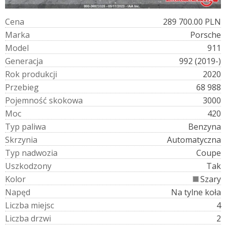
C
e
n
a
289 700.00 PLN
M
a
r
k
a
Porsche
M
o
d
e
l
911
G
e
n
e
r
a
c
j
a
992 (2019-)
R
o
k
p
r
o
d
u
k
c
j
i
2020
P
r
z
e
b
i
e
g
68 988
P
o
j
e
m
n
o
ś
ć
s
k
o
k
o
w
a
3000
M
o
c
420
T
y
p
p
a
l
i
w
a
Benzyna
S
k
r
z
y
n
i
a
Automatyczna
T
y
p
n
a
d
w
o
z
i
a
Coupe
U
s
z
k
o
d
z
o
n
y
Tak
K
o
l
o
r
Szary
N
a
p
ę
d
Na tylne koła
L
i
c
z
b
a
m
i
e
j
s
c
4
L
i
c
z
b
a
d
r
z
w
i
2