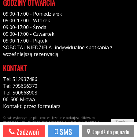
GODZINY OTWARCIA
09:00-17:00 - Poniedziałek
09:00-17:00 - Wtorek
09:00-17:00 - Środa
09:00-17:00 - Czwartek
09:00-17:00 - Piątek
SOBOTA i NIEDZIELA -indywidualne spotkania z
wcześniejszą rezerwacją
KONTAKT
Tel: 512937486
Tel: 795656370
Tel: 500668908
06-500 Mława
Kontakt: przez formularz
Serwis wykorzystuje pliki cookies. Jeżeli nie blokujesz plików, to
Zamknij
zgadzasz się na ich użycie oraz zapisywanie w pamięci urządzenia.
Więcej informacji w
polityce prywatności
Zadzwoń
SMS
Dojedź do pojazdu
Potrzebujesz taki portal?
Napisz do nas!
44fox.com