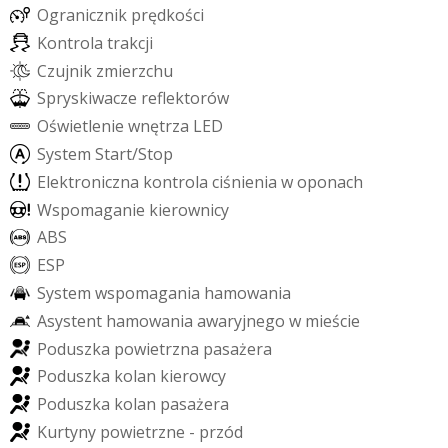
O
g
r
a
n
i
c
z
n
i
k
p
r
ę
d
k
o
ś
c
i
K
o
n
t
r
o
l
a
t
r
a
k
c
j
i
C
z
u
j
n
i
k
z
m
i
e
r
z
c
h
u
S
p
r
y
s
k
i
w
a
c
z
e
r
e
f
e
k
t
o
r
ó
w
O
ś
w
i
e
t
l
e
n
i
e
w
n
ę
t
r
z
a
L
E
D
S
y
s
t
e
m
S
t
a
r
t
/
S
t
o
p
E
l
e
k
t
r
o
n
i
c
z
n
a
k
o
n
t
r
o
l
a
c
i
ś
n
i
e
n
i
a
w
o
p
o
n
a
c
h
W
s
p
o
m
a
g
a
n
i
e
k
i
e
r
o
w
n
i
c
y
A
B
S
E
S
P
S
y
s
t
e
m
w
s
p
o
m
a
g
a
n
i
a
h
a
m
o
w
a
n
i
a
A
s
y
s
t
e
n
t
h
a
m
o
w
a
n
i
a
a
w
a
r
y
j
n
e
g
o
w
m
i
e
ś
c
i
e
P
o
d
u
s
z
k
a
p
o
w
i
e
t
r
z
n
a
p
a
s
a
ż
e
r
a
P
o
d
u
s
z
k
a
k
o
l
a
n
k
i
e
r
o
w
c
y
P
o
d
u
s
z
k
a
k
o
l
a
n
p
a
s
a
ż
e
r
a
K
u
r
t
y
n
y
p
o
w
i
e
t
r
z
n
e
-
p
r
z
ó
d