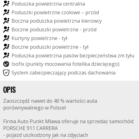
P
o
d
u
s
z
k
a
p
o
w
i
e
t
r
z
n
a
c
e
n
t
r
a
l
n
a
P
o
d
u
s
z
k
i
p
o
w
i
e
t
r
z
n
e
c
z
o
ł
o
w
e
–
p
r
z
ó
d
B
o
c
z
n
a
p
o
d
u
s
z
k
a
p
o
w
i
e
t
r
z
n
a
k
i
e
r
o
w
c
y
B
o
c
z
n
e
p
o
d
u
s
z
k
i
p
o
w
i
e
t
r
z
n
e
-
p
r
z
ó
d
K
u
r
t
y
n
y
p
o
w
i
e
t
r
z
n
e
-
t
y
ł
B
o
c
z
n
e
p
o
d
u
s
z
k
i
p
o
w
i
e
t
r
z
n
e
-
t
y
ł
P
o
d
u
s
z
k
a
p
o
w
i
e
t
r
z
n
a
p
a
s
ó
w
b
e
z
p
i
e
c
z
e
ń
s
t
w
a
z
m
t
y
ł
u
I
s
o
f
i
x
(
p
u
n
k
t
y
m
o
c
o
w
a
n
i
a
f
o
t
e
l
i
k
a
d
z
i
e
c
i
ę
c
e
g
o
)
S
y
s
t
e
m
z
a
b
e
z
p
i
e
c
z
a
j
ą
c
y
p
o
d
c
z
a
s
d
a
c
h
o
w
a
n
i
a
OPIS
Zaoszczędź nawet do 40 % wartości auta
porównywalnego w Polsce!
Firma Auto Punkt Mława oferuje na sprzedaż samochód:
PORSCHE 911 CARRERA
- pojazd uszkodzony jak na zdjęciach