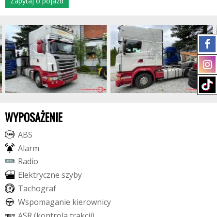
Zapytaj o pojazd
WYPOSAŻENIE
A
B
S
A
l
a
r
m
R
a
d
i
o
E
l
e
k
t
r
y
c
z
n
e
s
z
y
b
y
T
a
c
h
o
g
r
a
f
W
s
p
o
m
a
g
a
n
i
e
k
i
e
r
o
w
n
i
c
y
A
S
R
(
k
o
n
t
r
o
l
a
t
r
a
k
c
j
i
)