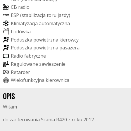
C
B
r
a
d
i
o
E
S
P
(
s
t
a
b
i
l
i
z
a
c
j
a
t
o
r
u
j
a
z
d
y
)
K
l
i
m
a
t
y
z
a
c
j
a
a
u
t
o
m
a
t
y
c
z
n
a
L
o
d
ó
w
k
a
P
o
d
u
s
z
k
a
p
o
w
i
e
t
r
z
n
a
k
i
e
r
o
w
c
y
P
o
d
u
s
z
k
a
p
o
w
i
e
t
r
z
n
a
p
a
s
a
ż
e
r
a
R
a
d
i
o
f
a
b
r
y
c
z
n
e
R
e
g
u
l
o
w
a
n
e
z
a
w
i
e
s
z
e
n
i
e
R
e
t
a
r
d
e
r
W
i
e
l
o
f
u
n
k
c
y
j
n
a
k
i
e
r
o
w
n
i
c
a
OPIS
Witam
do zaoferowania Scania R420 z roku 2012