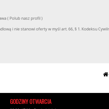
a ( Polub nasz profil )
ndlową i nie stanowi oferty w myśl art. 66, § 1. Kodeksu Cyw
GODZINY OTWARCIA