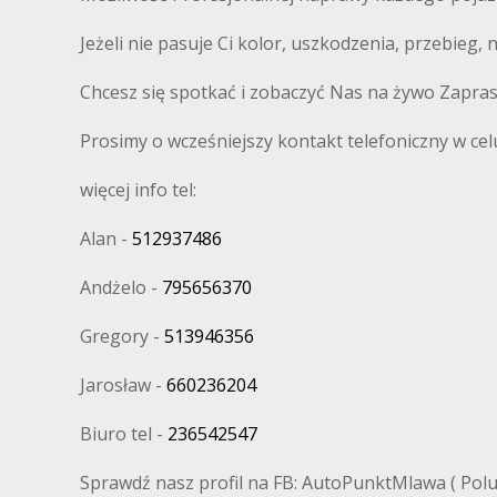
Jeżeli nie pasuje Ci kolor, uszkodzenia, przebieg,
Chcesz się spotkać i zobaczyć Nas na żywo Zapra
Prosimy o wcześniejszy kontakt telefoniczny w cel
więcej info tel:
Alan -
512937486
Andżelo -
795656370
Gregory -
513946356
Jarosław -
660236204
Biuro tel -
236542547
Sprawdź nasz profil na FB: AutoPunktMlawa ( Polub