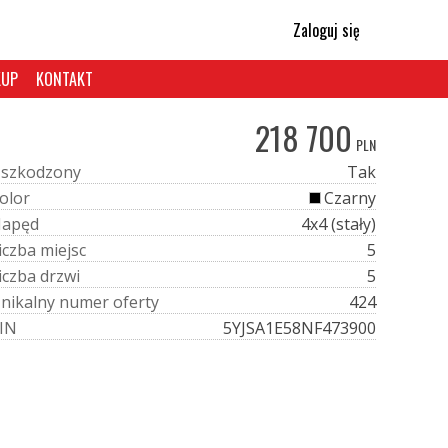
Zaloguj się
KUP
KONTAKT
218 700
PLN
U
s
z
k
o
d
z
o
n
y
Tak
o
l
o
r
Czarny
N
a
p
ę
d
4x4 (stały)
i
c
z
b
a
m
i
e
j
s
c
5
i
c
z
b
a
d
r
z
w
i
5
U
n
i
k
a
l
n
y
n
u
m
e
r
o
f
e
r
t
y
424
I
N
5YJSA1E58NF473900