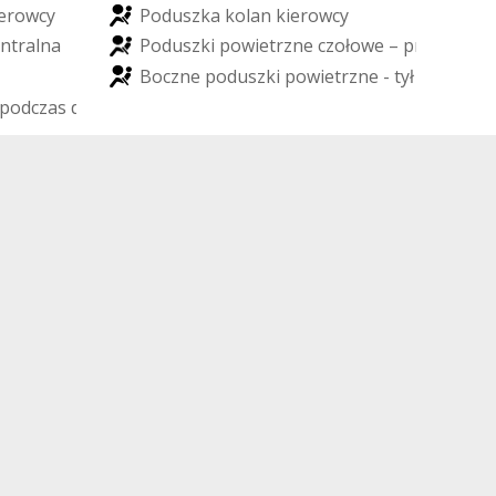
e
r
o
w
c
y
P
o
d
u
s
z
k
a
k
o
l
a
n
k
i
e
r
o
w
c
y
n
t
r
a
l
n
a
P
o
d
u
s
z
k
i
p
o
w
i
e
t
r
z
n
e
c
z
o
ł
o
w
e
–
p
r
z
ó
d
B
o
c
z
n
e
p
o
d
u
s
z
k
i
p
o
w
i
e
t
r
z
n
e
-
t
y
ł
p
o
d
c
z
a
s
d
a
c
h
o
w
a
n
i
a