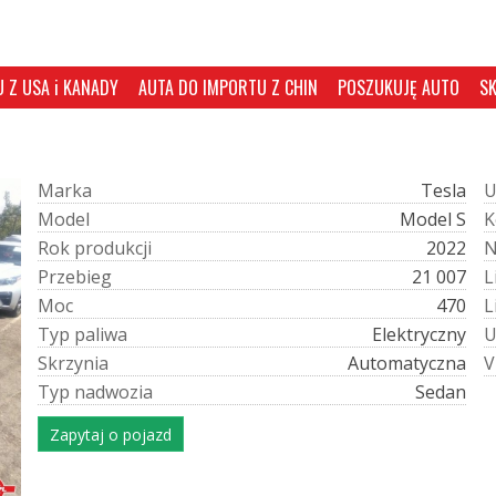
 Z USA i KANADY
AUTA DO IMPORTU Z CHIN
POSZUKUJĘ AUTO
S
M
a
r
k
a
Tesla
M
o
d
e
l
Model S
K
R
o
k
p
r
o
d
u
k
c
j
i
2022
P
r
z
e
b
i
e
g
21 007
L
M
o
c
470
L
T
y
p
p
a
l
i
w
a
Elektryczny
S
k
r
z
y
n
i
a
Automatyczna
V
T
y
p
n
a
d
w
o
z
i
a
Sedan
Zapytaj o pojazd