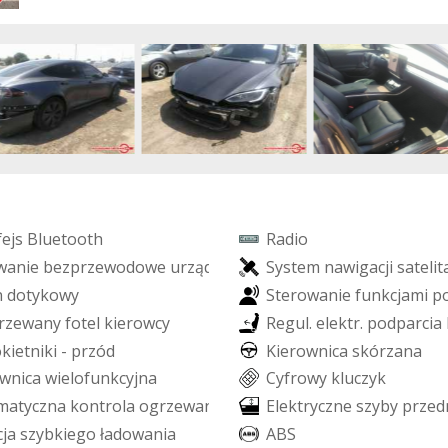
f
e
j
s
B
l
u
e
t
o
o
t
h
R
a
d
i
o
w
a
n
i
e
b
e
z
p
r
z
e
w
o
d
o
w
e
u
r
z
ą
d
z
e
ń
S
y
s
t
e
m
n
a
w
i
g
a
c
j
i
s
a
t
e
l
i
t
n
d
o
t
y
k
o
w
y
S
t
e
r
o
w
a
n
i
e
f
u
n
k
c
j
a
m
i
p
r
z
e
w
a
n
y
f
o
t
e
l
k
i
e
r
o
w
c
y
R
e
g
u
l
.
e
l
e
k
t
r
.
p
o
d
p
a
r
c
i
a
o
k
i
e
t
n
i
k
i
-
p
r
z
ó
d
K
i
e
r
o
w
n
i
c
a
s
k
ó
r
z
a
n
a
w
n
i
c
a
w
i
e
l
o
f
u
n
k
c
y
j
n
a
C
y
f
r
o
w
y
k
l
u
c
z
y
k
m
a
t
y
c
z
n
a
k
o
n
t
r
o
l
a
o
g
r
z
e
w
a
n
i
a
E
l
e
k
t
r
y
c
z
n
e
s
z
y
b
y
p
r
z
e
d
c
j
a
s
z
y
b
k
i
e
g
o
ł
a
d
o
w
a
n
i
a
A
B
S