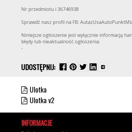
Nr przedmiotu i 36746938
Sprawdź nasz profil na FB: AutazUsaAutoPunktMlaw
Niniejsze ogłoszenie jest wyłącznie informacją ha
błędy lub nieaktualność ogłoszenia.
-
UDOSTĘPNIJ:
Ulotka
Ulotka v2
INFORMACJE