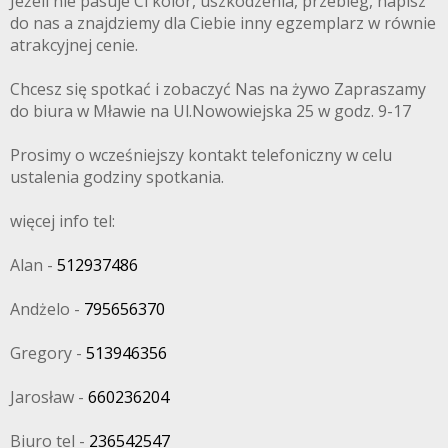
Jeżeli nie pasuje Ci kolor, uszkodzenia, przebieg, napisz
do nas a znajdziemy dla Ciebie inny egzemplarz w równie
atrakcyjnej cenie.
Chcesz się spotkać i zobaczyć Nas na żywo Zapraszamy
do biura w Mławie na Ul.Nowowiejska 25 w godz. 9-17
Prosimy o wcześniejszy kontakt telefoniczny w celu
ustalenia godziny spotkania.
więcej info tel:
Alan -
512937486
Andżelo -
795656370
Gregory -
513946356
Jarosław -
660236204
Biuro tel -
236542547