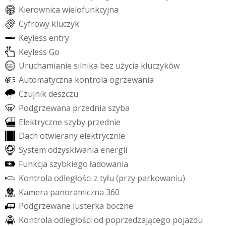
K
i
e
r
o
w
n
i
c
a
w
i
e
l
o
f
u
n
k
c
y
j
n
a
C
y
f
r
o
w
y
k
l
u
c
z
y
k
K
e
y
l
e
s
s
e
n
t
r
y
K
e
y
l
e
s
s
G
o
U
r
u
c
h
a
m
i
a
n
i
e
s
i
l
n
i
k
a
b
e
z
u
ż
y
c
i
a
k
l
u
c
z
y
k
ó
w
A
u
t
o
m
a
t
y
c
z
n
a
k
o
n
t
r
o
l
a
o
g
r
z
e
w
a
n
i
a
C
z
u
j
n
i
k
d
e
s
z
c
z
u
P
o
d
g
r
z
e
w
a
n
a
p
r
z
e
d
n
i
a
s
z
y
b
a
E
l
e
k
t
r
y
c
z
n
e
s
z
y
b
y
p
r
z
e
d
n
i
e
D
a
c
h
o
t
w
i
e
r
a
n
y
e
l
e
k
t
r
y
c
z
n
i
e
S
y
s
t
e
m
o
d
z
y
s
k
i
w
a
n
i
a
e
n
e
r
g
i
i
F
u
n
k
c
j
a
s
z
y
b
k
i
e
g
o
ł
a
d
o
w
a
n
i
a
K
o
n
t
r
o
l
a
o
d
l
e
g
ł
o
ś
c
i
z
t
y
ł
u
(
p
r
z
y
p
a
r
k
o
w
a
n
i
u
)
K
a
m
e
r
a
p
a
n
o
r
a
m
i
c
z
n
a
3
6
0
P
o
d
g
r
z
e
w
a
n
e
l
u
s
t
e
r
k
a
b
o
c
z
n
e
K
o
n
t
r
o
l
a
o
d
l
e
g
ł
o
ś
c
i
o
d
p
o
p
r
z
e
d
z
a
j
ą
c
e
g
o
p
o
j
a
z
d
u