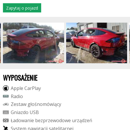
Zapytaj o pojazd
WYPOSAŻENIE
A
p
p
l
e
C
a
r
P
l
a
y
R
a
d
i
o
Z
e
s
t
a
w
g
ł
o
ś
n
o
m
ó
w
i
ą
c
y
G
n
i
a
z
d
o
U
S
B
Ł
a
d
o
w
a
n
i
e
b
e
z
p
r
z
e
w
o
d
o
w
e
u
r
z
ą
d
z
e
ń
S
y
s
t
e
m
n
a
w
i
g
a
c
j
i
s
a
t
e
l
i
t
a
r
n
e
j