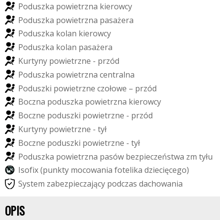
P
o
d
u
s
z
k
a
p
o
w
i
e
t
r
z
n
a
k
i
e
r
o
w
c
y
P
o
d
u
s
z
k
a
p
o
w
i
e
t
r
z
n
a
p
a
s
a
ż
e
r
a
P
o
d
u
s
z
k
a
k
o
l
a
n
k
i
e
r
o
w
c
y
P
o
d
u
s
z
k
a
k
o
l
a
n
p
a
s
a
ż
e
r
a
K
u
r
t
y
n
y
p
o
w
i
e
t
r
z
n
e
-
p
r
z
ó
d
P
o
d
u
s
z
k
a
p
o
w
i
e
t
r
z
n
a
c
e
n
t
r
a
l
n
a
P
o
d
u
s
z
k
i
p
o
w
i
e
t
r
z
n
e
c
z
o
ł
o
w
e
–
p
r
z
ó
d
B
o
c
z
n
a
p
o
d
u
s
z
k
a
p
o
w
i
e
t
r
z
n
a
k
i
e
r
o
w
c
y
B
o
c
z
n
e
p
o
d
u
s
z
k
i
p
o
w
i
e
t
r
z
n
e
-
p
r
z
ó
d
K
u
r
t
y
n
y
p
o
w
i
e
t
r
z
n
e
-
t
y
ł
B
o
c
z
n
e
p
o
d
u
s
z
k
i
p
o
w
i
e
t
r
z
n
e
-
t
y
ł
P
o
d
u
s
z
k
a
p
o
w
i
e
t
r
z
n
a
p
a
s
ó
w
b
e
z
p
i
e
c
z
e
ń
s
t
w
a
z
m
t
y
ł
u
I
s
o
f
i
x
(
p
u
n
k
t
y
m
o
c
o
w
a
n
i
a
f
o
t
e
l
i
k
a
d
z
i
e
c
i
ę
c
e
g
o
)
S
y
s
t
e
m
z
a
b
e
z
p
i
e
c
z
a
j
ą
c
y
p
o
d
c
z
a
s
d
a
c
h
o
w
a
n
i
a
OPIS