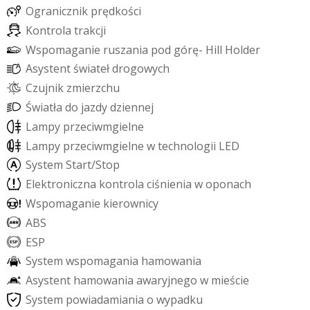
O
g
r
a
n
i
c
z
n
i
k
p
r
ę
d
k
o
ś
c
i
K
o
n
t
r
o
l
a
t
r
a
k
c
j
i
W
s
p
o
m
a
g
a
n
i
e
r
u
s
z
a
n
i
a
p
o
d
g
ó
r
ę
-
H
i
l
l
H
o
l
d
e
r
A
s
y
s
t
e
n
t
ś
w
i
a
t
e
ł
d
r
o
g
o
w
y
c
h
C
z
u
j
n
i
k
z
m
i
e
r
z
c
h
u
Ś
w
i
a
t
ł
a
d
o
j
a
z
d
y
d
z
i
e
n
n
e
j
L
a
m
p
y
p
r
z
e
c
i
w
m
g
i
e
l
n
e
L
a
m
p
y
p
r
z
e
c
i
w
m
g
i
e
l
n
e
w
t
e
c
h
n
o
l
o
g
i
i
L
E
D
S
y
s
t
e
m
S
t
a
r
t
/
S
t
o
p
E
l
e
k
t
r
o
n
i
c
z
n
a
k
o
n
t
r
o
l
a
c
i
ś
n
i
e
n
i
a
w
o
p
o
n
a
c
h
W
s
p
o
m
a
g
a
n
i
e
k
i
e
r
o
w
n
i
c
y
A
B
S
E
S
P
S
y
s
t
e
m
w
s
p
o
m
a
g
a
n
i
a
h
a
m
o
w
a
n
i
a
A
s
y
s
t
e
n
t
h
a
m
o
w
a
n
i
a
a
w
a
r
y
j
n
e
g
o
w
m
i
e
ś
c
i
e
S
y
s
t
e
m
p
o
w
i
a
d
a
m
i
a
n
i
a
o
w
y
p
a
d
k
u