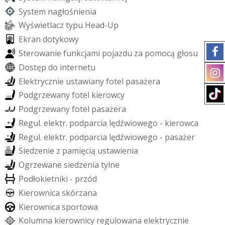
S
y
s
t
e
m
n
a
g
ł
o
ś
n
i
e
n
i
a
W
y
ś
w
i
e
t
l
a
c
z
t
y
p
u
H
e
a
d
-
U
p
E
k
r
a
n
d
o
t
y
k
o
w
y
S
t
e
r
o
w
a
n
i
e
f
u
n
k
c
j
a
m
i
p
o
j
a
z
d
u
z
a
p
o
m
o
c
ą
g
ł
o
s
u
D
o
s
t
ę
p
d
o
i
n
t
e
r
n
e
t
u
E
l
e
k
t
r
y
c
z
n
i
e
u
s
t
a
w
i
a
n
y
f
o
t
e
l
p
a
s
a
ż
e
r
a
P
o
d
g
r
z
e
w
a
n
y
f
o
t
e
l
k
i
e
r
o
w
c
y
P
o
d
g
r
z
e
w
a
n
y
f
o
t
e
l
p
a
s
a
ż
e
r
a
R
e
g
u
l
.
e
l
e
k
t
r
.
p
o
d
p
a
r
c
i
a
l
ę
d
ź
w
i
o
w
e
g
o
-
k
i
e
r
o
w
c
a
R
e
g
u
l
.
e
l
e
k
t
r
.
p
o
d
p
a
r
c
i
a
l
ę
d
ź
w
i
o
w
e
g
o
-
p
a
s
a
ż
e
r
S
i
e
d
z
e
n
i
e
z
p
a
m
i
ę
c
i
ą
u
s
t
a
w
i
e
n
i
a
O
g
r
z
e
w
a
n
e
s
i
e
d
z
e
n
i
a
t
y
l
n
e
P
o
d
ł
o
k
i
e
t
n
i
k
i
-
p
r
z
ó
d
K
i
e
r
o
w
n
i
c
a
s
k
ó
r
z
a
n
a
K
i
e
r
o
w
n
i
c
a
s
p
o
r
t
o
w
a
K
o
l
u
m
n
a
k
i
e
r
o
w
n
i
c
y
r
e
g
u
l
o
w
a
n
a
e
l
e
k
t
r
y
c
z
n
i
e