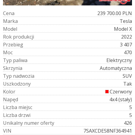
C
e
n
a
239 700.00 PLN
M
a
r
k
a
Tesla
M
o
d
e
l
Model X
R
o
k
p
r
o
d
u
k
c
j
i
2022
P
r
z
e
b
i
e
g
3 407
M
o
c
470
T
y
p
p
a
l
i
w
a
Elektryczny
S
k
r
z
y
n
i
a
Automatyczna
T
y
p
n
a
d
w
o
z
i
a
SUV
U
s
z
k
o
d
z
o
n
y
Tak
K
o
l
o
r
Czerwony
N
a
p
ę
d
4x4 (stały)
L
i
c
z
b
a
m
i
e
j
s
c
5
L
i
c
z
b
a
d
r
z
w
i
5
U
n
i
k
a
l
n
y
n
u
m
e
r
o
f
e
r
t
y
426
V
I
N
7SAXCDE58NF364941