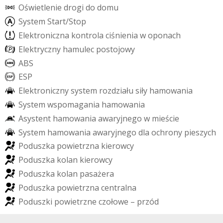
O
ś
w
i
e
t
l
e
n
i
e
d
r
o
g
i
d
o
d
o
m
u
S
y
s
t
e
m
S
t
a
r
t
/
S
t
o
p
E
l
e
k
t
r
o
n
i
c
z
n
a
k
o
n
t
r
o
l
a
c
i
ś
n
i
e
n
i
a
w
o
p
o
n
a
c
h
E
l
e
k
t
r
y
c
z
n
y
h
a
m
u
l
e
c
p
o
s
t
o
j
o
w
y
A
B
S
E
S
P
E
l
e
k
t
r
o
n
i
c
z
n
y
s
y
s
t
e
m
r
o
z
d
z
i
a
ł
u
s
i
ł
y
h
a
m
o
w
a
n
i
a
S
y
s
t
e
m
w
s
p
o
m
a
g
a
n
i
a
h
a
m
o
w
a
n
i
a
A
s
y
s
t
e
n
t
h
a
m
o
w
a
n
i
a
a
w
a
r
y
j
n
e
g
o
w
m
i
e
ś
c
i
e
S
y
s
t
e
m
h
a
m
o
w
a
n
i
a
a
w
a
r
y
j
n
e
g
o
d
l
a
o
c
h
r
o
n
y
p
i
e
s
z
y
c
h
P
o
d
u
s
z
k
a
p
o
w
i
e
t
r
z
n
a
k
i
e
r
o
w
c
y
P
o
d
u
s
z
k
a
k
o
l
a
n
k
i
e
r
o
w
c
y
P
o
d
u
s
z
k
a
k
o
l
a
n
p
a
s
a
ż
e
r
a
P
o
d
u
s
z
k
a
p
o
w
i
e
t
r
z
n
a
c
e
n
t
r
a
l
n
a
P
o
d
u
s
z
k
i
p
o
w
i
e
t
r
z
n
e
c
z
o
ł
o
w
e
–
p
r
z
ó
d