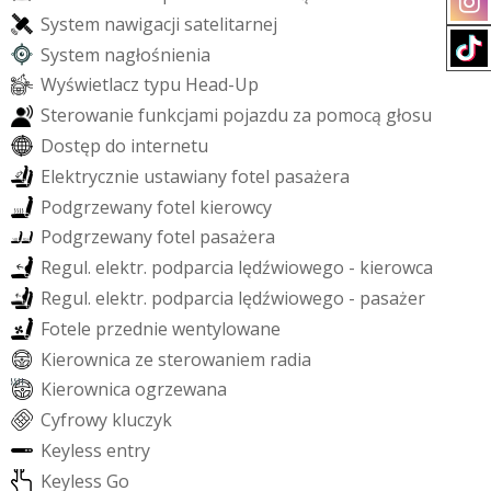
S
y
s
t
e
m
n
a
w
i
g
a
c
j
i
s
a
t
e
l
i
t
a
r
n
e
j
S
y
s
t
e
m
n
a
g
ł
o
ś
n
i
e
n
i
a
W
y
ś
w
i
e
t
l
a
c
z
t
y
p
u
H
e
a
d
-
U
p
S
t
e
r
o
w
a
n
i
e
f
u
n
k
c
j
a
m
i
p
o
j
a
z
d
u
z
a
p
o
m
o
c
ą
g
ł
o
s
u
D
o
s
t
ę
p
d
o
i
n
t
e
r
n
e
t
u
E
l
e
k
t
r
y
c
z
n
i
e
u
s
t
a
w
i
a
n
y
f
o
t
e
l
p
a
s
a
ż
e
r
a
P
o
d
g
r
z
e
w
a
n
y
f
o
t
e
l
k
i
e
r
o
w
c
y
P
o
d
g
r
z
e
w
a
n
y
f
o
t
e
l
p
a
s
a
ż
e
r
a
R
e
g
u
l
.
e
l
e
k
t
r
.
p
o
d
p
a
r
c
i
a
l
ę
d
ź
w
i
o
w
e
g
o
-
k
i
e
r
o
w
c
a
R
e
g
u
l
.
e
l
e
k
t
r
.
p
o
d
p
a
r
c
i
a
l
ę
d
ź
w
i
o
w
e
g
o
-
p
a
s
a
ż
e
r
F
o
t
e
l
e
p
r
z
e
d
n
i
e
w
e
n
t
y
l
o
w
a
n
e
K
i
e
r
o
w
n
i
c
a
z
e
s
t
e
r
o
w
a
n
i
e
m
r
a
d
i
a
K
i
e
r
o
w
n
i
c
a
o
g
r
z
e
w
a
n
a
C
y
f
r
o
w
y
k
l
u
c
z
y
k
K
e
y
l
e
s
s
e
n
t
r
y
K
e
y
l
e
s
s
G
o