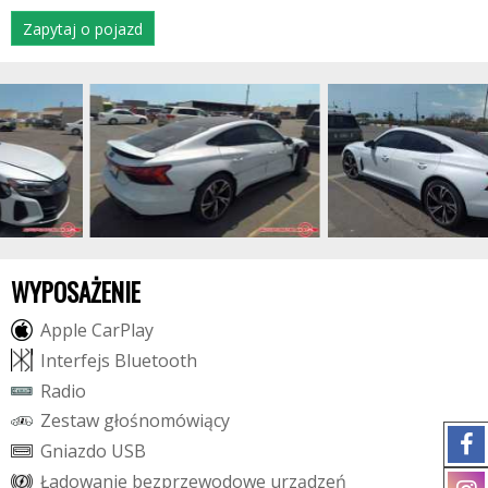
Zapytaj o pojazd
WYPOSAŻENIE
A
p
p
l
e
C
a
r
P
l
a
y
I
n
t
e
r
f
e
j
s
B
l
u
e
t
o
o
t
h
R
a
d
i
o
Z
e
s
t
a
w
g
ł
o
ś
n
o
m
ó
w
i
ą
c
y
G
n
i
a
z
d
o
U
S
B
Ł
a
d
o
w
a
n
i
e
b
e
z
p
r
z
e
w
o
d
o
w
e
u
r
z
ą
d
z
e
ń