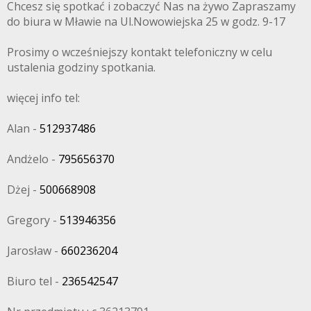
Chcesz się spotkać i zobaczyć Nas na żywo Zapraszamy
do biura w Mławie na Ul.Nowowiejska 25 w godz. 9-17
Prosimy o wcześniejszy kontakt telefoniczny w celu
ustalenia godziny spotkania.
więcej info tel:
Alan -
512937486
Andżelo -
795656370
Dżej -
500668908
Gregory -
513946356
Jarosław -
660236204
Biuro tel -
236542547