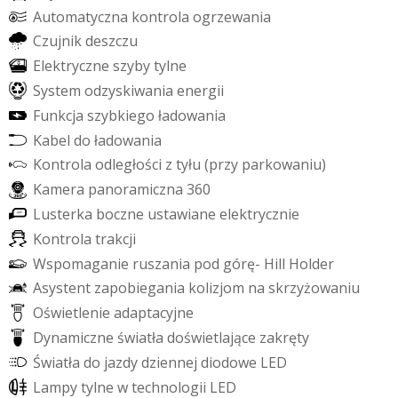
A
u
t
o
m
a
t
y
c
z
n
a
k
o
n
t
r
o
l
a
o
g
r
z
e
w
a
n
i
a
C
z
u
j
n
i
k
d
e
s
z
c
z
u
E
l
e
k
t
r
y
c
z
n
e
s
z
y
b
y
t
y
l
n
e
S
y
s
t
e
m
o
d
z
y
s
k
i
w
a
n
i
a
e
n
e
r
g
i
i
F
u
n
k
c
j
a
s
z
y
b
k
i
e
g
o
ł
a
d
o
w
a
n
i
a
K
a
b
e
l
d
o
ł
a
d
o
w
a
n
i
a
K
o
n
t
r
o
l
a
o
d
l
e
g
ł
o
ś
c
i
z
t
y
ł
u
(
p
r
z
y
p
a
r
k
o
w
a
n
i
u
)
K
a
m
e
r
a
p
a
n
o
r
a
m
i
c
z
n
a
3
6
0
L
u
s
t
e
r
k
a
b
o
c
z
n
e
u
s
t
a
w
i
a
n
e
e
l
e
k
t
r
y
c
z
n
i
e
K
o
n
t
r
o
l
a
t
r
a
k
c
j
i
W
s
p
o
m
a
g
a
n
i
e
r
u
s
z
a
n
i
a
p
o
d
g
ó
r
ę
-
H
i
l
l
H
o
l
d
e
r
A
s
y
s
t
e
n
t
z
a
p
o
b
i
e
g
a
n
i
a
k
o
l
i
z
j
o
m
n
a
s
k
r
z
y
ż
o
w
a
n
i
u
O
ś
w
i
e
t
l
e
n
i
e
a
d
a
p
t
a
c
y
j
n
e
D
y
n
a
m
i
c
z
n
e
ś
w
i
a
t
ł
a
d
o
ś
w
i
e
t
l
a
j
ą
c
e
z
a
k
r
ę
t
y
Ś
w
i
a
t
ł
a
d
o
j
a
z
d
y
d
z
i
e
n
n
e
j
d
i
o
d
o
w
e
L
E
D
L
a
m
p
y
t
y
l
n
e
w
t
e
c
h
n
o
l
o
g
i
i
L
E
D