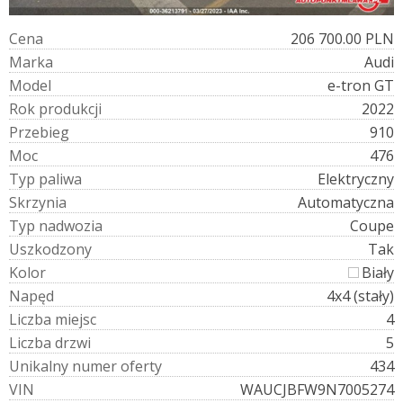
C
e
n
a
206 700.00 PLN
M
a
r
k
a
Audi
M
o
d
e
l
e-tron GT
R
o
k
p
r
o
d
u
k
c
j
i
2022
P
r
z
e
b
i
e
g
910
M
o
c
476
T
y
p
p
a
l
i
w
a
Elektryczny
S
k
r
z
y
n
i
a
Automatyczna
T
y
p
n
a
d
w
o
z
i
a
Coupe
U
s
z
k
o
d
z
o
n
y
Tak
K
o
l
o
r
Biały
N
a
p
ę
d
4x4 (stały)
L
i
c
z
b
a
m
i
e
j
s
c
4
L
i
c
z
b
a
d
r
z
w
i
5
U
n
i
k
a
l
n
y
n
u
m
e
r
o
f
e
r
t
y
434
V
I
N
WAUCJBFW9N7005274