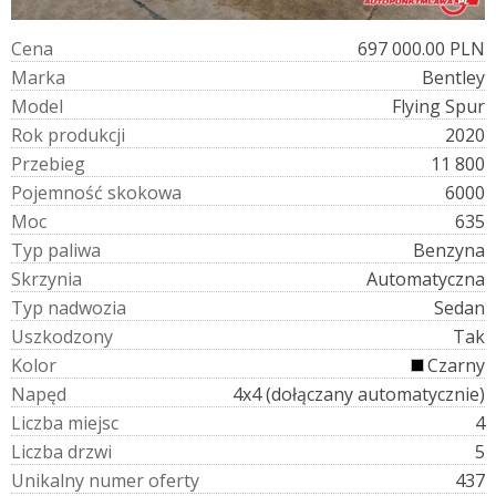
C
e
n
a
697 000.00 PLN
M
a
r
k
a
Bentley
M
o
d
e
l
Flying Spur
R
o
k
p
r
o
d
u
k
c
j
i
2020
P
r
z
e
b
i
e
g
11 800
P
o
j
e
m
n
o
ś
ć
s
k
o
k
o
w
a
6000
M
o
c
635
T
y
p
p
a
l
i
w
a
Benzyna
S
k
r
z
y
n
i
a
Automatyczna
T
y
p
n
a
d
w
o
z
i
a
Sedan
U
s
z
k
o
d
z
o
n
y
Tak
K
o
l
o
r
Czarny
N
a
p
ę
d
4x4 (dołączany automatycznie)
L
i
c
z
b
a
m
i
e
j
s
c
4
L
i
c
z
b
a
d
r
z
w
i
5
U
n
i
k
a
l
n
y
n
u
m
e
r
o
f
e
r
t
y
437