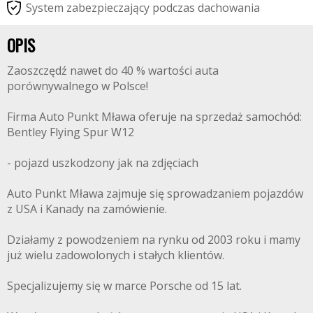
S
y
s
t
e
m
z
a
b
e
z
p
i
e
c
z
a
j
ą
c
y
p
o
d
c
z
a
s
d
a
c
h
o
w
a
n
i
a
OPIS
Zaoszczędź nawet do 40 % wartości auta
porównywalnego w Polsce!
Firma Auto Punkt Mława oferuje na sprzedaż samochód:
Bentley Flying Spur W12
- pojazd uszkodzony jak na zdjęciach
Auto Punkt Mława zajmuje się sprowadzaniem pojazdów
z USA i Kanady na zamówienie.
Działamy z powodzeniem na rynku od 2003 roku i mamy
już wielu zadowolonych i stałych klientów.
Specjalizujemy się w marce Porsche od 15 lat.