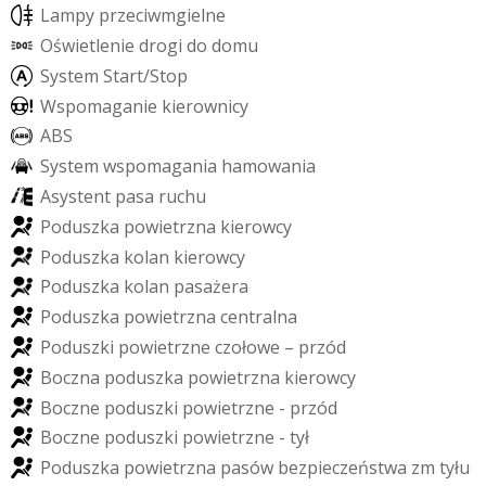
L
a
m
p
y
p
r
z
e
c
i
w
m
g
i
e
l
n
e
O
ś
w
i
e
t
l
e
n
i
e
d
r
o
g
i
d
o
d
o
m
u
S
y
s
t
e
m
S
t
a
r
t
/
S
t
o
p
W
s
p
o
m
a
g
a
n
i
e
k
i
e
r
o
w
n
i
c
y
A
B
S
S
y
s
t
e
m
w
s
p
o
m
a
g
a
n
i
a
h
a
m
o
w
a
n
i
a
A
s
y
s
t
e
n
t
p
a
s
a
r
u
c
h
u
P
o
d
u
s
z
k
a
p
o
w
i
e
t
r
z
n
a
k
i
e
r
o
w
c
y
P
o
d
u
s
z
k
a
k
o
l
a
n
k
i
e
r
o
w
c
y
P
o
d
u
s
z
k
a
k
o
l
a
n
p
a
s
a
ż
e
r
a
P
o
d
u
s
z
k
a
p
o
w
i
e
t
r
z
n
a
c
e
n
t
r
a
l
n
a
P
o
d
u
s
z
k
i
p
o
w
i
e
t
r
z
n
e
c
z
o
ł
o
w
e
–
p
r
z
ó
d
B
o
c
z
n
a
p
o
d
u
s
z
k
a
p
o
w
i
e
t
r
z
n
a
k
i
e
r
o
w
c
y
B
o
c
z
n
e
p
o
d
u
s
z
k
i
p
o
w
i
e
t
r
z
n
e
-
p
r
z
ó
d
B
o
c
z
n
e
p
o
d
u
s
z
k
i
p
o
w
i
e
t
r
z
n
e
-
t
y
ł
P
o
d
u
s
z
k
a
p
o
w
i
e
t
r
z
n
a
p
a
s
ó
w
b
e
z
p
i
e
c
z
e
ń
s
t
w
a
z
m
t
y
ł
u