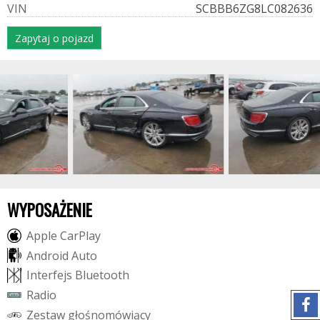
V
I
N
SCBBB6ZG8LC082636
Zapytaj o pojazd
WYPOSAŻENIE
A
p
p
l
e
C
a
r
P
l
a
y
A
n
d
r
o
i
d
A
u
t
o
I
n
t
e
r
f
e
j
s
B
l
u
e
t
o
o
t
h
R
a
d
i
o
Z
e
s
t
a
w
g
ł
o
ś
n
o
m
ó
w
i
ą
c
y