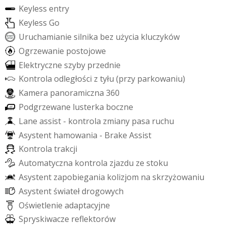
K
e
y
l
e
s
s
e
n
t
r
y
K
e
y
l
e
s
s
G
o
U
r
u
c
h
a
m
i
a
n
i
e
s
i
l
n
i
k
a
b
e
z
u
ż
y
c
i
a
k
l
u
c
z
y
k
ó
w
O
g
r
z
e
w
a
n
i
e
p
o
s
t
o
j
o
w
e
E
l
e
k
t
r
y
c
z
n
e
s
z
y
b
y
p
r
z
e
d
n
i
e
K
o
n
t
r
o
l
a
o
d
l
e
g
ł
o
ś
c
i
z
t
y
ł
u
(
p
r
z
y
p
a
r
k
o
w
a
n
i
u
)
K
a
m
e
r
a
p
a
n
o
r
a
m
i
c
z
n
a
3
6
0
P
o
d
g
r
z
e
w
a
n
e
l
u
s
t
e
r
k
a
b
o
c
z
n
e
L
a
n
e
a
s
s
i
s
t
-
k
o
n
t
r
o
l
a
z
m
i
a
n
y
p
a
s
a
r
u
c
h
u
A
s
y
s
t
e
n
t
h
a
m
o
w
a
n
i
a
-
B
r
a
k
e
A
s
s
i
s
t
K
o
n
t
r
o
l
a
t
r
a
k
c
j
i
A
u
t
o
m
a
t
y
c
z
n
a
k
o
n
t
r
o
l
a
z
j
a
z
d
u
z
e
s
t
o
k
u
A
s
y
s
t
e
n
t
z
a
p
o
b
i
e
g
a
n
i
a
k
o
l
i
z
j
o
m
n
a
s
k
r
z
y
ż
o
w
a
n
i
u
A
s
y
s
t
e
n
t
ś
w
i
a
t
e
ł
d
r
o
g
o
w
y
c
h
O
ś
w
i
e
t
l
e
n
i
e
a
d
a
p
t
a
c
y
j
n
e
S
p
r
y
s
k
i
w
a
c
z
e
r
e
f
e
k
t
o
r
ó
w