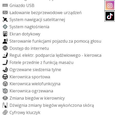
G
n
i
a
z
d
o
U
S
B
Ł
a
d
o
w
a
n
i
e
b
e
z
p
r
z
e
w
o
d
o
w
e
u
r
z
ą
d
z
e
ń
S
y
s
t
e
m
n
a
w
i
g
a
c
j
i
s
a
t
e
l
i
t
a
r
n
e
j
S
y
s
t
e
m
n
a
g
ł
o
ś
n
i
e
n
i
a
E
k
r
a
n
d
o
t
y
k
o
w
y
S
t
e
r
o
w
a
n
i
e
f
u
n
k
c
j
a
m
i
p
o
j
a
z
d
u
z
a
p
o
m
o
c
ą
g
ł
o
s
u
D
o
s
t
ę
p
d
o
i
n
t
e
r
n
e
t
u
R
e
g
u
l
.
e
l
e
k
t
r
.
p
o
d
p
a
r
c
i
a
l
ę
d
ź
w
i
o
w
e
g
o
-
k
i
e
r
o
w
c
a
F
o
t
e
l
e
p
r
z
e
d
n
i
e
z
f
u
n
k
c
j
ą
m
a
s
a
ż
u
O
g
r
z
e
w
a
n
e
s
i
e
d
z
e
n
i
a
t
y
l
n
e
K
i
e
r
o
w
n
i
c
a
s
p
o
r
t
o
w
a
K
i
e
r
o
w
n
i
c
a
w
i
e
l
o
f
u
n
k
c
y
j
n
a
K
i
e
r
o
w
n
i
c
a
o
g
r
z
e
w
a
n
a
Z
m
i
a
n
a
b
i
e
g
ó
w
w
k
i
e
r
o
w
n
i
c
y
D
ź
w
i
g
n
i
a
z
m
i
a
n
y
b
i
e
g
ó
w
w
y
k
o
ń
c
z
o
n
a
s
k
ó
r
ą
C
y
f
r
o
w
y
k
l
u
c
z
y
k