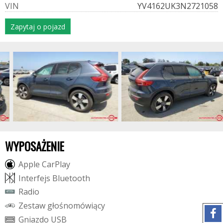
V
I
N
YV4162UK3N2721058
Zapytaj o pojazd
WYPOSAŻENIE
A
p
p
l
e
C
a
r
P
l
a
y
I
n
t
e
r
f
e
j
s
B
l
u
e
t
o
o
t
h
R
a
d
i
o
Z
e
s
t
a
w
g
ł
o
ś
n
o
m
ó
w
i
ą
c
y
G
n
i
a
z
d
o
U
S
B