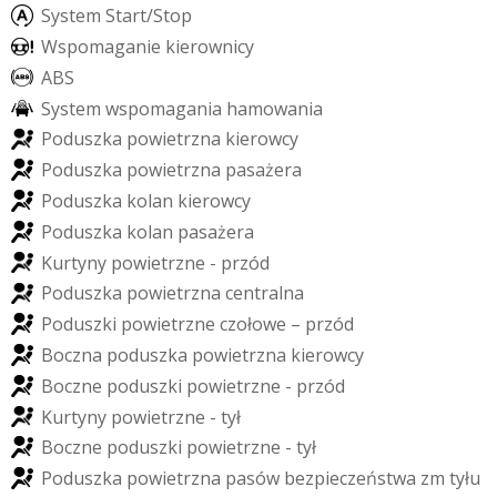
S
y
s
t
e
m
S
t
a
r
t
/
S
t
o
p
W
s
p
o
m
a
g
a
n
i
e
k
i
e
r
o
w
n
i
c
y
A
B
S
S
y
s
t
e
m
w
s
p
o
m
a
g
a
n
i
a
h
a
m
o
w
a
n
i
a
P
o
d
u
s
z
k
a
p
o
w
i
e
t
r
z
n
a
k
i
e
r
o
w
c
y
P
o
d
u
s
z
k
a
p
o
w
i
e
t
r
z
n
a
p
a
s
a
ż
e
r
a
P
o
d
u
s
z
k
a
k
o
l
a
n
k
i
e
r
o
w
c
y
P
o
d
u
s
z
k
a
k
o
l
a
n
p
a
s
a
ż
e
r
a
K
u
r
t
y
n
y
p
o
w
i
e
t
r
z
n
e
-
p
r
z
ó
d
P
o
d
u
s
z
k
a
p
o
w
i
e
t
r
z
n
a
c
e
n
t
r
a
l
n
a
P
o
d
u
s
z
k
i
p
o
w
i
e
t
r
z
n
e
c
z
o
ł
o
w
e
–
p
r
z
ó
d
B
o
c
z
n
a
p
o
d
u
s
z
k
a
p
o
w
i
e
t
r
z
n
a
k
i
e
r
o
w
c
y
B
o
c
z
n
e
p
o
d
u
s
z
k
i
p
o
w
i
e
t
r
z
n
e
-
p
r
z
ó
d
K
u
r
t
y
n
y
p
o
w
i
e
t
r
z
n
e
-
t
y
ł
B
o
c
z
n
e
p
o
d
u
s
z
k
i
p
o
w
i
e
t
r
z
n
e
-
t
y
ł
P
o
d
u
s
z
k
a
p
o
w
i
e
t
r
z
n
a
p
a
s
ó
w
b
e
z
p
i
e
c
z
e
ń
s
t
w
a
z
m
t
y
ł
u