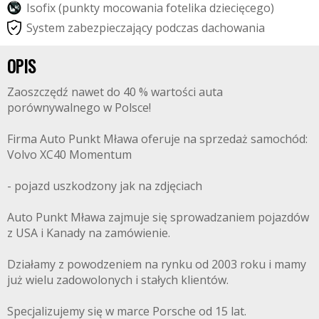
I
s
o
f
i
x
(
p
u
n
k
t
y
m
o
c
o
w
a
n
i
a
f
o
t
e
l
i
k
a
d
z
i
e
c
i
ę
c
e
g
o
)
S
y
s
t
e
m
z
a
b
e
z
p
i
e
c
z
a
j
ą
c
y
p
o
d
c
z
a
s
d
a
c
h
o
w
a
n
i
a
OPIS
Zaoszczędź nawet do 40 % wartości auta
porównywalnego w Polsce!
Firma Auto Punkt Mława oferuje na sprzedaż samochód:
Volvo XC40 Momentum
- pojazd uszkodzony jak na zdjęciach
Auto Punkt Mława zajmuje się sprowadzaniem pojazdów
z USA i Kanady na zamówienie.
Działamy z powodzeniem na rynku od 2003 roku i mamy
już wielu zadowolonych i stałych klientów.
Specjalizujemy się w marce Porsche od 15 lat.