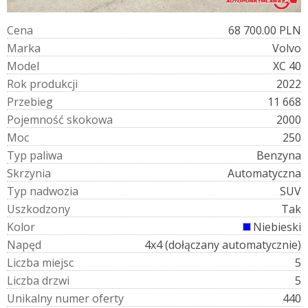
C
e
n
a
68 700.00 PLN
M
a
r
k
a
Volvo
M
o
d
e
l
XC 40
R
o
k
p
r
o
d
u
k
c
j
i
2022
P
r
z
e
b
i
e
g
11 668
P
o
j
e
m
n
o
ś
ć
s
k
o
k
o
w
a
2000
M
o
c
250
T
y
p
p
a
l
i
w
a
Benzyna
S
k
r
z
y
n
i
a
Automatyczna
T
y
p
n
a
d
w
o
z
i
a
SUV
U
s
z
k
o
d
z
o
n
y
Tak
K
o
l
o
r
Niebieski
N
a
p
ę
d
4x4 (dołączany automatycznie)
L
i
c
z
b
a
m
i
e
j
s
c
5
L
i
c
z
b
a
d
r
z
w
i
5
U
n
i
k
a
l
n
y
n
u
m
e
r
o
f
e
r
t
y
440