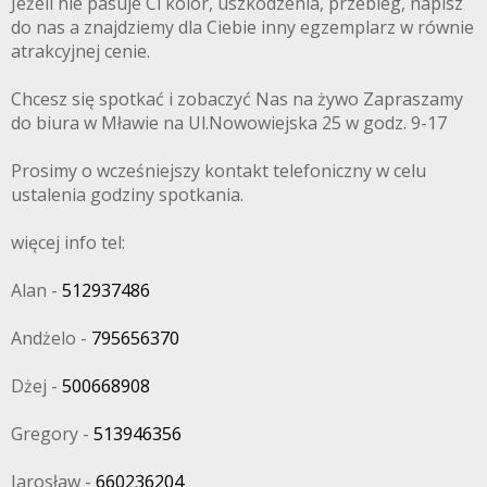
Jeżeli nie pasuje Ci kolor, uszkodzenia, przebieg, napisz
do nas a znajdziemy dla Ciebie inny egzemplarz w równie
atrakcyjnej cenie.
Chcesz się spotkać i zobaczyć Nas na żywo Zapraszamy
do biura w Mławie na Ul.Nowowiejska 25 w godz. 9-17
Prosimy o wcześniejszy kontakt telefoniczny w celu
ustalenia godziny spotkania.
więcej info tel:
Alan -
512937486
Andżelo -
795656370
Dżej -
500668908
Gregory -
513946356
Jarosław -
660236204