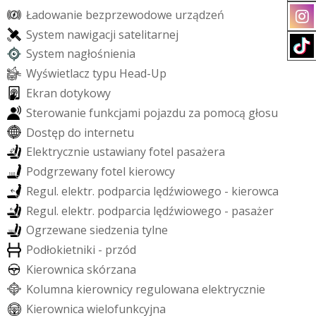
Ł
a
d
o
w
a
n
i
e
b
e
z
p
r
z
e
w
o
d
o
w
e
u
r
z
ą
d
z
e
ń
S
y
s
t
e
m
n
a
w
i
g
a
c
j
i
s
a
t
e
l
i
t
a
r
n
e
j
S
y
s
t
e
m
n
a
g
ł
o
ś
n
i
e
n
i
a
W
y
ś
w
i
e
t
l
a
c
z
t
y
p
u
H
e
a
d
-
U
p
E
k
r
a
n
d
o
t
y
k
o
w
y
S
t
e
r
o
w
a
n
i
e
f
u
n
k
c
j
a
m
i
p
o
j
a
z
d
u
z
a
p
o
m
o
c
ą
g
ł
o
s
u
D
o
s
t
ę
p
d
o
i
n
t
e
r
n
e
t
u
E
l
e
k
t
r
y
c
z
n
i
e
u
s
t
a
w
i
a
n
y
f
o
t
e
l
p
a
s
a
ż
e
r
a
P
o
d
g
r
z
e
w
a
n
y
f
o
t
e
l
k
i
e
r
o
w
c
y
R
e
g
u
l
.
e
l
e
k
t
r
.
p
o
d
p
a
r
c
i
a
l
ę
d
ź
w
i
o
w
e
g
o
-
k
i
e
r
o
w
c
a
R
e
g
u
l
.
e
l
e
k
t
r
.
p
o
d
p
a
r
c
i
a
l
ę
d
ź
w
i
o
w
e
g
o
-
p
a
s
a
ż
e
r
O
g
r
z
e
w
a
n
e
s
i
e
d
z
e
n
i
a
t
y
l
n
e
P
o
d
ł
o
k
i
e
t
n
i
k
i
-
p
r
z
ó
d
K
i
e
r
o
w
n
i
c
a
s
k
ó
r
z
a
n
a
K
o
l
u
m
n
a
k
i
e
r
o
w
n
i
c
y
r
e
g
u
l
o
w
a
n
a
e
l
e
k
t
r
y
c
z
n
i
e
K
i
e
r
o
w
n
i
c
a
w
i
e
l
o
f
u
n
k
c
y
j
n
a