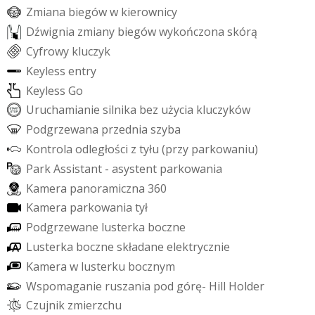
Z
m
i
a
n
a
b
i
e
g
ó
w
w
k
i
e
r
o
w
n
i
c
y
D
ź
w
i
g
n
i
a
z
m
i
a
n
y
b
i
e
g
ó
w
w
y
k
o
ń
c
z
o
n
a
s
k
ó
r
ą
C
y
f
r
o
w
y
k
l
u
c
z
y
k
K
e
y
l
e
s
s
e
n
t
r
y
K
e
y
l
e
s
s
G
o
U
r
u
c
h
a
m
i
a
n
i
e
s
i
l
n
i
k
a
b
e
z
u
ż
y
c
i
a
k
l
u
c
z
y
k
ó
w
P
o
d
g
r
z
e
w
a
n
a
p
r
z
e
d
n
i
a
s
z
y
b
a
K
o
n
t
r
o
l
a
o
d
l
e
g
ł
o
ś
c
i
z
t
y
ł
u
(
p
r
z
y
p
a
r
k
o
w
a
n
i
u
)
P
a
r
k
A
s
s
i
s
t
a
n
t
-
a
s
y
s
t
e
n
t
p
a
r
k
o
w
a
n
i
a
K
a
m
e
r
a
p
a
n
o
r
a
m
i
c
z
n
a
3
6
0
K
a
m
e
r
a
p
a
r
k
o
w
a
n
i
a
t
y
ł
P
o
d
g
r
z
e
w
a
n
e
l
u
s
t
e
r
k
a
b
o
c
z
n
e
L
u
s
t
e
r
k
a
b
o
c
z
n
e
s
k
ł
a
d
a
n
e
e
l
e
k
t
r
y
c
z
n
i
e
K
a
m
e
r
a
w
l
u
s
t
e
r
k
u
b
o
c
z
n
y
m
W
s
p
o
m
a
g
a
n
i
e
r
u
s
z
a
n
i
a
p
o
d
g
ó
r
ę
-
H
i
l
l
H
o
l
d
e
r
C
z
u
j
n
i
k
z
m
i
e
r
z
c
h
u