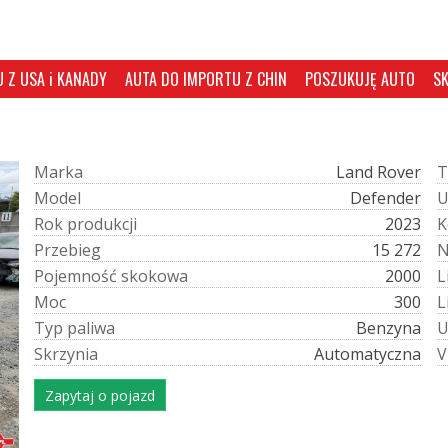
 Z USA i KANADY
AUTA DO IMPORTU Z CHIN
POSZUKUJĘ AUTO
S
M
a
r
k
a
Land Rover
T
M
o
d
e
l
Defender
R
o
k
p
r
o
d
u
k
c
j
i
2023
K
P
r
z
e
b
i
e
g
15 272
P
o
j
e
m
n
o
ś
ć
s
k
o
k
o
w
a
2000
L
M
o
c
300
L
T
y
p
p
a
l
i
w
a
Benzyna
S
k
r
z
y
n
i
a
Automatyczna
V
Zapytaj o pojazd