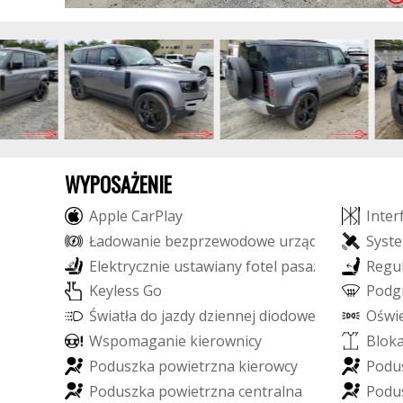
WYPOSAŻENIE
A
p
p
l
e
C
a
r
P
l
a
y
I
n
t
e
r
Ł
a
d
o
w
a
n
i
e
b
e
z
p
r
z
e
w
o
d
o
w
e
u
r
z
ą
d
z
e
ń
S
y
s
t
e
E
l
e
k
t
r
y
c
z
n
i
e
u
s
t
a
w
i
a
n
y
f
o
t
e
l
p
a
s
a
ż
e
r
a
R
e
g
u
K
e
y
l
e
s
s
G
o
P
o
d
g
Ś
w
i
a
t
ł
a
d
o
j
a
z
d
y
d
z
i
e
n
n
e
j
d
i
o
d
o
w
e
L
E
D
O
ś
w
i
W
s
p
o
m
a
g
a
n
i
e
k
i
e
r
o
w
n
i
c
y
B
l
o
k
P
o
d
u
s
z
k
a
p
o
w
i
e
t
r
z
n
a
k
i
e
r
o
w
c
y
P
o
d
u
P
o
d
u
s
z
k
a
p
o
w
i
e
t
r
z
n
a
c
e
n
t
r
a
l
n
a
P
o
d
u