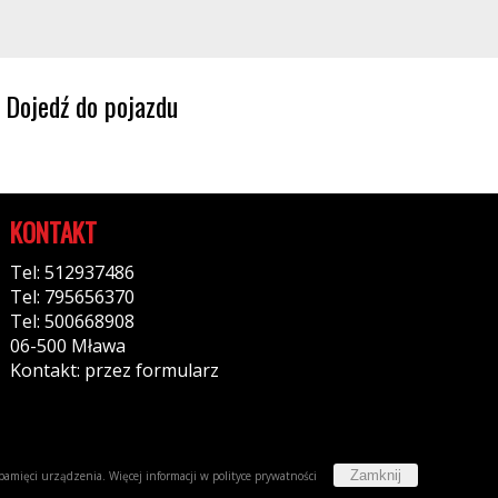
Dojedź do pojazdu
KONTAKT
Tel: 512937486
Tel: 795656370
Tel: 500668908
06-500 Mława
Kontakt: przez formularz
Zamknij
w pamięci urządzenia. Więcej informacji w
polityce prywatności