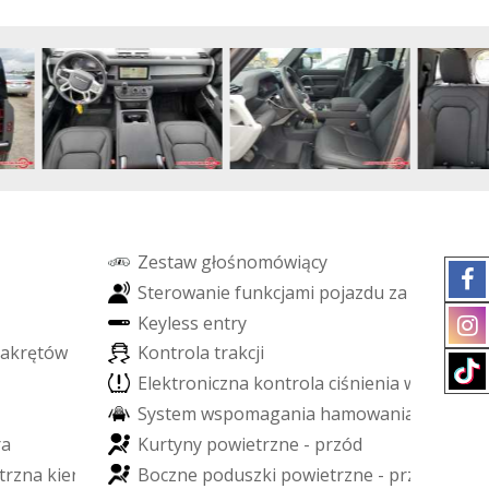
Z
e
s
t
a
w
g
ł
o
ś
n
o
m
ó
w
i
ą
c
y
S
t
e
r
o
w
a
n
i
e
f
u
n
k
c
j
a
m
i
p
o
j
a
z
d
u
z
a
p
o
m
o
c
ą
K
e
y
l
e
s
s
e
n
t
r
y
a
k
r
ę
t
ó
w
K
o
n
t
r
o
l
a
t
r
a
k
c
j
i
E
l
e
k
t
r
o
n
i
c
z
n
a
k
o
n
t
r
o
l
a
c
i
ś
n
i
e
n
i
a
w
o
p
o
n
a
c
S
y
s
t
e
m
w
s
p
o
m
a
g
a
n
i
a
h
a
m
o
w
a
n
i
a
r
a
K
u
r
t
y
n
y
p
o
w
i
e
t
r
z
n
e
-
p
r
z
ó
d
t
r
z
n
a
k
i
e
r
o
w
c
y
B
o
c
z
n
e
p
o
d
u
s
z
k
i
p
o
w
i
e
t
r
z
n
e
-
p
r
z
ó
d