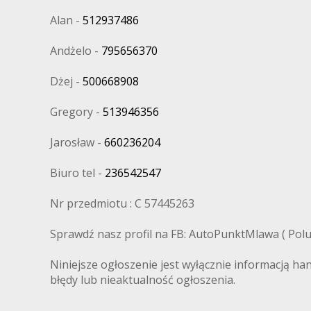
Alan -
512937486
Andżelo -
795656370
Dżej -
500668908
Gregory -
513946356
Jarosław -
660236204
Biuro tel -
236542547
Nr przedmiotu : C 57445263
Sprawdź nasz profil na FB: AutoPunktMlawa ( Polub
Niniejsze ogłoszenie jest wyłącznie informacją ha
błędy lub nieaktualność ogłoszenia.