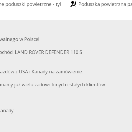
n
e
p
o
d
u
s
z
k
i
p
o
w
i
e
t
r
z
n
e
-
t
y
ł
P
o
d
u
s
z
k
a
p
o
w
i
e
t
r
z
n
a
p
walnego w Polsce!
amochód: LAND ROVER DEFENDER 110 S
azdów z USA i Kanady na zamówienie.
amy już wielu zadowolonych i stałych klientów.
Kanady: