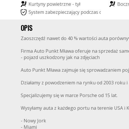
K
u
r
t
y
n
y
p
o
w
i
e
t
r
z
n
e
-
t
y
ł
B
o
c
z
S
y
s
t
e
m
z
a
b
e
z
p
i
e
c
z
a
j
ą
c
y
p
o
d
c
z
a
s
d
a
c
h
o
w
a
n
i
a
OPIS
Zaoszczędź nawet do 40 % wartości auta porówny
Firma Auto Punkt Mława oferuje na sprzedaż s
- pojazd uszkodzony jak na zdjęciach
Auto Punkt Mława zajmuje się sprowadzaniem poj
Działamy z powodzeniem na rynku od 2003 roku i m
Specjalizujemy się w marce Porsche od 15 lat.
Wysyłamy auta z każdego portu na terenie USA i 
- Nowy Jork
- Miami