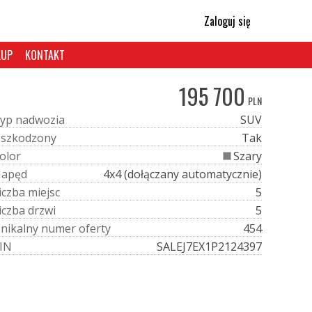
Zaloguj się
KUP
KONTAKT
195 700
PLN
y
p
n
a
d
w
o
z
i
a
SUV
U
s
z
k
o
d
z
o
n
y
Tak
o
l
o
r
Szary
N
a
p
ę
d
4x4 (dołączany automatycznie)
i
c
z
b
a
m
i
e
j
s
c
5
i
c
z
b
a
d
r
z
w
i
5
U
n
i
k
a
l
n
y
n
u
m
e
r
o
f
e
r
t
y
454
I
N
SALEJ7EX1P2124397