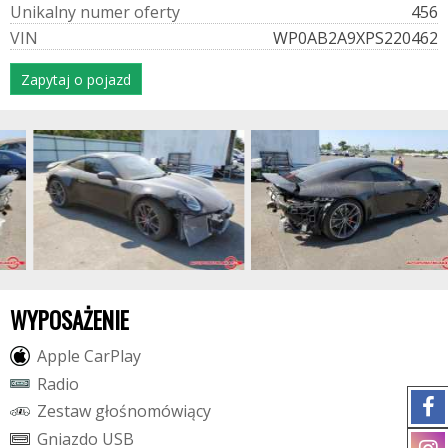
U
n
i
k
a
l
n
y
n
u
m
e
r
o
f
e
r
t
y
456
V
I
N
WP0AB2A9XPS220462
Zapytaj o pojazd
WYPOSAŻENIE
A
p
p
l
e
C
a
r
P
l
a
y
R
a
d
i
o
Z
e
s
t
a
w
g
ł
o
ś
n
o
m
ó
w
i
ą
c
y
G
n
i
a
z
d
o
U
S
B