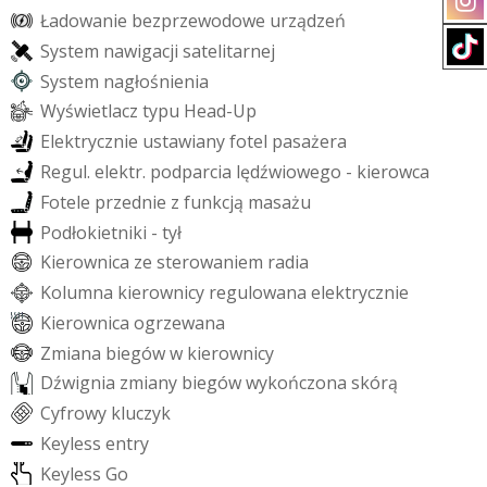
Ł
a
d
o
w
a
n
i
e
b
e
z
p
r
z
e
w
o
d
o
w
e
u
r
z
ą
d
z
e
ń
S
y
s
t
e
m
n
a
w
i
g
a
c
j
i
s
a
t
e
l
i
t
a
r
n
e
j
S
y
s
t
e
m
n
a
g
ł
o
ś
n
i
e
n
i
a
W
y
ś
w
i
e
t
l
a
c
z
t
y
p
u
H
e
a
d
-
U
p
E
l
e
k
t
r
y
c
z
n
i
e
u
s
t
a
w
i
a
n
y
f
o
t
e
l
p
a
s
a
ż
e
r
a
R
e
g
u
l
.
e
l
e
k
t
r
.
p
o
d
p
a
r
c
i
a
l
ę
d
ź
w
i
o
w
e
g
o
-
k
i
e
r
o
w
c
a
F
o
t
e
l
e
p
r
z
e
d
n
i
e
z
f
u
n
k
c
j
ą
m
a
s
a
ż
u
P
o
d
ł
o
k
i
e
t
n
i
k
i
-
t
y
ł
K
i
e
r
o
w
n
i
c
a
z
e
s
t
e
r
o
w
a
n
i
e
m
r
a
d
i
a
K
o
l
u
m
n
a
k
i
e
r
o
w
n
i
c
y
r
e
g
u
l
o
w
a
n
a
e
l
e
k
t
r
y
c
z
n
i
e
K
i
e
r
o
w
n
i
c
a
o
g
r
z
e
w
a
n
a
Z
m
i
a
n
a
b
i
e
g
ó
w
w
k
i
e
r
o
w
n
i
c
y
D
ź
w
i
g
n
i
a
z
m
i
a
n
y
b
i
e
g
ó
w
w
y
k
o
ń
c
z
o
n
a
s
k
ó
r
ą
C
y
f
r
o
w
y
k
l
u
c
z
y
k
K
e
y
l
e
s
s
e
n
t
r
y
K
e
y
l
e
s
s
G
o