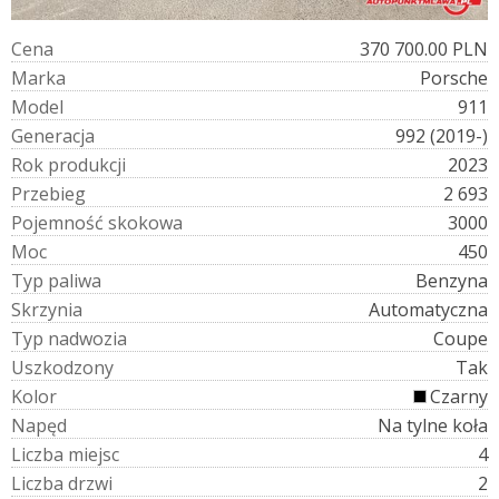
C
e
n
a
370 700.00 PLN
M
a
r
k
a
Porsche
M
o
d
e
l
911
G
e
n
e
r
a
c
j
a
992 (2019-)
R
o
k
p
r
o
d
u
k
c
j
i
2023
P
r
z
e
b
i
e
g
2 693
P
o
j
e
m
n
o
ś
ć
s
k
o
k
o
w
a
3000
M
o
c
450
T
y
p
p
a
l
i
w
a
Benzyna
S
k
r
z
y
n
i
a
Automatyczna
T
y
p
n
a
d
w
o
z
i
a
Coupe
U
s
z
k
o
d
z
o
n
y
Tak
K
o
l
o
r
Czarny
N
a
p
ę
d
Na tylne koła
L
i
c
z
b
a
m
i
e
j
s
c
4
L
i
c
z
b
a
d
r
z
w
i
2