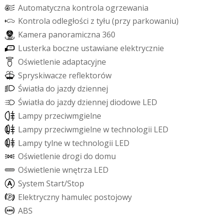
A
u
t
o
m
a
t
y
c
z
n
a
k
o
n
t
r
o
l
a
o
g
r
z
e
w
a
n
i
a
K
o
n
t
r
o
l
a
o
d
l
e
g
ł
o
ś
c
i
z
t
y
ł
u
(
p
r
z
y
p
a
r
k
o
w
a
n
i
u
)
K
a
m
e
r
a
p
a
n
o
r
a
m
i
c
z
n
a
3
6
0
L
u
s
t
e
r
k
a
b
o
c
z
n
e
u
s
t
a
w
i
a
n
e
e
l
e
k
t
r
y
c
z
n
i
e
O
ś
w
i
e
t
l
e
n
i
e
a
d
a
p
t
a
c
y
j
n
e
S
p
r
y
s
k
i
w
a
c
z
e
r
e
f
e
k
t
o
r
ó
w
Ś
w
i
a
t
ł
a
d
o
j
a
z
d
y
d
z
i
e
n
n
e
j
Ś
w
i
a
t
ł
a
d
o
j
a
z
d
y
d
z
i
e
n
n
e
j
d
i
o
d
o
w
e
L
E
D
L
a
m
p
y
p
r
z
e
c
i
w
m
g
i
e
l
n
e
L
a
m
p
y
p
r
z
e
c
i
w
m
g
i
e
l
n
e
w
t
e
c
h
n
o
l
o
g
i
i
L
E
D
L
a
m
p
y
t
y
l
n
e
w
t
e
c
h
n
o
l
o
g
i
i
L
E
D
O
ś
w
i
e
t
l
e
n
i
e
d
r
o
g
i
d
o
d
o
m
u
O
ś
w
i
e
t
l
e
n
i
e
w
n
ę
t
r
z
a
L
E
D
S
y
s
t
e
m
S
t
a
r
t
/
S
t
o
p
E
l
e
k
t
r
y
c
z
n
y
h
a
m
u
l
e
c
p
o
s
t
o
j
o
w
y
A
B
S