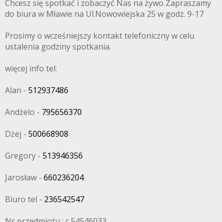
Chcesz się spotkać i zobaczyć Nas na żywo Zapraszamy
do biura w Mławie na Ul.Nowowiejska 25 w godz. 9-17
Prosimy o wcześniejszy kontakt telefoniczny w celu
ustalenia godziny spotkania.
więcej info tel:
Alan -
512937486
Andżelo -
795656370
Dżej -
500668908
Gregory -
513946356
Jarosław -
660236204
Biuro tel -
236542547
Nr przedmiotu : c 54546033