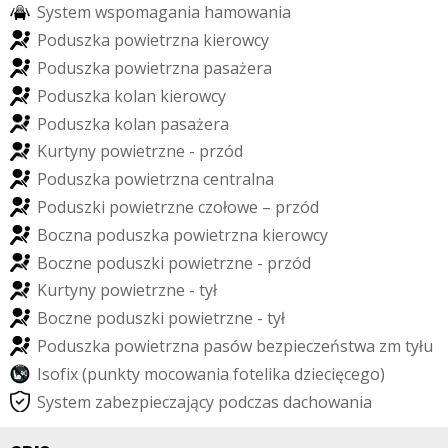
S
y
s
t
e
m
w
s
p
o
m
a
g
a
n
i
a
h
a
m
o
w
a
n
i
a
P
o
d
u
s
z
k
a
p
o
w
i
e
t
r
z
n
a
k
i
e
r
o
w
c
y
P
o
d
u
s
z
k
a
p
o
w
i
e
t
r
z
n
a
p
a
s
a
ż
e
r
a
P
o
d
u
s
z
k
a
k
o
l
a
n
k
i
e
r
o
w
c
y
P
o
d
u
s
z
k
a
k
o
l
a
n
p
a
s
a
ż
e
r
a
K
u
r
t
y
n
y
p
o
w
i
e
t
r
z
n
e
-
p
r
z
ó
d
P
o
d
u
s
z
k
a
p
o
w
i
e
t
r
z
n
a
c
e
n
t
r
a
l
n
a
P
o
d
u
s
z
k
i
p
o
w
i
e
t
r
z
n
e
c
z
o
ł
o
w
e
–
p
r
z
ó
d
B
o
c
z
n
a
p
o
d
u
s
z
k
a
p
o
w
i
e
t
r
z
n
a
k
i
e
r
o
w
c
y
B
o
c
z
n
e
p
o
d
u
s
z
k
i
p
o
w
i
e
t
r
z
n
e
-
p
r
z
ó
d
K
u
r
t
y
n
y
p
o
w
i
e
t
r
z
n
e
-
t
y
ł
B
o
c
z
n
e
p
o
d
u
s
z
k
i
p
o
w
i
e
t
r
z
n
e
-
t
y
ł
P
o
d
u
s
z
k
a
p
o
w
i
e
t
r
z
n
a
p
a
s
ó
w
b
e
z
p
i
e
c
z
e
ń
s
t
w
a
z
m
t
y
ł
u
I
s
o
f
i
x
(
p
u
n
k
t
y
m
o
c
o
w
a
n
i
a
f
o
t
e
l
i
k
a
d
z
i
e
c
i
ę
c
e
g
o
)
S
y
s
t
e
m
z
a
b
e
z
p
i
e
c
z
a
j
ą
c
y
p
o
d
c
z
a
s
d
a
c
h
o
w
a
n
i
a