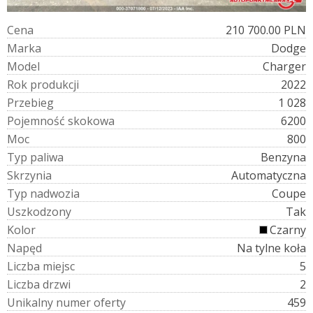
C
e
n
a
210 700.00 PLN
M
a
r
k
a
Dodge
M
o
d
e
l
Charger
R
o
k
p
r
o
d
u
k
c
j
i
2022
P
r
z
e
b
i
e
g
1 028
P
o
j
e
m
n
o
ś
ć
s
k
o
k
o
w
a
6200
M
o
c
800
T
y
p
p
a
l
i
w
a
Benzyna
S
k
r
z
y
n
i
a
Automatyczna
T
y
p
n
a
d
w
o
z
i
a
Coupe
U
s
z
k
o
d
z
o
n
y
Tak
K
o
l
o
r
Czarny
N
a
p
ę
d
Na tylne koła
L
i
c
z
b
a
m
i
e
j
s
c
5
L
i
c
z
b
a
d
r
z
w
i
2
U
n
i
k
a
l
n
y
n
u
m
e
r
o
f
e
r
t
y
459