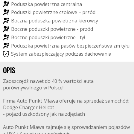
P
o
d
u
s
z
k
a
p
o
w
i
e
t
r
z
n
a
c
e
n
t
r
a
l
n
a
P
o
d
u
s
z
k
i
p
o
w
i
e
t
r
z
n
e
c
z
o
ł
o
w
e
–
p
r
z
ó
d
B
o
c
z
n
a
p
o
d
u
s
z
k
a
p
o
w
i
e
t
r
z
n
a
k
i
e
r
o
w
c
y
B
o
c
z
n
e
p
o
d
u
s
z
k
i
p
o
w
i
e
t
r
z
n
e
-
p
r
z
ó
d
B
o
c
z
n
e
p
o
d
u
s
z
k
i
p
o
w
i
e
t
r
z
n
e
-
t
y
ł
P
o
d
u
s
z
k
a
p
o
w
i
e
t
r
z
n
a
p
a
s
ó
w
b
e
z
p
i
e
c
z
e
ń
s
t
w
a
z
m
t
y
ł
u
S
y
s
t
e
m
z
a
b
e
z
p
i
e
c
z
a
j
ą
c
y
p
o
d
c
z
a
s
d
a
c
h
o
w
a
n
i
a
OPIS
Zaoszczędź nawet do 40 % wartości auta
porównywalnego w Polsce!
Firma Auto Punkt Mława oferuje na sprzedaż samochód:
Dodge Charger Hellcat
- pojazd uszkodzony jak na zdjęciach
Auto Punkt Mława zajmuje się sprowadzaniem pojazdów
z USA i Kanady na zamówienie.