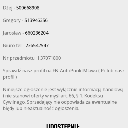
Dżej -
500668908
Gregory -
513946356
Jarosław -
660236204
Biuro tel -
236542547
Nr przedmiotu : I 37071800
Sprawdź nasz profil na FB: AutoPunktMlawa ( Polub nasz
profil )
Niniejsze ogłoszenie jest wyłącznie informacją handlową
i nie stanowi oferty w myśl art. 66, § 1. Kodeksu
Cywilnego. Sprzedający nie odpowiada za ewentualne
błędy lub nieaktualność ogłoszenia.
UDOSTĘPNIJ: