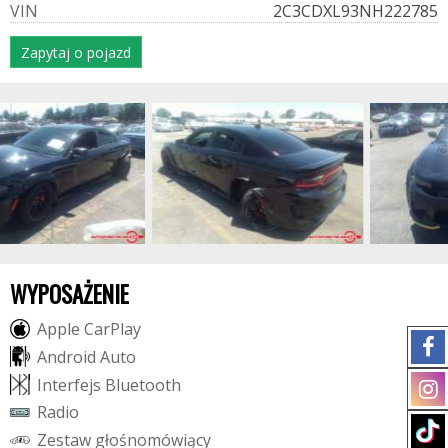
V
I
N
2C3CDXL93NH222785
Zapytaj o pojazd
WYPOSAŻENIE
A
p
p
l
e
C
a
r
P
l
a
y
A
n
d
r
o
i
d
A
u
t
o
I
n
t
e
r
f
e
j
s
B
l
u
e
t
o
o
t
h
R
a
d
i
o
Z
e
s
t
a
w
g
ł
o
ś
n
o
m
ó
w
i
ą
c
y