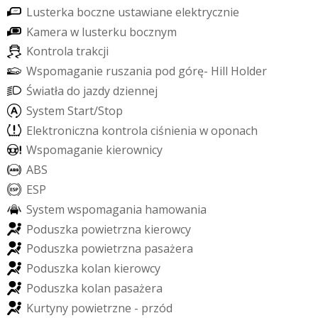
L
u
s
t
e
r
k
a
b
o
c
z
n
e
u
s
t
a
w
i
a
n
e
e
l
e
k
t
r
y
c
z
n
i
e
K
a
m
e
r
a
w
l
u
s
t
e
r
k
u
b
o
c
z
n
y
m
K
o
n
t
r
o
l
a
t
r
a
k
c
j
i
W
s
p
o
m
a
g
a
n
i
e
r
u
s
z
a
n
i
a
p
o
d
g
ó
r
ę
-
H
i
l
l
H
o
l
d
e
r
Ś
w
i
a
t
ł
a
d
o
j
a
z
d
y
d
z
i
e
n
n
e
j
S
y
s
t
e
m
S
t
a
r
t
/
S
t
o
p
E
l
e
k
t
r
o
n
i
c
z
n
a
k
o
n
t
r
o
l
a
c
i
ś
n
i
e
n
i
a
w
o
p
o
n
a
c
h
W
s
p
o
m
a
g
a
n
i
e
k
i
e
r
o
w
n
i
c
y
A
B
S
E
S
P
S
y
s
t
e
m
w
s
p
o
m
a
g
a
n
i
a
h
a
m
o
w
a
n
i
a
P
o
d
u
s
z
k
a
p
o
w
i
e
t
r
z
n
a
k
i
e
r
o
w
c
y
P
o
d
u
s
z
k
a
p
o
w
i
e
t
r
z
n
a
p
a
s
a
ż
e
r
a
P
o
d
u
s
z
k
a
k
o
l
a
n
k
i
e
r
o
w
c
y
P
o
d
u
s
z
k
a
k
o
l
a
n
p
a
s
a
ż
e
r
a
K
u
r
t
y
n
y
p
o
w
i
e
t
r
z
n
e
-
p
r
z
ó
d