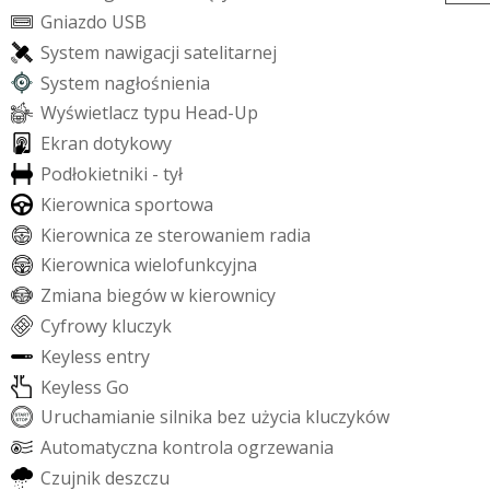
G
n
i
a
z
d
o
U
S
B
S
y
s
t
e
m
n
a
w
i
g
a
c
j
i
s
a
t
e
l
i
t
a
r
n
e
j
S
y
s
t
e
m
n
a
g
ł
o
ś
n
i
e
n
i
a
W
y
ś
w
i
e
t
l
a
c
z
t
y
p
u
H
e
a
d
-
U
p
E
k
r
a
n
d
o
t
y
k
o
w
y
P
o
d
ł
o
k
i
e
t
n
i
k
i
-
t
y
ł
K
i
e
r
o
w
n
i
c
a
s
p
o
r
t
o
w
a
K
i
e
r
o
w
n
i
c
a
z
e
s
t
e
r
o
w
a
n
i
e
m
r
a
d
i
a
K
i
e
r
o
w
n
i
c
a
w
i
e
l
o
f
u
n
k
c
y
j
n
a
Z
m
i
a
n
a
b
i
e
g
ó
w
w
k
i
e
r
o
w
n
i
c
y
C
y
f
r
o
w
y
k
l
u
c
z
y
k
K
e
y
l
e
s
s
e
n
t
r
y
K
e
y
l
e
s
s
G
o
U
r
u
c
h
a
m
i
a
n
i
e
s
i
l
n
i
k
a
b
e
z
u
ż
y
c
i
a
k
l
u
c
z
y
k
ó
w
A
u
t
o
m
a
t
y
c
z
n
a
k
o
n
t
r
o
l
a
o
g
r
z
e
w
a
n
i
a
C
z
u
j
n
i
k
d
e
s
z
c
z
u