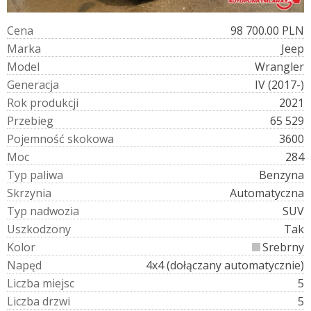
C
e
n
a
98 700.00 PLN
M
a
r
k
a
Jeep
M
o
d
e
l
Wrangler
G
e
n
e
r
a
c
j
a
IV (2017-)
R
o
k
p
r
o
d
u
k
c
j
i
2021
P
r
z
e
b
i
e
g
65 529
P
o
j
e
m
n
o
ś
ć
s
k
o
k
o
w
a
3600
M
o
c
284
T
y
p
p
a
l
i
w
a
Benzyna
S
k
r
z
y
n
i
a
Automatyczna
T
y
p
n
a
d
w
o
z
i
a
SUV
U
s
z
k
o
d
z
o
n
y
Tak
K
o
l
o
r
Srebrny
N
a
p
ę
d
4x4 (dołączany automatycznie)
L
i
c
z
b
a
m
i
e
j
s
c
5
L
i
c
z
b
a
d
r
z
w
i
5