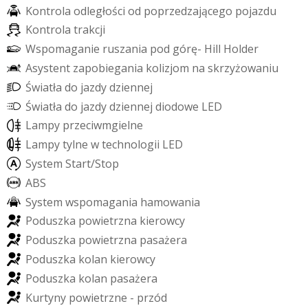
K
o
n
t
r
o
l
a
o
d
l
e
g
ł
o
ś
c
i
o
d
p
o
p
r
z
e
d
z
a
j
ą
c
e
g
o
p
o
j
a
z
d
u
K
o
n
t
r
o
l
a
t
r
a
k
c
j
i
W
s
p
o
m
a
g
a
n
i
e
r
u
s
z
a
n
i
a
p
o
d
g
ó
r
ę
-
H
i
l
l
H
o
l
d
e
r
A
s
y
s
t
e
n
t
z
a
p
o
b
i
e
g
a
n
i
a
k
o
l
i
z
j
o
m
n
a
s
k
r
z
y
ż
o
w
a
n
i
u
Ś
w
i
a
t
ł
a
d
o
j
a
z
d
y
d
z
i
e
n
n
e
j
Ś
w
i
a
t
ł
a
d
o
j
a
z
d
y
d
z
i
e
n
n
e
j
d
i
o
d
o
w
e
L
E
D
L
a
m
p
y
p
r
z
e
c
i
w
m
g
i
e
l
n
e
L
a
m
p
y
t
y
l
n
e
w
t
e
c
h
n
o
l
o
g
i
i
L
E
D
S
y
s
t
e
m
S
t
a
r
t
/
S
t
o
p
A
B
S
S
y
s
t
e
m
w
s
p
o
m
a
g
a
n
i
a
h
a
m
o
w
a
n
i
a
P
o
d
u
s
z
k
a
p
o
w
i
e
t
r
z
n
a
k
i
e
r
o
w
c
y
P
o
d
u
s
z
k
a
p
o
w
i
e
t
r
z
n
a
p
a
s
a
ż
e
r
a
P
o
d
u
s
z
k
a
k
o
l
a
n
k
i
e
r
o
w
c
y
P
o
d
u
s
z
k
a
k
o
l
a
n
p
a
s
a
ż
e
r
a
K
u
r
t
y
n
y
p
o
w
i
e
t
r
z
n
e
-
p
r
z
ó
d