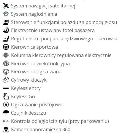
S
y
s
t
e
m
n
a
w
i
g
a
c
j
i
s
a
t
e
l
i
t
a
r
n
e
j
S
y
s
t
e
m
n
a
g
ł
o
ś
n
i
e
n
i
a
S
t
e
r
o
w
a
n
i
e
f
u
n
k
c
j
a
m
i
p
o
j
a
z
d
u
z
a
p
o
m
o
c
ą
g
ł
o
s
u
E
l
e
k
t
r
y
c
z
n
i
e
u
s
t
a
w
i
a
n
y
f
o
t
e
l
p
a
s
a
ż
e
r
a
R
e
g
u
l
.
e
l
e
k
t
r
.
p
o
d
p
a
r
c
i
a
l
ę
d
ź
w
i
o
w
e
g
o
-
k
i
e
r
o
w
c
a
K
i
e
r
o
w
n
i
c
a
s
p
o
r
t
o
w
a
K
o
l
u
m
n
a
k
i
e
r
o
w
n
i
c
y
r
e
g
u
l
o
w
a
n
a
e
l
e
k
t
r
y
c
z
n
i
e
K
i
e
r
o
w
n
i
c
a
w
i
e
l
o
f
u
n
k
c
y
j
n
a
K
i
e
r
o
w
n
i
c
a
o
g
r
z
e
w
a
n
a
C
y
f
r
o
w
y
k
l
u
c
z
y
k
K
e
y
l
e
s
s
e
n
t
r
y
K
e
y
l
e
s
s
G
o
O
g
r
z
e
w
a
n
i
e
p
o
s
t
o
j
o
w
e
C
z
u
j
n
i
k
d
e
s
z
c
z
u
K
o
n
t
r
o
l
a
o
d
l
e
g
ł
o
ś
c
i
z
t
y
ł
u
(
p
r
z
y
p
a
r
k
o
w
a
n
i
u
)
K
a
m
e
r
a
p
a
n
o
r
a
m
i
c
z
n
a
3
6
0