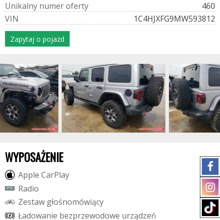
U
n
i
k
a
l
n
y
n
u
m
e
r
o
f
e
r
t
y
460
V
I
N
1C4HJXFG9MW593812
Zapytaj o pojazd
WYPOSAŻENIE
A
p
p
l
e
C
a
r
P
l
a
y
R
a
d
i
o
Z
e
s
t
a
w
g
ł
o
ś
n
o
m
ó
w
i
ą
c
y
Ł
a
d
o
w
a
n
i
e
b
e
z
p
r
z
e
w
o
d
o
w
e
u
r
z
ą
d
z
e
ń