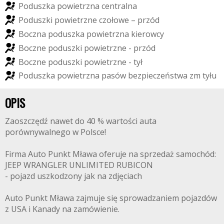
P
o
d
u
s
z
k
a
p
o
w
i
e
t
r
z
n
a
c
e
n
t
r
a
l
n
a
P
o
d
u
s
z
k
i
p
o
w
i
e
t
r
z
n
e
c
z
o
ł
o
w
e
–
p
r
z
ó
d
B
o
c
z
n
a
p
o
d
u
s
z
k
a
p
o
w
i
e
t
r
z
n
a
k
i
e
r
o
w
c
y
B
o
c
z
n
e
p
o
d
u
s
z
k
i
p
o
w
i
e
t
r
z
n
e
-
p
r
z
ó
d
B
o
c
z
n
e
p
o
d
u
s
z
k
i
p
o
w
i
e
t
r
z
n
e
-
t
y
ł
P
o
d
u
s
z
k
a
p
o
w
i
e
t
r
z
n
a
p
a
s
ó
w
b
e
z
p
i
e
c
z
e
ń
s
t
w
a
z
m
t
y
ł
u
OPIS
Zaoszczędź nawet do 40 % wartości auta
porównywalnego w Polsce!
Firma Auto Punkt Mława oferuje na sprzedaż samochód:
JEEP WRANGLER UNLIMITED RUBICON
- pojazd uszkodzony jak na zdjęciach
Auto Punkt Mława zajmuje się sprowadzaniem pojazdów
z USA i Kanady na zamówienie.