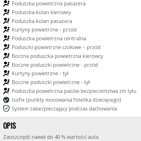
P
o
d
u
s
z
k
a
p
o
w
i
e
t
r
z
n
a
p
a
s
a
ż
e
r
a
P
o
d
u
s
z
k
a
k
o
l
a
n
k
i
e
r
o
w
c
y
P
o
d
u
s
z
k
a
k
o
l
a
n
p
a
s
a
ż
e
r
a
K
u
r
t
y
n
y
p
o
w
i
e
t
r
z
n
e
-
p
r
z
ó
d
P
o
d
u
s
z
k
a
p
o
w
i
e
t
r
z
n
a
c
e
n
t
r
a
l
n
a
P
o
d
u
s
z
k
i
p
o
w
i
e
t
r
z
n
e
c
z
o
ł
o
w
e
–
p
r
z
ó
d
B
o
c
z
n
a
p
o
d
u
s
z
k
a
p
o
w
i
e
t
r
z
n
a
k
i
e
r
o
w
c
y
B
o
c
z
n
e
p
o
d
u
s
z
k
i
p
o
w
i
e
t
r
z
n
e
-
p
r
z
ó
d
K
u
r
t
y
n
y
p
o
w
i
e
t
r
z
n
e
-
t
y
ł
B
o
c
z
n
e
p
o
d
u
s
z
k
i
p
o
w
i
e
t
r
z
n
e
-
t
y
ł
P
o
d
u
s
z
k
a
p
o
w
i
e
t
r
z
n
a
p
a
s
ó
w
b
e
z
p
i
e
c
z
e
ń
s
t
w
a
z
m
t
y
ł
u
I
s
o
f
i
x
(
p
u
n
k
t
y
m
o
c
o
w
a
n
i
a
f
o
t
e
l
i
k
a
d
z
i
e
c
i
ę
c
e
g
o
)
S
y
s
t
e
m
z
a
b
e
z
p
i
e
c
z
a
j
ą
c
y
p
o
d
c
z
a
s
d
a
c
h
o
w
a
n
i
a
OPIS
Zaoszczędź nawet do 40 % wartości auta