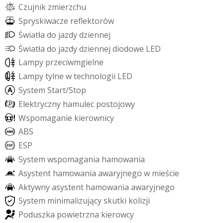
C
z
u
j
n
i
k
z
m
i
e
r
z
c
h
u
S
p
r
y
s
k
i
w
a
c
z
e
r
e
f
e
k
t
o
r
ó
w
Ś
w
i
a
t
ł
a
d
o
j
a
z
d
y
d
z
i
e
n
n
e
j
Ś
w
i
a
t
ł
a
d
o
j
a
z
d
y
d
z
i
e
n
n
e
j
d
i
o
d
o
w
e
L
E
D
L
a
m
p
y
p
r
z
e
c
i
w
m
g
i
e
l
n
e
L
a
m
p
y
t
y
l
n
e
w
t
e
c
h
n
o
l
o
g
i
i
L
E
D
S
y
s
t
e
m
S
t
a
r
t
/
S
t
o
p
E
l
e
k
t
r
y
c
z
n
y
h
a
m
u
l
e
c
p
o
s
t
o
j
o
w
y
W
s
p
o
m
a
g
a
n
i
e
k
i
e
r
o
w
n
i
c
y
A
B
S
E
S
P
S
y
s
t
e
m
w
s
p
o
m
a
g
a
n
i
a
h
a
m
o
w
a
n
i
a
A
s
y
s
t
e
n
t
h
a
m
o
w
a
n
i
a
a
w
a
r
y
j
n
e
g
o
w
m
i
e
ś
c
i
e
A
k
t
y
w
n
y
a
s
y
s
t
e
n
t
h
a
m
o
w
a
n
i
a
a
w
a
r
y
j
n
e
g
o
S
y
s
t
e
m
m
i
n
i
m
a
l
i
z
u
j
ą
c
y
s
k
u
t
k
i
k
o
l
i
z
j
i
P
o
d
u
s
z
k
a
p
o
w
i
e
t
r
z
n
a
k
i
e
r
o
w
c
y