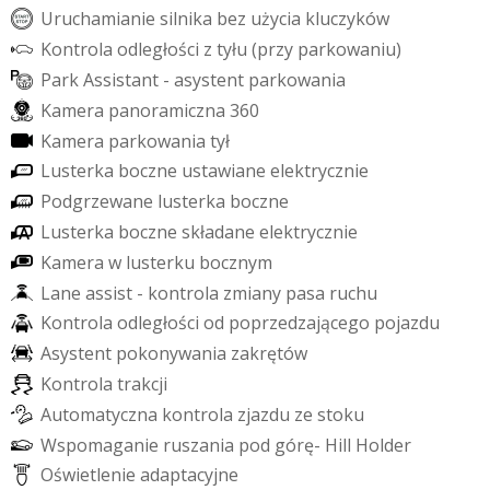
U
r
u
c
h
a
m
i
a
n
i
e
s
i
l
n
i
k
a
b
e
z
u
ż
y
c
i
a
k
l
u
c
z
y
k
ó
w
K
o
n
t
r
o
l
a
o
d
l
e
g
ł
o
ś
c
i
z
t
y
ł
u
(
p
r
z
y
p
a
r
k
o
w
a
n
i
u
)
P
a
r
k
A
s
s
i
s
t
a
n
t
-
a
s
y
s
t
e
n
t
p
a
r
k
o
w
a
n
i
a
K
a
m
e
r
a
p
a
n
o
r
a
m
i
c
z
n
a
3
6
0
K
a
m
e
r
a
p
a
r
k
o
w
a
n
i
a
t
y
ł
L
u
s
t
e
r
k
a
b
o
c
z
n
e
u
s
t
a
w
i
a
n
e
e
l
e
k
t
r
y
c
z
n
i
e
P
o
d
g
r
z
e
w
a
n
e
l
u
s
t
e
r
k
a
b
o
c
z
n
e
L
u
s
t
e
r
k
a
b
o
c
z
n
e
s
k
ł
a
d
a
n
e
e
l
e
k
t
r
y
c
z
n
i
e
K
a
m
e
r
a
w
l
u
s
t
e
r
k
u
b
o
c
z
n
y
m
L
a
n
e
a
s
s
i
s
t
-
k
o
n
t
r
o
l
a
z
m
i
a
n
y
p
a
s
a
r
u
c
h
u
K
o
n
t
r
o
l
a
o
d
l
e
g
ł
o
ś
c
i
o
d
p
o
p
r
z
e
d
z
a
j
ą
c
e
g
o
p
o
j
a
z
d
u
A
s
y
s
t
e
n
t
p
o
k
o
n
y
w
a
n
i
a
z
a
k
r
ę
t
ó
w
K
o
n
t
r
o
l
a
t
r
a
k
c
j
i
A
u
t
o
m
a
t
y
c
z
n
a
k
o
n
t
r
o
l
a
z
j
a
z
d
u
z
e
s
t
o
k
u
W
s
p
o
m
a
g
a
n
i
e
r
u
s
z
a
n
i
a
p
o
d
g
ó
r
ę
-
H
i
l
l
H
o
l
d
e
r
O
ś
w
i
e
t
l
e
n
i
e
a
d
a
p
t
a
c
y
j
n
e