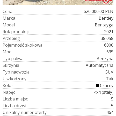
C
e
n
a
620 000.00 PLN
M
a
r
k
a
Bentley
M
o
d
e
l
Bentayga
R
o
k
p
r
o
d
u
k
c
j
i
2021
P
r
z
e
b
i
e
g
38 058
P
o
j
e
m
n
o
ś
ć
s
k
o
k
o
w
a
6000
M
o
c
635
T
y
p
p
a
l
i
w
a
Benzyna
S
k
r
z
y
n
i
a
Automatyczna
T
y
p
n
a
d
w
o
z
i
a
SUV
U
s
z
k
o
d
z
o
n
y
Tak
K
o
l
o
r
Czarny
N
a
p
ę
d
4x4 (stały)
L
i
c
z
b
a
m
i
e
j
s
c
5
L
i
c
z
b
a
d
r
z
w
i
5
U
n
i
k
a
l
n
y
n
u
m
e
r
o
f
e
r
t
y
464