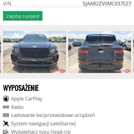
V
I
N
SJAAR2ZV0MC037527
Zapytaj o pojazd
WYPOSAŻENIE
A
p
p
l
e
C
a
r
P
l
a
y
R
a
d
i
o
Ł
a
d
o
w
a
n
i
e
b
e
z
p
r
z
e
w
o
d
o
w
e
u
r
z
ą
d
z
e
ń
S
y
s
t
e
m
n
a
w
i
g
a
c
j
i
s
a
t
e
l
i
t
a
r
n
e
j
W
y
ś
w
i
e
t
l
a
c
z
t
y
p
u
H
e
a
d
-
U
p