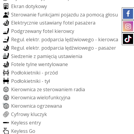
E
k
r
a
n
d
o
t
y
k
o
w
y
S
t
e
r
o
w
a
n
i
e
f
u
n
k
c
j
a
m
i
p
o
j
a
z
d
u
z
a
p
o
m
o
c
ą
g
ł
o
s
u
E
l
e
k
t
r
y
c
z
n
i
e
u
s
t
a
w
i
a
n
y
f
o
t
e
l
p
a
s
a
ż
e
r
a
P
o
d
g
r
z
e
w
a
n
y
f
o
t
e
l
k
i
e
r
o
w
c
y
R
e
g
u
l
.
e
l
e
k
t
r
.
p
o
d
p
a
r
c
i
a
l
ę
d
ź
w
i
o
w
e
g
o
-
k
i
e
r
o
w
c
a
R
e
g
u
l
.
e
l
e
k
t
r
.
p
o
d
p
a
r
c
i
a
l
ę
d
ź
w
i
o
w
e
g
o
-
p
a
s
a
ż
e
r
S
i
e
d
z
e
n
i
e
z
p
a
m
i
ę
c
i
ą
u
s
t
a
w
i
e
n
i
a
F
o
t
e
l
e
t
y
l
n
e
w
e
n
t
y
l
o
w
a
n
e
P
o
d
ł
o
k
i
e
t
n
i
k
i
-
p
r
z
ó
d
P
o
d
ł
o
k
i
e
t
n
i
k
i
-
t
y
ł
K
i
e
r
o
w
n
i
c
a
z
e
s
t
e
r
o
w
a
n
i
e
m
r
a
d
i
a
K
i
e
r
o
w
n
i
c
a
w
i
e
l
o
f
u
n
k
c
y
j
n
a
K
i
e
r
o
w
n
i
c
a
o
g
r
z
e
w
a
n
a
C
y
f
r
o
w
y
k
l
u
c
z
y
k
K
e
y
l
e
s
s
e
n
t
r
y
K
e
y
l
e
s
s
G
o