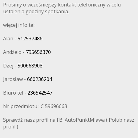
Prosimy o wcześniejszy kontakt telefoniczny w celu
ustalenia godziny spotkania.
więcej info tel:
Alan -
512937486
Andżelo -
795656370
Dżej -
500668908
Jarosław -
660236204
Biuro tel -
236542547
Nr przedmiotu : C 59696663
Sprawdź nasz profil na FB: AutoPunktMlawa ( Polub nasz
profil )