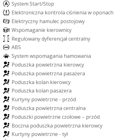
S
y
s
t
e
m
S
t
a
r
t
/
S
t
o
p
E
l
e
k
t
r
o
n
i
c
z
n
a
k
o
n
t
r
o
l
a
c
i
ś
n
i
e
n
i
a
w
o
p
o
n
a
c
h
E
l
e
k
t
r
y
c
z
n
y
h
a
m
u
l
e
c
p
o
s
t
o
j
o
w
y
W
s
p
o
m
a
g
a
n
i
e
k
i
e
r
o
w
n
i
c
y
R
e
g
u
l
o
w
a
n
y
d
y
f
e
r
e
n
c
j
a
ł
c
e
n
t
r
a
l
n
y
A
B
S
S
y
s
t
e
m
w
s
p
o
m
a
g
a
n
i
a
h
a
m
o
w
a
n
i
a
P
o
d
u
s
z
k
a
p
o
w
i
e
t
r
z
n
a
k
i
e
r
o
w
c
y
P
o
d
u
s
z
k
a
p
o
w
i
e
t
r
z
n
a
p
a
s
a
ż
e
r
a
P
o
d
u
s
z
k
a
k
o
l
a
n
k
i
e
r
o
w
c
y
P
o
d
u
s
z
k
a
k
o
l
a
n
p
a
s
a
ż
e
r
a
K
u
r
t
y
n
y
p
o
w
i
e
t
r
z
n
e
-
p
r
z
ó
d
P
o
d
u
s
z
k
a
p
o
w
i
e
t
r
z
n
a
c
e
n
t
r
a
l
n
a
P
o
d
u
s
z
k
i
p
o
w
i
e
t
r
z
n
e
c
z
o
ł
o
w
e
–
p
r
z
ó
d
B
o
c
z
n
a
p
o
d
u
s
z
k
a
p
o
w
i
e
t
r
z
n
a
k
i
e
r
o
w
c
y
K
u
r
t
y
n
y
p
o
w
i
e
t
r
z
n
e
-
t
y
ł