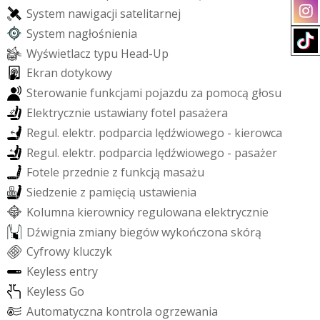
S
y
s
t
e
m
n
a
w
i
g
a
c
j
i
s
a
t
e
l
i
t
a
r
n
e
j
S
y
s
t
e
m
n
a
g
ł
o
ś
n
i
e
n
i
a
W
y
ś
w
i
e
t
l
a
c
z
t
y
p
u
H
e
a
d
-
U
p
E
k
r
a
n
d
o
t
y
k
o
w
y
S
t
e
r
o
w
a
n
i
e
f
u
n
k
c
j
a
m
i
p
o
j
a
z
d
u
z
a
p
o
m
o
c
ą
g
ł
o
s
u
E
l
e
k
t
r
y
c
z
n
i
e
u
s
t
a
w
i
a
n
y
f
o
t
e
l
p
a
s
a
ż
e
r
a
R
e
g
u
l
.
e
l
e
k
t
r
.
p
o
d
p
a
r
c
i
a
l
ę
d
ź
w
i
o
w
e
g
o
-
k
i
e
r
o
w
c
a
R
e
g
u
l
.
e
l
e
k
t
r
.
p
o
d
p
a
r
c
i
a
l
ę
d
ź
w
i
o
w
e
g
o
-
p
a
s
a
ż
e
r
F
o
t
e
l
e
p
r
z
e
d
n
i
e
z
f
u
n
k
c
j
ą
m
a
s
a
ż
u
S
i
e
d
z
e
n
i
e
z
p
a
m
i
ę
c
i
ą
u
s
t
a
w
i
e
n
i
a
K
o
l
u
m
n
a
k
i
e
r
o
w
n
i
c
y
r
e
g
u
l
o
w
a
n
a
e
l
e
k
t
r
y
c
z
n
i
e
D
ź
w
i
g
n
i
a
z
m
i
a
n
y
b
i
e
g
ó
w
w
y
k
o
ń
c
z
o
n
a
s
k
ó
r
ą
C
y
f
r
o
w
y
k
l
u
c
z
y
k
K
e
y
l
e
s
s
e
n
t
r
y
K
e
y
l
e
s
s
G
o
A
u
t
o
m
a
t
y
c
z
n
a
k
o
n
t
r
o
l
a
o
g
r
z
e
w
a
n
i
a