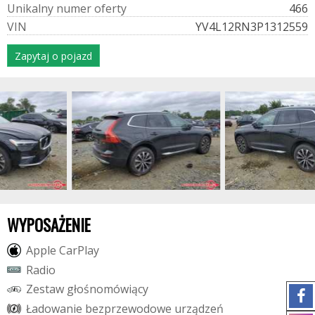
U
n
i
k
a
l
n
y
n
u
m
e
r
o
f
e
r
t
y
466
V
I
N
YV4L12RN3P1312559
Zapytaj o pojazd
WYPOSAŻENIE
A
p
p
l
e
C
a
r
P
l
a
y
R
a
d
i
o
Z
e
s
t
a
w
g
ł
o
ś
n
o
m
ó
w
i
ą
c
y
Ł
a
d
o
w
a
n
i
e
b
e
z
p
r
z
e
w
o
d
o
w
e
u
r
z
ą
d
z
e
ń