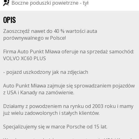
B
o
c
z
n
e
p
o
d
u
s
z
k
i
p
o
w
i
e
t
r
z
n
e
-
t
y
ł
OPIS
Zaoszczędź nawet do 40 % wartości auta
porównywalnego w Polsce!
Firma Auto Punkt Mława oferuje na sprzedaż samochód:
VOLVO XC60 PLUS
- pojazd uszkodzony jak na zdjęciach
Auto Punkt Mława zajmuje się sprowadzaniem pojazdów
z USA i Kanady na zamówienie.
Działamy z powodzeniem na rynku od 2003 roku i mamy
już wielu zadowolonych i stałych klientów.
Specjalizujemy się w marce Porsche od 15 lat.