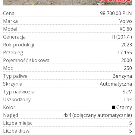
C
e
n
a
98 700.00 PLN
M
a
r
k
a
Volvo
M
o
d
e
l
XC 60
G
e
n
e
r
a
c
j
a
II (2017-)
R
o
k
p
r
o
d
u
k
c
j
i
2023
P
r
z
e
b
i
e
g
17 155
P
o
j
e
m
n
o
ś
ć
s
k
o
k
o
w
a
2000
M
o
c
250
T
y
p
p
a
l
i
w
a
Benzyna
S
k
r
z
y
n
i
a
Automatyczna
T
y
p
n
a
d
w
o
z
i
a
SUV
U
s
z
k
o
d
z
o
n
y
Tak
K
o
l
o
r
Czarny
N
a
p
ę
d
4x4 (dołączany automatycznie)
L
i
c
z
b
a
m
i
e
j
s
c
5
L
i
c
z
b
a
d
r
z
w
i
5