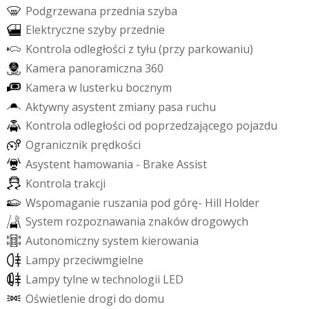
P
o
d
g
r
z
e
w
a
n
a
p
r
z
e
d
n
i
a
s
z
y
b
a
E
l
e
k
t
r
y
c
z
n
e
s
z
y
b
y
p
r
z
e
d
n
i
e
K
o
n
t
r
o
l
a
o
d
l
e
g
ł
o
ś
c
i
z
t
y
ł
u
(
p
r
z
y
p
a
r
k
o
w
a
n
i
u
)
K
a
m
e
r
a
p
a
n
o
r
a
m
i
c
z
n
a
3
6
0
K
a
m
e
r
a
w
l
u
s
t
e
r
k
u
b
o
c
z
n
y
m
A
k
t
y
w
n
y
a
s
y
s
t
e
n
t
z
m
i
a
n
y
p
a
s
a
r
u
c
h
u
K
o
n
t
r
o
l
a
o
d
l
e
g
ł
o
ś
c
i
o
d
p
o
p
r
z
e
d
z
a
j
ą
c
e
g
o
p
o
j
a
z
d
u
O
g
r
a
n
i
c
z
n
i
k
p
r
ę
d
k
o
ś
c
i
A
s
y
s
t
e
n
t
h
a
m
o
w
a
n
i
a
-
B
r
a
k
e
A
s
s
i
s
t
K
o
n
t
r
o
l
a
t
r
a
k
c
j
i
W
s
p
o
m
a
g
a
n
i
e
r
u
s
z
a
n
i
a
p
o
d
g
ó
r
ę
-
H
i
l
l
H
o
l
d
e
r
S
y
s
t
e
m
r
o
z
p
o
z
n
a
w
a
n
i
a
z
n
a
k
ó
w
d
r
o
g
o
w
y
c
h
A
u
t
o
n
o
m
i
c
z
n
y
s
y
s
t
e
m
k
i
e
r
o
w
a
n
i
a
L
a
m
p
y
p
r
z
e
c
i
w
m
g
i
e
l
n
e
L
a
m
p
y
t
y
l
n
e
w
t
e
c
h
n
o
l
o
g
i
i
L
E
D
O
ś
w
i
e
t
l
e
n
i
e
d
r
o
g
i
d
o
d
o
m
u