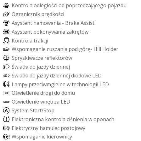
K
o
n
t
r
o
l
a
o
d
l
e
g
ł
o
ś
c
i
o
d
p
o
p
r
z
e
d
z
a
j
ą
c
e
g
o
p
o
j
a
z
d
u
O
g
r
a
n
i
c
z
n
i
k
p
r
ę
d
k
o
ś
c
i
A
s
y
s
t
e
n
t
h
a
m
o
w
a
n
i
a
-
B
r
a
k
e
A
s
s
i
s
t
A
s
y
s
t
e
n
t
p
o
k
o
n
y
w
a
n
i
a
z
a
k
r
ę
t
ó
w
K
o
n
t
r
o
l
a
t
r
a
k
c
j
i
W
s
p
o
m
a
g
a
n
i
e
r
u
s
z
a
n
i
a
p
o
d
g
ó
r
ę
-
H
i
l
l
H
o
l
d
e
r
S
p
r
y
s
k
i
w
a
c
z
e
r
e
f
e
k
t
o
r
ó
w
Ś
w
i
a
t
ł
a
d
o
j
a
z
d
y
d
z
i
e
n
n
e
j
Ś
w
i
a
t
ł
a
d
o
j
a
z
d
y
d
z
i
e
n
n
e
j
d
i
o
d
o
w
e
L
E
D
L
a
m
p
y
p
r
z
e
c
i
w
m
g
i
e
l
n
e
w
t
e
c
h
n
o
l
o
g
i
i
L
E
D
O
ś
w
i
e
t
l
e
n
i
e
d
r
o
g
i
d
o
d
o
m
u
O
ś
w
i
e
t
l
e
n
i
e
w
n
ę
t
r
z
a
L
E
D
S
y
s
t
e
m
S
t
a
r
t
/
S
t
o
p
E
l
e
k
t
r
o
n
i
c
z
n
a
k
o
n
t
r
o
l
a
c
i
ś
n
i
e
n
i
a
w
o
p
o
n
a
c
h
E
l
e
k
t
r
y
c
z
n
y
h
a
m
u
l
e
c
p
o
s
t
o
j
o
w
y
W
s
p
o
m
a
g
a
n
i
e
k
i
e
r
o
w
n
i
c
y