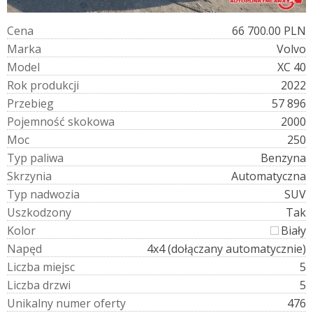
C
e
n
a
66 700.00 PLN
M
a
r
k
a
Volvo
M
o
d
e
l
XC 40
R
o
k
p
r
o
d
u
k
c
j
i
2022
P
r
z
e
b
i
e
g
57 896
P
o
j
e
m
n
o
ś
ć
s
k
o
k
o
w
a
2000
M
o
c
250
T
y
p
p
a
l
i
w
a
Benzyna
S
k
r
z
y
n
i
a
Automatyczna
T
y
p
n
a
d
w
o
z
i
a
SUV
U
s
z
k
o
d
z
o
n
y
Tak
K
o
l
o
r
Biały
N
a
p
ę
d
4x4 (dołączany automatycznie)
L
i
c
z
b
a
m
i
e
j
s
c
5
L
i
c
z
b
a
d
r
z
w
i
5
U
n
i
k
a
l
n
y
n
u
m
e
r
o
f
e
r
t
y
476