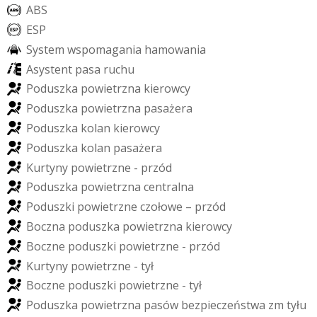
A
B
S
E
S
P
S
y
s
t
e
m
w
s
p
o
m
a
g
a
n
i
a
h
a
m
o
w
a
n
i
a
A
s
y
s
t
e
n
t
p
a
s
a
r
u
c
h
u
P
o
d
u
s
z
k
a
p
o
w
i
e
t
r
z
n
a
k
i
e
r
o
w
c
y
P
o
d
u
s
z
k
a
p
o
w
i
e
t
r
z
n
a
p
a
s
a
ż
e
r
a
P
o
d
u
s
z
k
a
k
o
l
a
n
k
i
e
r
o
w
c
y
P
o
d
u
s
z
k
a
k
o
l
a
n
p
a
s
a
ż
e
r
a
K
u
r
t
y
n
y
p
o
w
i
e
t
r
z
n
e
-
p
r
z
ó
d
P
o
d
u
s
z
k
a
p
o
w
i
e
t
r
z
n
a
c
e
n
t
r
a
l
n
a
P
o
d
u
s
z
k
i
p
o
w
i
e
t
r
z
n
e
c
z
o
ł
o
w
e
–
p
r
z
ó
d
B
o
c
z
n
a
p
o
d
u
s
z
k
a
p
o
w
i
e
t
r
z
n
a
k
i
e
r
o
w
c
y
B
o
c
z
n
e
p
o
d
u
s
z
k
i
p
o
w
i
e
t
r
z
n
e
-
p
r
z
ó
d
K
u
r
t
y
n
y
p
o
w
i
e
t
r
z
n
e
-
t
y
ł
B
o
c
z
n
e
p
o
d
u
s
z
k
i
p
o
w
i
e
t
r
z
n
e
-
t
y
ł
P
o
d
u
s
z
k
a
p
o
w
i
e
t
r
z
n
a
p
a
s
ó
w
b
e
z
p
i
e
c
z
e
ń
s
t
w
a
z
m
t
y
ł
u