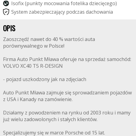
I
s
o
f
i
x
(
p
u
n
k
t
y
m
o
c
o
w
a
n
i
a
f
o
t
e
l
i
k
a
d
z
i
e
c
i
ę
c
e
g
o
)
S
y
s
t
e
m
z
a
b
e
z
p
i
e
c
z
a
j
ą
c
y
p
o
d
c
z
a
s
d
a
c
h
o
w
a
n
i
a
OPIS
Zaoszczędź nawet do 40 % wartości auta
porównywalnego w Polsce!
Firma Auto Punkt Mława oferuje na sprzedaż samochód:
VOLVO XC40 T5 R-DESIGN
- pojazd uszkodzony jak na zdjęciach
Auto Punkt Mława zajmuje się sprowadzaniem pojazdów
z USA i Kanady na zamówienie.
Działamy z powodzeniem na rynku od 2003 roku i mamy
już wielu zadowolonych i stałych klientów.
Specjalizujemy się w marce Porsche od 15 lat.