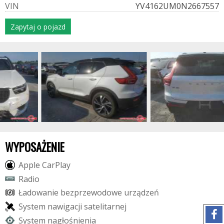
V
I
N
YV4162UM0N2667557
Zapytaj o pojazd
WYPOSAŻENIE
A
p
p
l
e
C
a
r
P
l
a
y
R
a
d
i
o
Ł
a
d
o
w
a
n
i
e
b
e
z
p
r
z
e
w
o
d
o
w
e
u
r
z
ą
d
z
e
ń
S
y
s
t
e
m
n
a
w
i
g
a
c
j
i
s
a
t
e
l
i
t
a
r
n
e
j
S
y
s
t
e
m
n
a
g
ł
o
ś
n
i
e
n
i
a