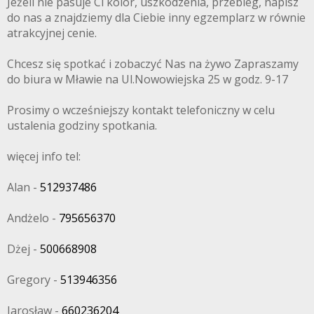
Jeżeli nie pasuje Ci kolor, uszkodzenia, przebieg, napisz
do nas a znajdziemy dla Ciebie inny egzemplarz w równie
atrakcyjnej cenie.
Chcesz się spotkać i zobaczyć Nas na żywo Zapraszamy
do biura w Mławie na Ul.Nowowiejska 25 w godz. 9-17
Prosimy o wcześniejszy kontakt telefoniczny w celu
ustalenia godziny spotkania.
więcej info tel:
Alan -
512937486
Andżelo -
795656370
Dżej -
500668908
Gregory -
513946356
Jarosław -
660236204