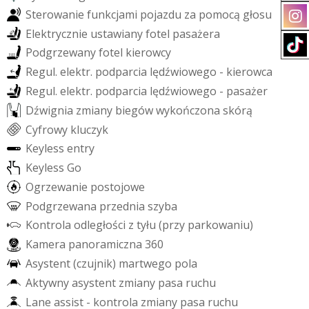
S
t
e
r
o
w
a
n
i
e
f
u
n
k
c
j
a
m
i
p
o
j
a
z
d
u
z
a
p
o
m
o
c
ą
g
ł
o
s
u
E
l
e
k
t
r
y
c
z
n
i
e
u
s
t
a
w
i
a
n
y
f
o
t
e
l
p
a
s
a
ż
e
r
a
P
o
d
g
r
z
e
w
a
n
y
f
o
t
e
l
k
i
e
r
o
w
c
y
R
e
g
u
l
.
e
l
e
k
t
r
.
p
o
d
p
a
r
c
i
a
l
ę
d
ź
w
i
o
w
e
g
o
-
k
i
e
r
o
w
c
a
R
e
g
u
l
.
e
l
e
k
t
r
.
p
o
d
p
a
r
c
i
a
l
ę
d
ź
w
i
o
w
e
g
o
-
p
a
s
a
ż
e
r
D
ź
w
i
g
n
i
a
z
m
i
a
n
y
b
i
e
g
ó
w
w
y
k
o
ń
c
z
o
n
a
s
k
ó
r
ą
C
y
f
r
o
w
y
k
l
u
c
z
y
k
K
e
y
l
e
s
s
e
n
t
r
y
K
e
y
l
e
s
s
G
o
O
g
r
z
e
w
a
n
i
e
p
o
s
t
o
j
o
w
e
P
o
d
g
r
z
e
w
a
n
a
p
r
z
e
d
n
i
a
s
z
y
b
a
K
o
n
t
r
o
l
a
o
d
l
e
g
ł
o
ś
c
i
z
t
y
ł
u
(
p
r
z
y
p
a
r
k
o
w
a
n
i
u
)
K
a
m
e
r
a
p
a
n
o
r
a
m
i
c
z
n
a
3
6
0
A
s
y
s
t
e
n
t
(
c
z
u
j
n
i
k
)
m
a
r
t
w
e
g
o
p
o
l
a
A
k
t
y
w
n
y
a
s
y
s
t
e
n
t
z
m
i
a
n
y
p
a
s
a
r
u
c
h
u
L
a
n
e
a
s
s
i
s
t
-
k
o
n
t
r
o
l
a
z
m
i
a
n
y
p
a
s
a
r
u
c
h
u