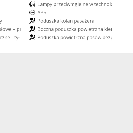
L
a
m
p
y
p
r
z
e
c
i
w
m
g
i
e
l
n
e
w
t
e
c
h
n
o
l
o
g
i
i
L
E
D
A
B
S
y
P
o
d
u
s
z
k
a
k
o
l
a
n
p
a
s
a
ż
e
r
a
o
ł
o
w
e
–
p
r
z
ó
d
B
o
c
z
n
a
p
o
d
u
s
z
k
a
p
o
w
i
e
t
r
z
n
a
k
i
e
r
o
w
c
y
r
z
n
e
-
t
y
ł
P
o
d
u
s
z
k
a
p
o
w
i
e
t
r
z
n
a
p
a
s
ó
w
b
e
z
p
i
e
c
z
e
ń
s
t