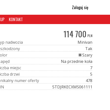
Zaloguj się
KUP
KONTAKT
114 700
PLN
y
p
n
a
d
w
o
z
i
a
Minivan
U
s
z
k
o
d
z
o
n
y
Tak
o
l
o
r
Szary
N
a
p
ę
d
Na przednie koła
i
c
z
b
a
m
i
e
j
s
c
7
i
c
z
b
a
d
r
z
w
i
5
U
n
i
k
a
l
n
y
n
u
m
e
r
o
f
e
r
t
y
478
I
N
5TDJRKECXMS061111