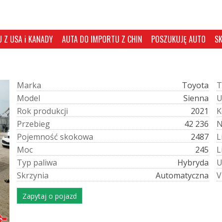
 Z USA i KANADY
AUTA DO IMPORTU Z CHIN
POSZUKUJĘ AUTO
S
M
a
r
k
a
Toyota
T
M
o
d
e
l
Sienna
R
o
k
p
r
o
d
u
k
c
j
i
2021
K
P
r
z
e
b
i
e
g
42 236
P
o
j
e
m
n
o
ś
ć
s
k
o
k
o
w
a
2487
L
M
o
c
245
L
T
y
p
p
a
l
i
w
a
Hybryda
S
k
r
z
y
n
i
a
Automatyczna
V
Zapytaj o pojazd