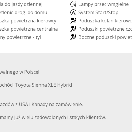
ł
a
d
o
j
a
z
d
y
d
z
i
e
n
n
e
j
L
a
m
p
y
p
r
z
e
c
i
w
m
g
i
e
l
n
e
e
t
l
e
n
i
e
d
r
o
g
i
d
o
d
o
m
u
S
y
s
t
e
m
S
t
a
r
t
/
S
t
o
p
s
z
k
a
p
o
w
i
e
t
r
z
n
a
k
i
e
r
o
w
c
y
P
o
d
u
s
z
k
a
k
o
l
a
n
k
i
e
r
o
w
c
s
z
k
a
p
o
w
i
e
t
r
z
n
a
c
e
n
t
r
a
l
n
a
P
o
d
u
s
z
k
i
p
o
w
i
e
t
r
z
n
e
c
z
n
y
p
o
w
i
e
t
r
z
n
e
-
t
y
ł
B
o
c
z
n
e
p
o
d
u
s
z
k
i
p
o
w
i
e
t
walnego w Polsce!
ochód: Toyota Sienna XLE Hybrid
azdów z USA i Kanady na zamówienie.
amy już wielu zadowolonych i stałych klientów.