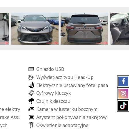
G
n
i
a
z
d
o
U
S
B
W
y
ś
w
i
e
t
l
a
c
z
t
y
p
u
H
e
a
d
-
U
p
E
l
e
k
t
r
y
c
z
n
i
e
u
s
t
a
w
i
a
n
y
f
o
t
e
l
p
a
s
a
ż
e
r
a
C
y
f
r
o
w
y
k
l
u
c
z
y
k
C
z
u
j
n
i
k
d
e
s
z
c
z
u
n
e
e
l
e
k
t
r
y
c
z
n
i
e
K
a
m
e
r
a
w
l
u
s
t
e
r
k
u
b
o
c
z
n
y
m
r
a
k
e
A
s
s
i
s
t
A
s
y
s
t
e
n
t
p
o
k
o
n
y
w
a
n
i
a
z
a
k
r
ę
t
ó
w
w
y
c
h
O
ś
w
i
e
t
l
e
n
i
e
a
d
a
p
t
a
c
y
j
n
e