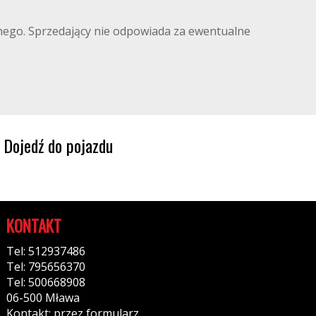
ilnego. Sprzedający nie odpowiada za ewentualne
Dojedź do pojazdu
KONTAKT
Tel: 512937486
Tel: 795656370
Tel: 500668908
06-500 Mława
Kontakt: przez formularz