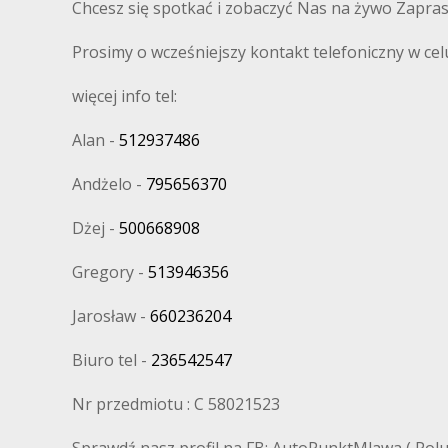
Chcesz się spotkać i zobaczyć Nas na żywo Zapra
Prosimy o wcześniejszy kontakt telefoniczny w cel
więcej info tel:
Alan -
512937486
Andżelo -
795656370
Dżej -
500668908
Gregory -
513946356
Jarosław -
660236204
Biuro tel -
236542547
Nr przedmiotu : C 58021523
Sprawdź nasz profil na FB: AutoPunktMlawa ( Polub