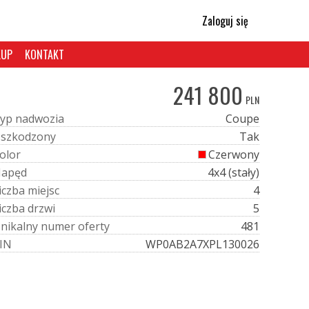
Zaloguj się
KUP
KONTAKT
241 800
PLN
y
p
n
a
d
w
o
z
i
a
Coupe
U
s
z
k
o
d
z
o
n
y
Tak
o
l
o
r
Czerwony
N
a
p
ę
d
4x4 (stały)
i
c
z
b
a
m
i
e
j
s
c
4
i
c
z
b
a
d
r
z
w
i
5
U
n
i
k
a
l
n
y
n
u
m
e
r
o
f
e
r
t
y
481
I
N
WP0AB2A7XPL130026