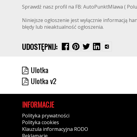
Sprawdź nasz profil na FB: AutoPunktMlawa ( Polub
Niniejsze ogłoszenie jest wyłącznie informacją ha
błędy lub nieaktualność ogłoszenia.
UDOSTĘPNIJ:
Ulotka
Ulotka v2
INFORMACJE
Polityka prywatności
Polityka cookies
Klauzula informacyjna RODO
Reklamacje