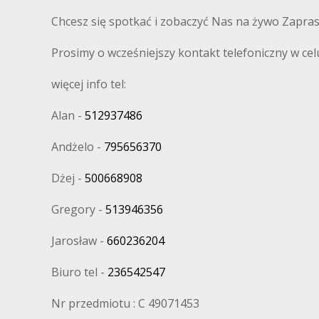
Chcesz się spotkać i zobaczyć Nas na żywo Zapra
Prosimy o wcześniejszy kontakt telefoniczny w cel
więcej info tel:
Alan -
512937486
Andżelo -
795656370
Dżej -
500668908
Gregory -
513946356
Jarosław -
660236204
Biuro tel -
236542547
Nr przedmiotu : C 49071453