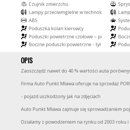
C
z
u
j
n
i
k
z
m
i
e
r
z
c
h
u
S
p
r
y
L
a
m
p
y
p
r
z
e
c
i
w
m
g
i
e
l
n
e
w
t
e
c
h
n
o
l
o
g
i
i
L
E
D
L
a
m
A
B
S
S
y
s
t
e
P
o
d
u
s
z
k
a
k
o
l
a
n
k
i
e
r
o
w
c
y
P
o
d
u
P
o
d
u
s
z
k
i
p
o
w
i
e
t
r
z
n
e
c
z
o
ł
o
w
e
–
p
r
z
ó
d
B
o
c
z
B
o
c
z
n
e
p
o
d
u
s
z
k
i
p
o
w
i
e
t
r
z
n
e
-
t
y
ł
P
o
d
u
OPIS
Zaoszczędź nawet do 40 % wartości auta porówny
Firma Auto Punkt Mława oferuje na sprzedaż P
- pojazd uszkodzony jak na zdjęciach
Auto Punkt Mława zajmuje się sprowadzaniem poj
Działamy z powodzeniem na rynku od 2003 roku i m