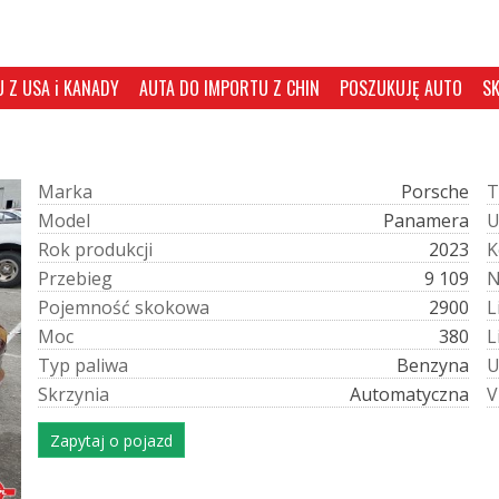
 Z USA i KANADY
AUTA DO IMPORTU Z CHIN
POSZUKUJĘ AUTO
S
M
a
r
k
a
Porsche
T
M
o
d
e
l
Panamera
R
o
k
p
r
o
d
u
k
c
j
i
2023
K
P
r
z
e
b
i
e
g
9 109
P
o
j
e
m
n
o
ś
ć
s
k
o
k
o
w
a
2900
L
M
o
c
380
L
T
y
p
p
a
l
i
w
a
Benzyna
S
k
r
z
y
n
i
a
Automatyczna
V
Zapytaj o pojazd