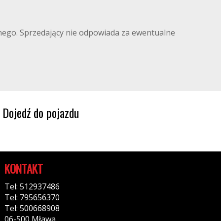
ilnego. Sprzedający nie odpowiada za ewentualne
Dojedź do pojazdu
KONTAKT
Tel: 512937486
Tel: 795656370
Tel: 500668908
06-500 Mława