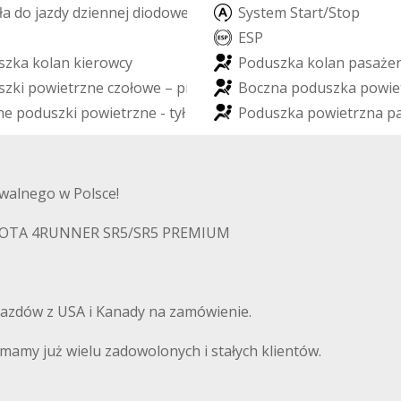
ł
a
d
o
j
a
z
d
y
d
z
i
e
n
n
e
j
d
i
o
d
o
w
e
L
E
D
S
y
s
t
e
m
S
t
a
r
t
/
S
t
o
p
E
S
P
s
z
k
a
k
o
l
a
n
k
i
e
r
o
w
c
y
P
o
d
u
s
z
k
a
k
o
l
a
n
p
a
s
a
ż
e
s
z
k
i
p
o
w
i
e
t
r
z
n
e
c
z
o
ł
o
w
e
–
p
r
z
ó
d
B
o
c
z
n
a
p
o
d
u
s
z
k
a
p
o
w
i
e
n
e
p
o
d
u
s
z
k
i
p
o
w
i
e
t
r
z
n
e
-
t
y
ł
P
o
d
u
s
z
k
a
p
o
w
i
e
t
r
z
n
a
p
walnego w Polsce!
TOYOTA 4RUNNER SR5/SR5 PREMIUM
azdów z USA i Kanady na zamówienie.
amy już wielu zadowolonych i stałych klientów.