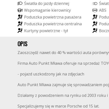
Ś
w
i
a
t
ł
a
d
o
j
a
z
d
y
d
z
i
e
n
n
e
j
Ś
w
i
a
t
W
s
p
o
m
a
g
a
n
i
e
k
i
e
r
o
w
n
i
c
y
A
B
S
P
o
d
u
s
z
k
a
p
o
w
i
e
t
r
z
n
a
p
a
s
a
ż
e
r
a
P
o
d
u
P
o
d
u
s
z
k
a
p
o
w
i
e
t
r
z
n
a
c
e
n
t
r
a
l
n
a
P
o
d
u
K
u
r
t
y
n
y
p
o
w
i
e
t
r
z
n
e
-
t
y
ł
B
o
c
z
OPIS
Zaoszczędź nawet do 40 % wartości auta porówny
Firma Auto Punkt Mława oferuje na sprzedaż 
- pojazd uszkodzony jak na zdjęciach
Auto Punkt Mława zajmuje się sprowadzaniem poj
Działamy z powodzeniem na rynku od 2003 roku i m
Specjalizujemy się w marce Porsche od 15 lat.