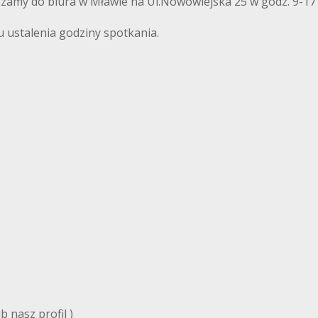
szamy do biura w Mławie na Ul.Nowowiejska 25 w godz. 9-17
u ustalenia godziny spotkania.
 nasz profil )