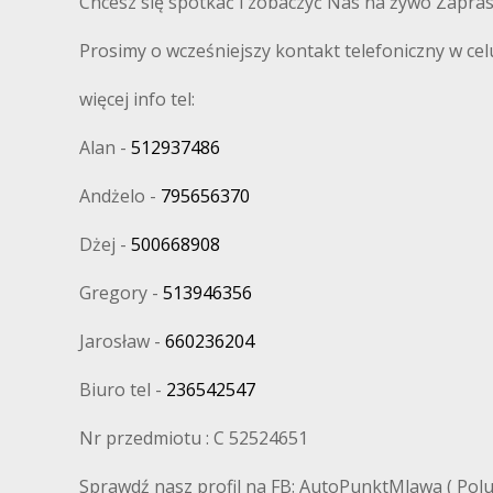
Chcesz się spotkać i zobaczyć Nas na żywo Zapra
Prosimy o wcześniejszy kontakt telefoniczny w cel
więcej info tel:
Alan -
512937486
Andżelo -
795656370
Dżej -
500668908
Gregory -
513946356
Jarosław -
660236204
Biuro tel -
236542547
Nr przedmiotu : C 52524651
Sprawdź nasz profil na FB: AutoPunktMlawa ( Polub