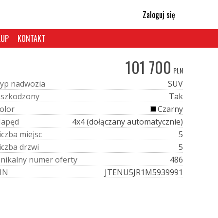
Zaloguj się
KUP
KONTAKT
101 700
PLN
y
p
n
a
d
w
o
z
i
a
SUV
U
s
z
k
o
d
z
o
n
y
Tak
o
l
o
r
Czarny
N
a
p
ę
d
4x4 (dołączany automatycznie)
i
c
z
b
a
m
i
e
j
s
c
5
i
c
z
b
a
d
r
z
w
i
5
U
n
i
k
a
l
n
y
n
u
m
e
r
o
f
e
r
t
y
486
I
N
JTENU5JR1M5939991