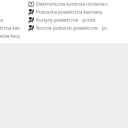
E
l
e
k
t
r
o
n
i
c
z
n
a
k
o
n
t
r
o
l
a
c
i
ś
n
i
e
n
i
a
w
o
p
o
n
a
c
P
o
d
u
s
z
k
a
p
o
w
i
e
t
r
z
n
a
k
i
e
r
o
w
c
y
r
a
K
u
r
t
y
n
y
p
o
w
i
e
t
r
z
n
e
-
p
r
z
ó
d
t
r
z
n
a
k
i
e
r
o
w
c
y
B
o
c
z
n
e
p
o
d
u
s
z
k
i
p
o
w
i
e
t
r
z
n
e
-
p
r
z
ó
d
a
s
ó
w
b
e
z
p
i
e
c
z
e
ń
s
t
w
a
z
m
t
y
ł
u