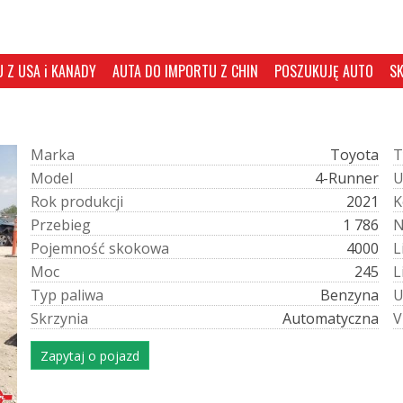
 Z USA i KANADY
AUTA DO IMPORTU Z CHIN
POSZUKUJĘ AUTO
S
M
a
r
k
a
Toyota
T
M
o
d
e
l
4-Runner
R
o
k
p
r
o
d
u
k
c
j
i
2021
K
P
r
z
e
b
i
e
g
1 786
P
o
j
e
m
n
o
ś
ć
s
k
o
k
o
w
a
4000
L
M
o
c
245
L
T
y
p
p
a
l
i
w
a
Benzyna
S
k
r
z
y
n
i
a
Automatyczna
V
Zapytaj o pojazd