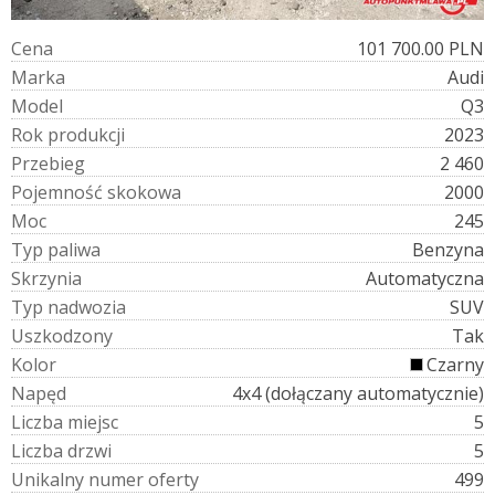
C
e
n
a
101 700.00 PLN
M
a
r
k
a
Audi
M
o
d
e
l
Q3
R
o
k
p
r
o
d
u
k
c
j
i
2023
P
r
z
e
b
i
e
g
2 460
P
o
j
e
m
n
o
ś
ć
s
k
o
k
o
w
a
2000
M
o
c
245
T
y
p
p
a
l
i
w
a
Benzyna
S
k
r
z
y
n
i
a
Automatyczna
T
y
p
n
a
d
w
o
z
i
a
SUV
U
s
z
k
o
d
z
o
n
y
Tak
K
o
l
o
r
Czarny
N
a
p
ę
d
4x4 (dołączany automatycznie)
L
i
c
z
b
a
m
i
e
j
s
c
5
L
i
c
z
b
a
d
r
z
w
i
5
U
n
i
k
a
l
n
y
n
u
m
e
r
o
f
e
r
t
y
499