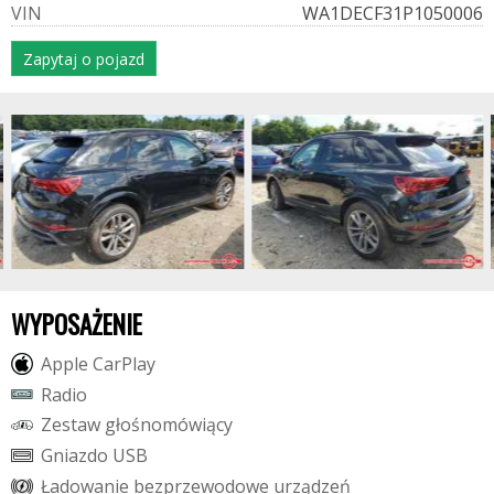
V
I
N
WA1DECF31P1050006
Zapytaj o pojazd
WYPOSAŻENIE
A
p
p
l
e
C
a
r
P
l
a
y
R
a
d
i
o
Z
e
s
t
a
w
g
ł
o
ś
n
o
m
ó
w
i
ą
c
y
G
n
i
a
z
d
o
U
S
B
Ł
a
d
o
w
a
n
i
e
b
e
z
p
r
z
e
w
o
d
o
w
e
u
r
z
ą
d
z
e
ń