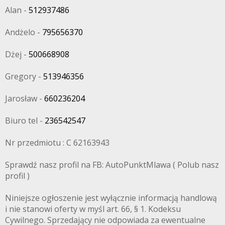
Alan -
512937486
Andżelo -
795656370
Dżej -
500668908
Gregory -
513946356
Jarosław -
660236204
Biuro tel -
236542547
Nr przedmiotu : C 62163943
Sprawdź nasz profil na FB: AutoPunktMlawa ( Polub nasz
profil )
Niniejsze ogłoszenie jest wyłącznie informacją handlową
i nie stanowi oferty w myśl art. 66, § 1. Kodeksu
Cywilnego. Sprzedający nie odpowiada za ewentualne