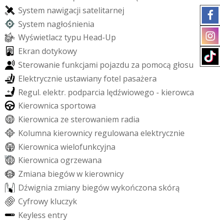
S
y
s
t
e
m
n
a
w
i
g
a
c
j
i
s
a
t
e
l
i
t
a
r
n
e
j
S
y
s
t
e
m
n
a
g
ł
o
ś
n
i
e
n
i
a
W
y
ś
w
i
e
t
l
a
c
z
t
y
p
u
H
e
a
d
-
U
p
E
k
r
a
n
d
o
t
y
k
o
w
y
S
t
e
r
o
w
a
n
i
e
f
u
n
k
c
j
a
m
i
p
o
j
a
z
d
u
z
a
p
o
m
o
c
ą
g
ł
o
s
u
E
l
e
k
t
r
y
c
z
n
i
e
u
s
t
a
w
i
a
n
y
f
o
t
e
l
p
a
s
a
ż
e
r
a
R
e
g
u
l
.
e
l
e
k
t
r
.
p
o
d
p
a
r
c
i
a
l
ę
d
ź
w
i
o
w
e
g
o
-
k
i
e
r
o
w
c
a
K
i
e
r
o
w
n
i
c
a
s
p
o
r
t
o
w
a
K
i
e
r
o
w
n
i
c
a
z
e
s
t
e
r
o
w
a
n
i
e
m
r
a
d
i
a
K
o
l
u
m
n
a
k
i
e
r
o
w
n
i
c
y
r
e
g
u
l
o
w
a
n
a
e
l
e
k
t
r
y
c
z
n
i
e
K
i
e
r
o
w
n
i
c
a
w
i
e
l
o
f
u
n
k
c
y
j
n
a
K
i
e
r
o
w
n
i
c
a
o
g
r
z
e
w
a
n
a
Z
m
i
a
n
a
b
i
e
g
ó
w
w
k
i
e
r
o
w
n
i
c
y
D
ź
w
i
g
n
i
a
z
m
i
a
n
y
b
i
e
g
ó
w
w
y
k
o
ń
c
z
o
n
a
s
k
ó
r
ą
C
y
f
r
o
w
y
k
l
u
c
z
y
k
K
e
y
l
e
s
s
e
n
t
r
y