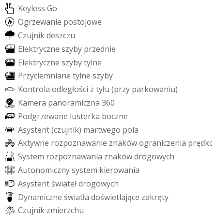
K
e
y
l
e
s
s
G
o
O
g
r
z
e
w
a
n
i
e
p
o
s
t
o
j
o
w
e
C
z
u
j
n
i
k
d
e
s
z
c
z
u
E
l
e
k
t
r
y
c
z
n
e
s
z
y
b
y
p
r
z
e
d
n
i
e
E
l
e
k
t
r
y
c
z
n
e
s
z
y
b
y
t
y
l
n
e
P
r
z
y
c
i
e
m
n
i
a
n
e
t
y
l
n
e
s
z
y
b
y
K
o
n
t
r
o
l
a
o
d
l
e
g
ł
o
ś
c
i
z
t
y
ł
u
(
p
r
z
y
p
a
r
k
o
w
a
n
i
u
)
K
a
m
e
r
a
p
a
n
o
r
a
m
i
c
z
n
a
3
6
0
P
o
d
g
r
z
e
w
a
n
e
l
u
s
t
e
r
k
a
b
o
c
z
n
e
A
s
y
s
t
e
n
t
(
c
z
u
j
n
i
k
)
m
a
r
t
w
e
g
o
p
o
l
a
A
k
t
y
w
n
e
r
o
z
p
o
z
n
a
w
a
n
i
e
z
n
a
k
ó
w
o
g
r
a
n
i
c
z
e
n
i
a
p
r
ę
d
k
o
S
y
s
t
e
m
r
o
z
p
o
z
n
a
w
a
n
i
a
z
n
a
k
ó
w
d
r
o
g
o
w
y
c
h
A
u
t
o
n
o
m
i
c
z
n
y
s
y
s
t
e
m
k
i
e
r
o
w
a
n
i
a
A
s
y
s
t
e
n
t
ś
w
i
a
t
e
ł
d
r
o
g
o
w
y
c
h
D
y
n
a
m
i
c
z
n
e
ś
w
i
a
t
ł
a
d
o
ś
w
i
e
t
l
a
j
ą
c
e
z
a
k
r
ę
t
y
C
z
u
j
n
i
k
z
m
i
e
r
z
c
h
u