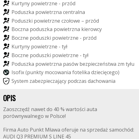
K
u
r
t
y
n
y
p
o
w
i
e
t
r
z
n
e
-
p
r
z
ó
d
P
o
d
u
s
z
k
a
p
o
w
i
e
t
r
z
n
a
c
e
n
t
r
a
l
n
a
P
o
d
u
s
z
k
i
p
o
w
i
e
t
r
z
n
e
c
z
o
ł
o
w
e
–
p
r
z
ó
d
B
o
c
z
n
a
p
o
d
u
s
z
k
a
p
o
w
i
e
t
r
z
n
a
k
i
e
r
o
w
c
y
B
o
c
z
n
e
p
o
d
u
s
z
k
i
p
o
w
i
e
t
r
z
n
e
-
p
r
z
ó
d
K
u
r
t
y
n
y
p
o
w
i
e
t
r
z
n
e
-
t
y
ł
B
o
c
z
n
e
p
o
d
u
s
z
k
i
p
o
w
i
e
t
r
z
n
e
-
t
y
ł
P
o
d
u
s
z
k
a
p
o
w
i
e
t
r
z
n
a
p
a
s
ó
w
b
e
z
p
i
e
c
z
e
ń
s
t
w
a
z
m
t
y
ł
u
I
s
o
f
i
x
(
p
u
n
k
t
y
m
o
c
o
w
a
n
i
a
f
o
t
e
l
i
k
a
d
z
i
e
c
i
ę
c
e
g
o
)
S
y
s
t
e
m
z
a
b
e
z
p
i
e
c
z
a
j
ą
c
y
p
o
d
c
z
a
s
d
a
c
h
o
w
a
n
i
a
OPIS
Zaoszczędź nawet do 40 % wartości auta
porównywalnego w Polsce!
Firma Auto Punkt Mława oferuje na sprzedaż samochód:
AUDI Q3 PREMIUM S LINE 45