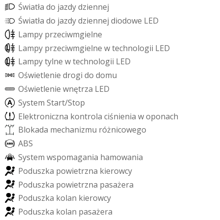
Ś
w
i
a
t
ł
a
d
o
j
a
z
d
y
d
z
i
e
n
n
e
j
Ś
w
i
a
t
ł
a
d
o
j
a
z
d
y
d
z
i
e
n
n
e
j
d
i
o
d
o
w
e
L
E
D
L
a
m
p
y
p
r
z
e
c
i
w
m
g
i
e
l
n
e
L
a
m
p
y
p
r
z
e
c
i
w
m
g
i
e
l
n
e
w
t
e
c
h
n
o
l
o
g
i
i
L
E
D
L
a
m
p
y
t
y
l
n
e
w
t
e
c
h
n
o
l
o
g
i
i
L
E
D
O
ś
w
i
e
t
l
e
n
i
e
d
r
o
g
i
d
o
d
o
m
u
O
ś
w
i
e
t
l
e
n
i
e
w
n
ę
t
r
z
a
L
E
D
S
y
s
t
e
m
S
t
a
r
t
/
S
t
o
p
E
l
e
k
t
r
o
n
i
c
z
n
a
k
o
n
t
r
o
l
a
c
i
ś
n
i
e
n
i
a
w
o
p
o
n
a
c
h
B
l
o
k
a
d
a
m
e
c
h
a
n
i
z
m
u
r
ó
ż
n
i
c
o
w
e
g
o
A
B
S
S
y
s
t
e
m
w
s
p
o
m
a
g
a
n
i
a
h
a
m
o
w
a
n
i
a
P
o
d
u
s
z
k
a
p
o
w
i
e
t
r
z
n
a
k
i
e
r
o
w
c
y
P
o
d
u
s
z
k
a
p
o
w
i
e
t
r
z
n
a
p
a
s
a
ż
e
r
a
P
o
d
u
s
z
k
a
k
o
l
a
n
k
i
e
r
o
w
c
y
P
o
d
u
s
z
k
a
k
o
l
a
n
p
a
s
a
ż
e
r
a