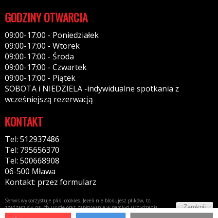
GODZINY OTWARCIA
09:00-17:00 - Poniedziałek
09:00-17:00 - Wtorek
09:00-17:00 - Środa
09:00-17:00 - Czwartek
09:00-17:00 - Piątek
SOBOTA i NIEDZIELA -indywidualne spotkania z
wcześniejszą rezerwacją
KONTAKT
Tel: 512937486
Tel: 795656370
Tel: 500668908
06-500 Mława
Kontakt: przez formularz
Serwis wykorzystuje pliki cookies. Jeżeli nie blokujesz plików, to
Zamknij
zgadzasz się na ich użycie oraz zapisywanie w pamięci urządzenia.
Więcej informacji w
polityce prywatności