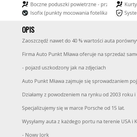
B
o
c
z
n
e
p
o
d
u
s
z
k
i
p
o
w
i
e
t
r
z
n
e
-
p
r
z
ó
d
K
u
r
t
y
I
s
o
f
i
x
(
p
u
n
k
t
y
m
o
c
o
w
a
n
i
a
f
o
t
e
l
i
k
a
d
z
i
e
c
i
ę
c
S
e
y
g
s
t
o
e
)
OPIS
Zaoszczędź nawet do 40 % wartości auta porówny
Firma Auto Punkt Mława oferuje na sprzedaż 
- pojazd uszkodzony jak na zdjęciach
Auto Punkt Mława zajmuje się sprowadzaniem poj
Działamy z powodzeniem na rynku od 2003 roku i m
Specjalizujemy się w marce Porsche od 15 lat.
Wysyłamy auta z każdego portu na terenie USA i 
- Nowy Jork