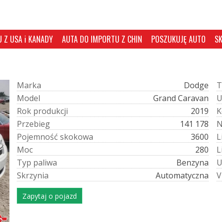
 Z USA i KANADY
AUTA DO IMPORTU Z CHIN
POSZUKUJĘ AUTO
S
M
a
r
k
a
Dodge
T
M
o
d
e
l
Grand Caravan
R
o
k
p
r
o
d
u
k
c
j
i
2019
K
P
r
z
e
b
i
e
g
141 178
P
o
j
e
m
n
o
ś
ć
s
k
o
k
o
w
a
3600
L
M
o
c
280
L
T
y
p
p
a
l
i
w
a
Benzyna
S
k
r
z
y
n
i
a
Automatyczna
V
Zapytaj o pojazd