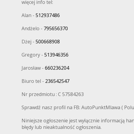
więcej info tel:
Alan -
512937486
Andżelo -
795656370
Dżej -
500668908
Gregory -
513946356
Jarosław -
660236204
Biuro tel -
236542547
Nr przedmiotu : C 57584263
Sprawdź nasz profil na FB: AutoPunktMlawa ( Polub
Niniejsze ogłoszenie jest wyłącznie informacją ha
błędy lub nieaktualność ogłoszenia.