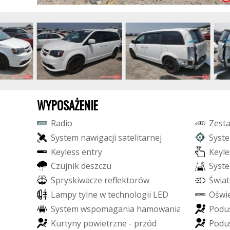
WYPOSAŻENIE
R
a
d
i
o
Z
e
s
t
S
y
s
t
e
m
n
a
w
i
g
a
c
j
i
s
a
t
e
l
i
t
a
r
n
e
j
S
y
s
t
e
K
e
y
l
e
s
s
e
n
t
r
y
K
e
y
l
e
C
z
u
j
n
i
k
d
e
s
z
c
z
u
S
y
s
t
e
S
p
r
y
s
k
i
w
a
c
z
e
r
e
f
e
k
t
o
r
ó
w
Ś
w
i
a
t
L
a
m
p
y
t
y
l
n
e
w
t
e
c
h
n
o
l
o
g
i
i
L
E
D
O
ś
w
i
S
y
s
t
e
m
w
s
p
o
m
a
g
a
n
i
a
h
a
m
o
w
a
n
i
a
P
o
d
u
K
u
r
t
y
n
y
p
o
w
i
e
t
r
z
n
e
-
p
r
z
ó
d
P
o
d
u