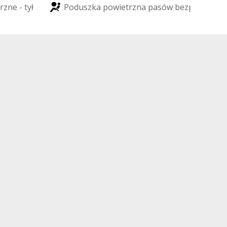
r
z
n
e
-
t
y
ł
P
o
d
u
s
z
k
a
p
o
w
i
e
t
r
z
n
a
p
a
s
ó
w
b
e
z
p
i
e
c
z
e
ń
s
t