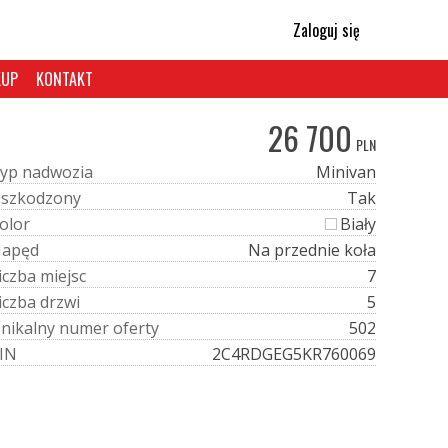
Zaloguj się
KUP
KONTAKT
26 700
PLN
y
p
n
a
d
w
o
z
i
a
Minivan
U
s
z
k
o
d
z
o
n
y
Tak
o
l
o
r
Biały
N
a
p
ę
d
Na przednie koła
i
c
z
b
a
m
i
e
j
s
c
7
i
c
z
b
a
d
r
z
w
i
5
U
n
i
k
a
l
n
y
n
u
m
e
r
o
f
e
r
t
y
502
I
N
2C4RDGEG5KR760069