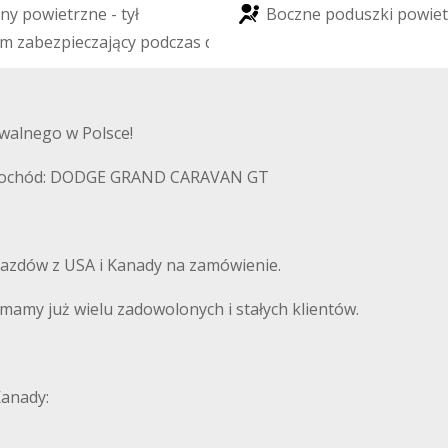
n
y
p
o
w
i
e
t
r
z
n
e
-
t
y
ł
B
o
c
z
n
e
p
o
d
u
s
z
k
i
p
o
w
i
e
t
m
z
a
b
e
z
p
i
e
c
z
a
j
ą
c
y
p
o
d
c
z
a
s
d
a
c
h
o
w
a
n
i
a
walnego w Polsce!
samochód: DODGE GRAND CARAVAN GT
azdów z USA i Kanady na zamówienie.
amy już wielu zadowolonych i stałych klientów.
Kanady: