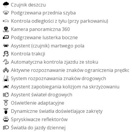
C
z
u
j
n
i
k
d
e
s
z
c
z
u
P
o
d
g
r
z
e
w
a
n
a
p
r
z
e
d
n
i
a
s
z
y
b
a
K
o
n
t
r
o
l
a
o
d
l
e
g
ł
o
ś
c
i
z
t
y
ł
u
(
p
r
z
y
p
a
r
k
o
w
a
n
i
u
)
K
a
m
e
r
a
p
a
n
o
r
a
m
i
c
z
n
a
3
6
0
P
o
d
g
r
z
e
w
a
n
e
l
u
s
t
e
r
k
a
b
o
c
z
n
e
A
s
y
s
t
e
n
t
(
c
z
u
j
n
i
k
)
m
a
r
t
w
e
g
o
p
o
l
a
K
o
n
t
r
o
l
a
t
r
a
k
c
j
i
A
u
t
o
m
a
t
y
c
z
n
a
k
o
n
t
r
o
l
a
z
j
a
z
d
u
z
e
s
t
o
k
u
A
k
t
y
w
n
e
r
o
z
p
o
z
n
a
w
a
n
i
e
z
n
a
k
ó
w
o
g
r
a
n
i
c
z
e
n
i
a
p
r
ę
d
k
o
S
y
s
t
e
m
r
o
z
p
o
z
n
a
w
a
n
i
a
z
n
a
k
ó
w
d
r
o
g
o
w
y
c
h
A
s
y
s
t
e
n
t
z
a
p
o
b
i
e
g
a
n
i
a
k
o
l
i
z
j
o
m
n
a
s
k
r
z
y
ż
o
w
a
n
i
u
A
s
y
s
t
e
n
t
ś
w
i
a
t
e
ł
d
r
o
g
o
w
y
c
h
O
ś
w
i
e
t
l
e
n
i
e
a
d
a
p
t
a
c
y
j
n
e
D
y
n
a
m
i
c
z
n
e
ś
w
i
a
t
ł
a
d
o
ś
w
i
e
t
l
a
j
ą
c
e
z
a
k
r
ę
t
y
S
p
r
y
s
k
i
w
a
c
z
e
r
e
f
e
k
t
o
r
ó
w
Ś
w
i
a
t
ł
a
d
o
j
a
z
d
y
d
z
i
e
n
n
e
j