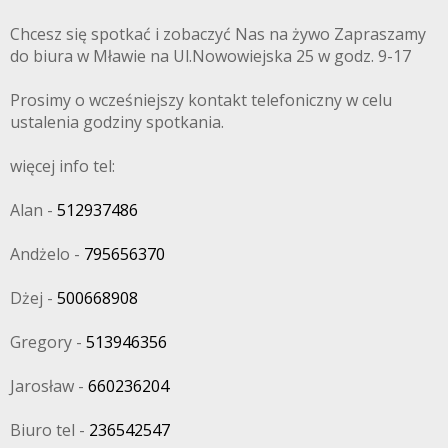
Chcesz się spotkać i zobaczyć Nas na żywo Zapraszamy
do biura w Mławie na Ul.Nowowiejska 25 w godz. 9-17
Prosimy o wcześniejszy kontakt telefoniczny w celu
ustalenia godziny spotkania.
więcej info tel:
Alan -
512937486
Andżelo -
795656370
Dżej -
500668908
Gregory -
513946356
Jarosław -
660236204
Biuro tel -
236542547