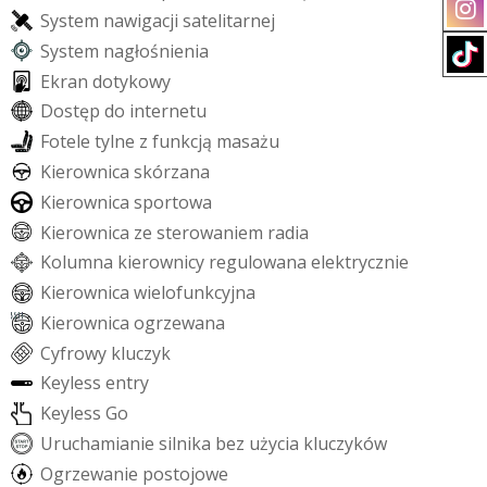
S
y
s
t
e
m
n
a
w
i
g
a
c
j
i
s
a
t
e
l
i
t
a
r
n
e
j
S
y
s
t
e
m
n
a
g
ł
o
ś
n
i
e
n
i
a
E
k
r
a
n
d
o
t
y
k
o
w
y
D
o
s
t
ę
p
d
o
i
n
t
e
r
n
e
t
u
F
o
t
e
l
e
t
y
l
n
e
z
f
u
n
k
c
j
ą
m
a
s
a
ż
u
K
i
e
r
o
w
n
i
c
a
s
k
ó
r
z
a
n
a
K
i
e
r
o
w
n
i
c
a
s
p
o
r
t
o
w
a
K
i
e
r
o
w
n
i
c
a
z
e
s
t
e
r
o
w
a
n
i
e
m
r
a
d
i
a
K
o
l
u
m
n
a
k
i
e
r
o
w
n
i
c
y
r
e
g
u
l
o
w
a
n
a
e
l
e
k
t
r
y
c
z
n
i
e
K
i
e
r
o
w
n
i
c
a
w
i
e
l
o
f
u
n
k
c
y
j
n
a
K
i
e
r
o
w
n
i
c
a
o
g
r
z
e
w
a
n
a
C
y
f
r
o
w
y
k
l
u
c
z
y
k
K
e
y
l
e
s
s
e
n
t
r
y
K
e
y
l
e
s
s
G
o
U
r
u
c
h
a
m
i
a
n
i
e
s
i
l
n
i
k
a
b
e
z
u
ż
y
c
i
a
k
l
u
c
z
y
k
ó
w
O
g
r
z
e
w
a
n
i
e
p
o
s
t
o
j
o
w
e