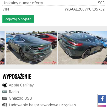
U
n
i
k
a
l
n
y
n
u
m
e
r
o
f
e
r
t
y
505
V
I
N
WBAAE2C07PCK95732
Zapytaj o pojazd
WYPOSAŻENIE
A
p
p
l
e
C
a
r
P
l
a
y
R
a
d
i
o
G
n
i
a
z
d
o
U
S
B
Ł
a
d
o
w
a
n
i
e
b
e
z
p
r
z
e
w
o
d
o
w
e
u
r
z
ą
d
z
e
ń