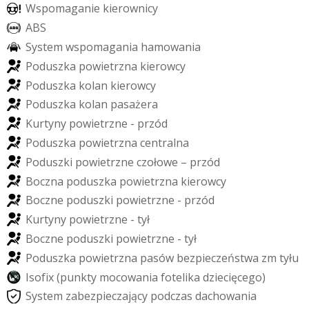
W
s
p
o
m
a
g
a
n
i
e
k
i
e
r
o
w
n
i
c
y
A
B
S
S
y
s
t
e
m
w
s
p
o
m
a
g
a
n
i
a
h
a
m
o
w
a
n
i
a
P
o
d
u
s
z
k
a
p
o
w
i
e
t
r
z
n
a
k
i
e
r
o
w
c
y
P
o
d
u
s
z
k
a
k
o
l
a
n
k
i
e
r
o
w
c
y
P
o
d
u
s
z
k
a
k
o
l
a
n
p
a
s
a
ż
e
r
a
K
u
r
t
y
n
y
p
o
w
i
e
t
r
z
n
e
-
p
r
z
ó
d
P
o
d
u
s
z
k
a
p
o
w
i
e
t
r
z
n
a
c
e
n
t
r
a
l
n
a
P
o
d
u
s
z
k
i
p
o
w
i
e
t
r
z
n
e
c
z
o
ł
o
w
e
–
p
r
z
ó
d
B
o
c
z
n
a
p
o
d
u
s
z
k
a
p
o
w
i
e
t
r
z
n
a
k
i
e
r
o
w
c
y
B
o
c
z
n
e
p
o
d
u
s
z
k
i
p
o
w
i
e
t
r
z
n
e
-
p
r
z
ó
d
K
u
r
t
y
n
y
p
o
w
i
e
t
r
z
n
e
-
t
y
ł
B
o
c
z
n
e
p
o
d
u
s
z
k
i
p
o
w
i
e
t
r
z
n
e
-
t
y
ł
P
o
d
u
s
z
k
a
p
o
w
i
e
t
r
z
n
a
p
a
s
ó
w
b
e
z
p
i
e
c
z
e
ń
s
t
w
a
z
m
t
y
ł
u
I
s
o
f
i
x
(
p
u
n
k
t
y
m
o
c
o
w
a
n
i
a
f
o
t
e
l
i
k
a
d
z
i
e
c
i
ę
c
e
g
o
)
S
y
s
t
e
m
z
a
b
e
z
p
i
e
c
z
a
j
ą
c
y
p
o
d
c
z
a
s
d
a
c
h
o
w
a
n
i
a