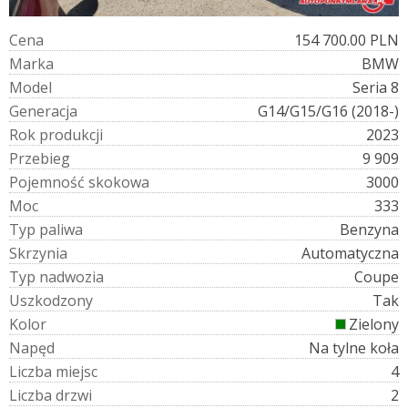
C
e
n
a
154 700.00 PLN
M
a
r
k
a
BMW
M
o
d
e
l
Seria 8
G
e
n
e
r
a
c
j
a
G14/G15/G16 (2018-)
R
o
k
p
r
o
d
u
k
c
j
i
2023
P
r
z
e
b
i
e
g
9 909
P
o
j
e
m
n
o
ś
ć
s
k
o
k
o
w
a
3000
M
o
c
333
T
y
p
p
a
l
i
w
a
Benzyna
S
k
r
z
y
n
i
a
Automatyczna
T
y
p
n
a
d
w
o
z
i
a
Coupe
U
s
z
k
o
d
z
o
n
y
Tak
K
o
l
o
r
Zielony
N
a
p
ę
d
Na tylne koła
L
i
c
z
b
a
m
i
e
j
s
c
4
L
i
c
z
b
a
d
r
z
w
i
2