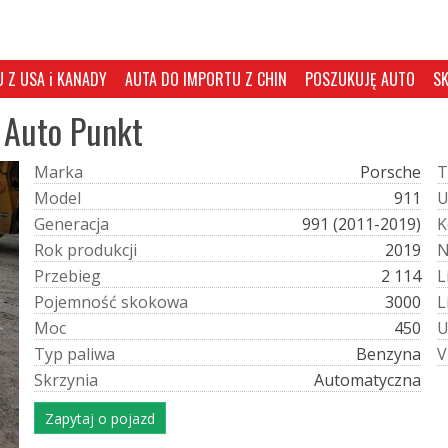
 Z USA i KANADY
AUTA DO IMPORTU Z CHIN
POSZUKUJĘ AUTO
S
 Auto Punkt
M
a
r
k
a
Porsche
T
M
o
d
e
l
911
G
e
n
e
r
a
c
j
a
991 (2011-2019)
K
R
o
k
p
r
o
d
u
k
c
j
i
2019
P
r
z
e
b
i
e
g
2 114
L
P
o
j
e
m
n
o
ś
ć
s
k
o
k
o
w
a
3000
L
M
o
c
450
T
y
p
p
a
l
i
w
a
Benzyna
V
S
k
r
z
y
n
i
a
Automatyczna
Zapytaj o pojazd