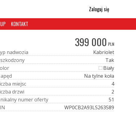
Zaloguj się
KUP
KONTAKT
399 000
PLN
y
p
n
a
d
w
o
z
i
a
Kabriolet
U
s
z
k
o
d
z
o
n
y
Tak
o
l
o
r
Biały
N
a
p
ę
d
Na tylne koła
i
c
z
b
a
m
i
e
j
s
c
4
i
c
z
b
a
d
r
z
w
i
2
U
n
i
k
a
l
n
y
n
u
m
e
r
o
f
e
r
t
y
51
I
N
WP0CB2A93LS263589