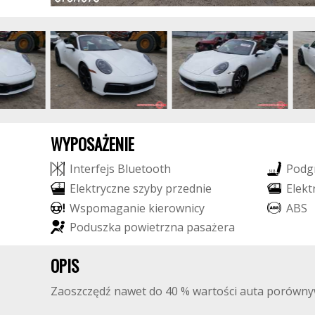
WYPOSAŻENIE
I
n
t
e
r
f
e
j
s
B
l
u
e
t
o
o
t
h
P
o
d
g
E
l
e
k
t
r
y
c
z
n
e
s
z
y
b
y
p
r
z
e
d
n
i
e
E
l
e
k
t
W
s
p
o
m
a
g
a
n
i
e
k
i
e
r
o
w
n
i
c
y
A
B
S
P
o
d
u
s
z
k
a
p
o
w
i
e
t
r
z
n
a
p
a
s
a
ż
e
r
a
OPIS
Zaoszczędź nawet do 40 % wartości auta porówny