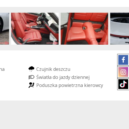
n
a
C
z
u
j
n
i
k
d
e
s
z
c
z
u
Ś
w
i
a
t
ł
a
d
o
j
a
z
d
y
d
z
i
e
n
n
e
j
P
o
d
u
s
z
k
a
p
o
w
i
e
t
r
z
n
a
k
i
e
r
o
w
c
y