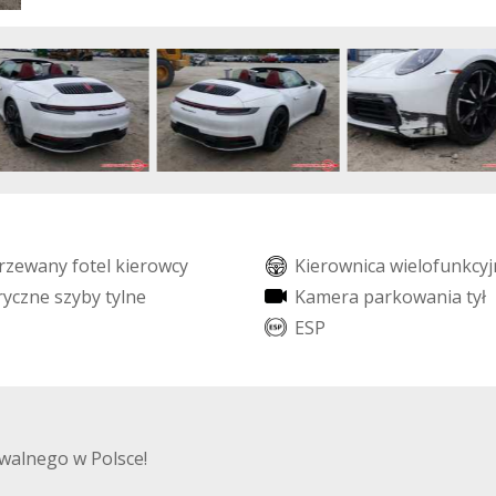
r
z
e
w
a
n
y
f
o
t
e
l
k
i
e
r
o
w
c
y
K
i
e
r
o
w
n
i
c
a
w
i
e
l
o
f
u
n
k
c
y
j
r
y
c
z
n
e
s
z
y
b
y
t
y
l
n
e
K
a
m
e
r
a
p
a
r
k
o
w
a
n
i
a
t
y
ł
E
S
P
walnego w Polsce!