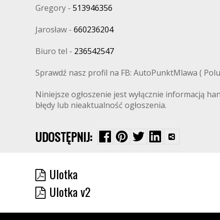
Gregory -
513946356
Jarosław -
660236204
Biuro tel -
236542547
Sprawdź nasz profil na FB: AutoPunktMlawa ( Polub
Niniejsze ogłoszenie jest wyłącznie informacją ha
błędy lub nieaktualność ogłoszenia.
UDOSTĘPNIJ:
Ulotka
Ulotka v2