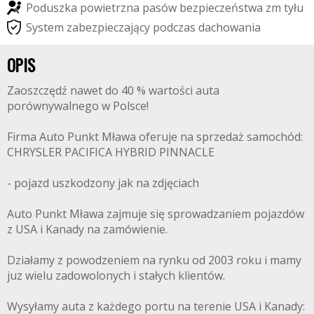
P
o
d
u
s
z
k
a
p
o
w
i
e
t
r
z
n
a
p
a
s
ó
w
b
e
z
p
i
e
c
z
e
ń
s
t
w
a
z
m
t
y
ł
u
S
y
s
t
e
m
z
a
b
e
z
p
i
e
c
z
a
j
ą
c
y
p
o
d
c
z
a
s
d
a
c
h
o
w
a
n
i
a
OPIS
Zaoszczędź nawet do 40 % wartości auta
porównywalnego w Polsce!
Firma Auto Punkt Mława oferuje na sprzedaż samochód:
CHRYSLER PACIFICA HYBRID PINNACLE
- pojazd uszkodzony jak na zdjęciach
Auto Punkt Mława zajmuje się sprowadzaniem pojazdów
z USA i Kanady na zamówienie.
Działamy z powodzeniem na rynku od 2003 roku i mamy
juz wielu zadowolonych i stałych klientów.
Wysyłamy auta z każdego portu na terenie USA i Kanady: