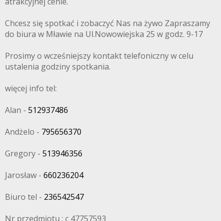
atrakcyjnej cenie.
Chcesz się spotkać i zobaczyć Nas na żywo Zapraszamy
do biura w Mławie na Ul.Nowowiejska 25 w godz. 9-17
Prosimy o wcześniejszy kontakt telefoniczny w celu
ustalenia godziny spotkania.
więcej info tel:
Alan -
512937486
Andżelo -
795656370
Gregory -
513946356
Jarosław -
660236204
Biuro tel -
236542547
Nr przedmiotu : c 47757593