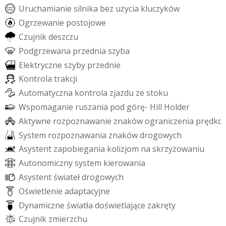
U
r
u
c
h
a
m
i
a
n
i
e
s
i
l
n
i
k
a
b
e
z
u
ż
y
c
i
a
k
l
u
c
z
y
k
ó
w
O
g
r
z
e
w
a
n
i
e
p
o
s
t
o
j
o
w
e
C
z
u
j
n
i
k
d
e
s
z
c
z
u
P
o
d
g
r
z
e
w
a
n
a
p
r
z
e
d
n
i
a
s
z
y
b
a
E
l
e
k
t
r
y
c
z
n
e
s
z
y
b
y
p
r
z
e
d
n
i
e
K
o
n
t
r
o
l
a
t
r
a
k
c
j
i
A
u
t
o
m
a
t
y
c
z
n
a
k
o
n
t
r
o
l
a
z
j
a
z
d
u
z
e
s
t
o
k
u
W
s
p
o
m
a
g
a
n
i
e
r
u
s
z
a
n
i
a
p
o
d
g
ó
r
ę
-
H
i
l
l
H
o
l
d
e
r
A
k
t
y
w
n
e
r
o
z
p
o
z
n
a
w
a
n
i
e
z
n
a
k
ó
w
o
g
r
a
n
i
c
z
e
n
i
a
p
r
ę
d
k
o
S
y
s
t
e
m
r
o
z
p
o
z
n
a
w
a
n
i
a
z
n
a
k
ó
w
d
r
o
g
o
w
y
c
h
A
s
y
s
t
e
n
t
z
a
p
o
b
i
e
g
a
n
i
a
k
o
l
i
z
j
o
m
n
a
s
k
r
z
y
ż
o
w
a
n
i
u
A
u
t
o
n
o
m
i
c
z
n
y
s
y
s
t
e
m
k
i
e
r
o
w
a
n
i
a
A
s
y
s
t
e
n
t
ś
w
i
a
t
e
ł
d
r
o
g
o
w
y
c
h
O
ś
w
i
e
t
l
e
n
i
e
a
d
a
p
t
a
c
y
j
n
e
D
y
n
a
m
i
c
z
n
e
ś
w
i
a
t
ł
a
d
o
ś
w
i
e
t
l
a
j
ą
c
e
z
a
k
r
ę
t
y
C
z
u
j
n
i
k
z
m
i
e
r
z
c
h
u