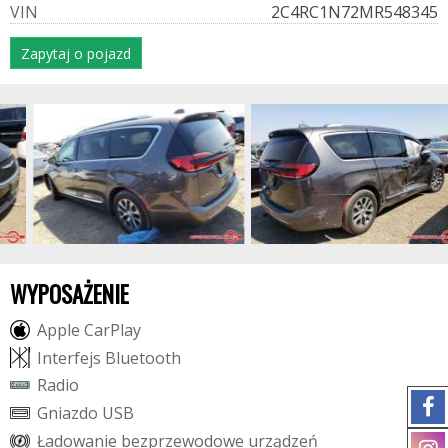
V
I
N
2C4RC1N72MR548345
Zapytaj o pojazd
WYPOSAŻENIE
A
p
p
l
e
C
a
r
P
l
a
y
I
n
t
e
r
f
e
j
s
B
l
u
e
t
o
o
t
h
R
a
d
i
o
G
n
i
a
z
d
o
U
S
B
Ł
a
d
o
w
a
n
i
e
b
e
z
p
r
z
e
w
o
d
o
w
e
u
r
z
ą
d
z
e
ń