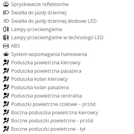
S
p
r
y
s
k
i
w
a
c
z
e
r
e
f
e
k
t
o
r
ó
w
Ś
w
i
a
t
ł
a
d
o
j
a
z
d
y
d
z
i
e
n
n
e
j
Ś
w
i
a
t
ł
a
d
o
j
a
z
d
y
d
z
i
e
n
n
e
j
d
i
o
d
o
w
e
L
E
D
L
a
m
p
y
p
r
z
e
c
i
w
m
g
i
e
l
n
e
L
a
m
p
y
p
r
z
e
c
i
w
m
g
i
e
l
n
e
w
t
e
c
h
n
o
l
o
g
i
i
L
E
D
A
B
S
S
y
s
t
e
m
w
s
p
o
m
a
g
a
n
i
a
h
a
m
o
w
a
n
i
a
P
o
d
u
s
z
k
a
p
o
w
i
e
t
r
z
n
a
k
i
e
r
o
w
c
y
P
o
d
u
s
z
k
a
p
o
w
i
e
t
r
z
n
a
p
a
s
a
ż
e
r
a
P
o
d
u
s
z
k
a
k
o
l
a
n
k
i
e
r
o
w
c
y
P
o
d
u
s
z
k
a
k
o
l
a
n
p
a
s
a
ż
e
r
a
P
o
d
u
s
z
k
a
p
o
w
i
e
t
r
z
n
a
c
e
n
t
r
a
l
n
a
P
o
d
u
s
z
k
i
p
o
w
i
e
t
r
z
n
e
c
z
o
ł
o
w
e
–
p
r
z
ó
d
B
o
c
z
n
a
p
o
d
u
s
z
k
a
p
o
w
i
e
t
r
z
n
a
k
i
e
r
o
w
c
y
B
o
c
z
n
e
p
o
d
u
s
z
k
i
p
o
w
i
e
t
r
z
n
e
-
p
r
z
ó
d
B
o
c
z
n
e
p
o
d
u
s
z
k
i
p
o
w
i
e
t
r
z
n
e
-
t
y
ł