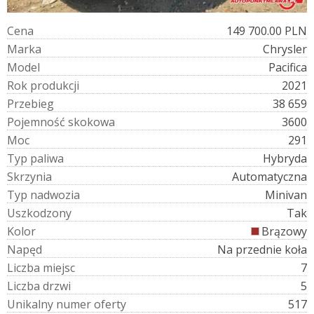
C
e
n
a
149 700.00 PLN
M
a
r
k
a
Chrysler
M
o
d
e
l
Pacifica
R
o
k
p
r
o
d
u
k
c
j
i
2021
P
r
z
e
b
i
e
g
38 659
P
o
j
e
m
n
o
ś
ć
s
k
o
k
o
w
a
3600
M
o
c
291
T
y
p
p
a
l
i
w
a
Hybryda
S
k
r
z
y
n
i
a
Automatyczna
T
y
p
n
a
d
w
o
z
i
a
Minivan
U
s
z
k
o
d
z
o
n
y
Tak
K
o
l
o
r
Brązowy
N
a
p
ę
d
Na przednie koła
L
i
c
z
b
a
m
i
e
j
s
c
7
L
i
c
z
b
a
d
r
z
w
i
5
U
n
i
k
a
l
n
y
n
u
m
e
r
o
f
e
r
t
y
517