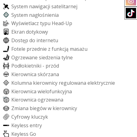
S
y
s
t
e
m
n
a
w
i
g
a
c
j
i
s
a
t
e
l
i
t
a
r
n
e
j
S
y
s
t
e
m
n
a
g
ł
o
ś
n
i
e
n
i
a
W
y
ś
w
i
e
t
l
a
c
z
t
y
p
u
H
e
a
d
-
U
p
E
k
r
a
n
d
o
t
y
k
o
w
y
D
o
s
t
ę
p
d
o
i
n
t
e
r
n
e
t
u
F
o
t
e
l
e
p
r
z
e
d
n
i
e
z
f
u
n
k
c
j
ą
m
a
s
a
ż
u
O
g
r
z
e
w
a
n
e
s
i
e
d
z
e
n
i
a
t
y
l
n
e
P
o
d
ł
o
k
i
e
t
n
i
k
i
-
p
r
z
ó
d
K
i
e
r
o
w
n
i
c
a
s
k
ó
r
z
a
n
a
K
o
l
u
m
n
a
k
i
e
r
o
w
n
i
c
y
r
e
g
u
l
o
w
a
n
a
e
l
e
k
t
r
y
c
z
n
i
e
K
i
e
r
o
w
n
i
c
a
w
i
e
l
o
f
u
n
k
c
y
j
n
a
K
i
e
r
o
w
n
i
c
a
o
g
r
z
e
w
a
n
a
Z
m
i
a
n
a
b
i
e
g
ó
w
w
k
i
e
r
o
w
n
i
c
y
C
y
f
r
o
w
y
k
l
u
c
z
y
k
K
e
y
l
e
s
s
e
n
t
r
y
K
e
y
l
e
s
s
G
o