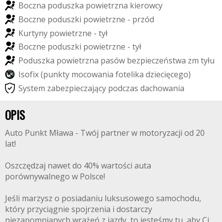
B
o
c
z
n
a
p
o
d
u
s
z
k
a
p
o
w
i
e
t
r
z
n
a
k
i
e
r
o
w
c
y
B
o
c
z
n
e
p
o
d
u
s
z
k
i
p
o
w
i
e
t
r
z
n
e
-
p
r
z
ó
d
K
u
r
t
y
n
y
p
o
w
i
e
t
r
z
n
e
-
t
y
ł
B
o
c
z
n
e
p
o
d
u
s
z
k
i
p
o
w
i
e
t
r
z
n
e
-
t
y
ł
P
o
d
u
s
z
k
a
p
o
w
i
e
t
r
z
n
a
p
a
s
ó
w
b
e
z
p
i
e
c
z
e
ń
s
t
w
a
z
m
t
y
ł
u
I
s
o
f
i
x
(
p
u
n
k
t
y
m
o
c
o
w
a
n
i
a
f
o
t
e
l
i
k
a
d
z
i
e
c
i
ę
c
e
g
o
)
S
y
s
t
e
m
z
a
b
e
z
p
i
e
c
z
a
j
ą
c
y
p
o
d
c
z
a
s
d
a
c
h
o
w
a
n
i
a
OPIS
Auto Punkt Mława - Twój partner w motoryzacji od 20
lat!
Oszczędzaj nawet do 40% wartości auta
porównywalnego w Polsce!
Jeśli marzysz o posiadaniu luksusowego samochodu,
który przyciągnie spojrzenia i dostarczy
niezapomnianych wrażeń z jazdy, to jesteśmy tu, aby Ci