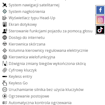
S
y
s
t
e
m
n
a
w
i
g
a
c
j
i
s
a
t
e
l
i
t
a
r
n
e
j
S
y
s
t
e
m
n
a
g
ł
o
ś
n
i
e
n
i
a
W
y
ś
w
i
e
t
l
a
c
z
t
y
p
u
H
e
a
d
-
U
p
E
k
r
a
n
d
o
t
y
k
o
w
y
S
t
e
r
o
w
a
n
i
e
f
u
n
k
c
j
a
m
i
p
o
j
a
z
d
u
z
a
p
o
m
o
c
ą
g
ł
o
s
u
D
o
s
t
ę
p
d
o
i
n
t
e
r
n
e
t
u
K
i
e
r
o
w
n
i
c
a
s
k
ó
r
z
a
n
a
K
o
l
u
m
n
a
k
i
e
r
o
w
n
i
c
y
r
e
g
u
l
o
w
a
n
a
e
l
e
k
t
r
y
c
z
n
i
e
K
i
e
r
o
w
n
i
c
a
w
i
e
l
o
f
u
n
k
c
y
j
n
a
D
ź
w
i
g
n
i
a
z
m
i
a
n
y
b
i
e
g
ó
w
w
y
k
o
ń
c
z
o
n
a
s
k
ó
r
ą
C
y
f
r
o
w
y
k
l
u
c
z
y
k
K
e
y
l
e
s
s
e
n
t
r
y
K
e
y
l
e
s
s
G
o
U
r
u
c
h
a
m
i
a
n
i
e
s
i
l
n
i
k
a
b
e
z
u
ż
y
c
i
a
k
l
u
c
z
y
k
ó
w
O
g
r
z
e
w
a
n
i
e
p
o
s
t
o
j
o
w
e
A
u
t
o
m
a
t
y
c
z
n
a
k
o
n
t
r
o
l
a
o
g
r
z
e
w
a
n
i
a