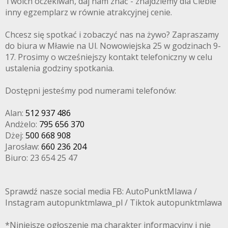
Twoich oczekiwań, daj nam znać - znajdziemy dla Ciebie
inny egzemplarz w równie atrakcyjnej cenie.
Chcesz się spotkać i zobaczyć nas na żywo? Zapraszamy
do biura w Mławie na Ul. Nowowiejska 25 w godzinach 9-
17. Prosimy o wcześniejszy kontakt telefoniczny w celu
ustalenia godziny spotkania.
Dostępni jesteśmy pod numerami telefonów:
Alan:
512 937 486
Andżelo:
795 656 370
Dżej:
500 668 908
Jarosław:
660 236 204
Biuro: 23 654 25 47
Sprawdź nasze social media FB: AutoPunktMlawa /
Instagram autopunktmlawa_pl / Tiktok autopunktmlawa
*Niniejsze ogłoszenie ma charakter informacyjny i nie