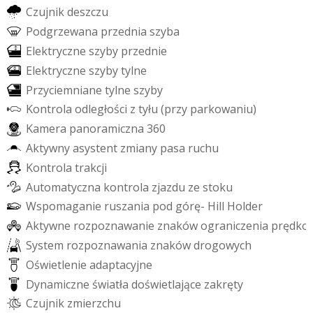
C
z
u
j
n
i
k
d
e
s
z
c
z
u
P
o
d
g
r
z
e
w
a
n
a
p
r
z
e
d
n
i
a
s
z
y
b
a
E
l
e
k
t
r
y
c
z
n
e
s
z
y
b
y
p
r
z
e
d
n
i
e
E
l
e
k
t
r
y
c
z
n
e
s
z
y
b
y
t
y
l
n
e
P
r
z
y
c
i
e
m
n
i
a
n
e
t
y
l
n
e
s
z
y
b
y
K
o
n
t
r
o
l
a
o
d
l
e
g
ł
o
ś
c
i
z
t
y
ł
u
(
p
r
z
y
p
a
r
k
o
w
a
n
i
u
)
K
a
m
e
r
a
p
a
n
o
r
a
m
i
c
z
n
a
3
6
0
A
k
t
y
w
n
y
a
s
y
s
t
e
n
t
z
m
i
a
n
y
p
a
s
a
r
u
c
h
u
K
o
n
t
r
o
l
a
t
r
a
k
c
j
i
A
u
t
o
m
a
t
y
c
z
n
a
k
o
n
t
r
o
l
a
z
j
a
z
d
u
z
e
s
t
o
k
u
W
s
p
o
m
a
g
a
n
i
e
r
u
s
z
a
n
i
a
p
o
d
g
ó
r
ę
-
H
i
l
l
H
o
l
d
e
r
A
k
t
y
w
n
e
r
o
z
p
o
z
n
a
w
a
n
i
e
z
n
a
k
ó
w
o
g
r
a
n
i
c
z
e
n
i
a
p
r
ę
d
k
o
S
y
s
t
e
m
r
o
z
p
o
z
n
a
w
a
n
i
a
z
n
a
k
ó
w
d
r
o
g
o
w
y
c
h
O
ś
w
i
e
t
l
e
n
i
e
a
d
a
p
t
a
c
y
j
n
e
D
y
n
a
m
i
c
z
n
e
ś
w
i
a
t
ł
a
d
o
ś
w
i
e
t
l
a
j
ą
c
e
z
a
k
r
ę
t
y
C
z
u
j
n
i
k
z
m
i
e
r
z
c
h
u