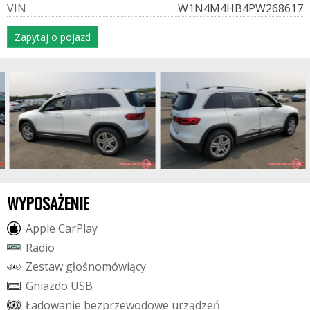
V
I
N
W1N4M4HB4PW268617
Zapytaj o pojazd
WYPOSAŻENIE
A
p
p
l
e
C
a
r
P
l
a
y
R
a
d
i
o
Z
e
s
t
a
w
g
ł
o
ś
n
o
m
ó
w
i
ą
c
y
G
n
i
a
z
d
o
U
S
B
Ł
a
d
o
w
a
n
i
e
b
e
z
p
r
z
e
w
o
d
o
w
e
u
r
z
ą
d
z
e
ń