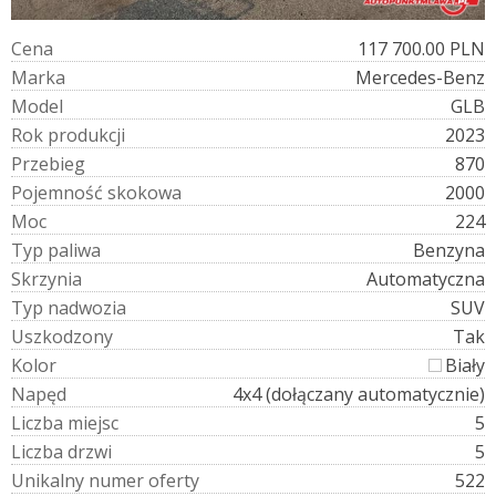
C
e
n
a
117 700.00 PLN
M
a
r
k
a
Mercedes-Benz
M
o
d
e
l
GLB
R
o
k
p
r
o
d
u
k
c
j
i
2023
P
r
z
e
b
i
e
g
870
P
o
j
e
m
n
o
ś
ć
s
k
o
k
o
w
a
2000
M
o
c
224
T
y
p
p
a
l
i
w
a
Benzyna
S
k
r
z
y
n
i
a
Automatyczna
T
y
p
n
a
d
w
o
z
i
a
SUV
U
s
z
k
o
d
z
o
n
y
Tak
K
o
l
o
r
Biały
N
a
p
ę
d
4x4 (dołączany automatycznie)
L
i
c
z
b
a
m
i
e
j
s
c
5
L
i
c
z
b
a
d
r
z
w
i
5
U
n
i
k
a
l
n
y
n
u
m
e
r
o
f
e
r
t
y
522