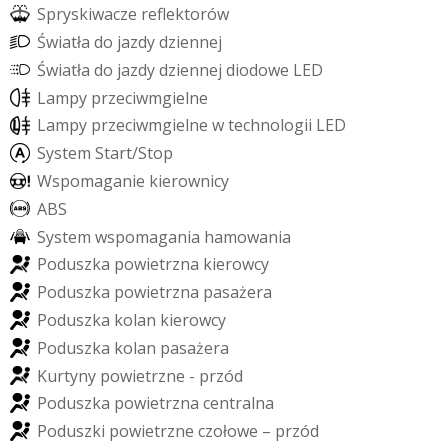
S
p
r
y
s
k
i
w
a
c
z
e
r
e
f
e
k
t
o
r
ó
w
Ś
w
i
a
t
ł
a
d
o
j
a
z
d
y
d
z
i
e
n
n
e
j
Ś
w
i
a
t
ł
a
d
o
j
a
z
d
y
d
z
i
e
n
n
e
j
d
i
o
d
o
w
e
L
E
D
L
a
m
p
y
p
r
z
e
c
i
w
m
g
i
e
l
n
e
L
a
m
p
y
p
r
z
e
c
i
w
m
g
i
e
l
n
e
w
t
e
c
h
n
o
l
o
g
i
i
L
E
D
S
y
s
t
e
m
S
t
a
r
t
/
S
t
o
p
W
s
p
o
m
a
g
a
n
i
e
k
i
e
r
o
w
n
i
c
y
A
B
S
S
y
s
t
e
m
w
s
p
o
m
a
g
a
n
i
a
h
a
m
o
w
a
n
i
a
P
o
d
u
s
z
k
a
p
o
w
i
e
t
r
z
n
a
k
i
e
r
o
w
c
y
P
o
d
u
s
z
k
a
p
o
w
i
e
t
r
z
n
a
p
a
s
a
ż
e
r
a
P
o
d
u
s
z
k
a
k
o
l
a
n
k
i
e
r
o
w
c
y
P
o
d
u
s
z
k
a
k
o
l
a
n
p
a
s
a
ż
e
r
a
K
u
r
t
y
n
y
p
o
w
i
e
t
r
z
n
e
-
p
r
z
ó
d
P
o
d
u
s
z
k
a
p
o
w
i
e
t
r
z
n
a
c
e
n
t
r
a
l
n
a
P
o
d
u
s
z
k
i
p
o
w
i
e
t
r
z
n
e
c
z
o
ł
o
w
e
–
p
r
z
ó
d