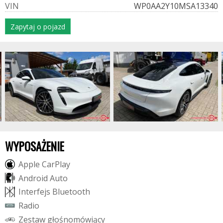
V
I
N
WP0AA2Y10MSA13340
Zapytaj o pojazd
WYPOSAŻENIE
A
p
p
l
e
C
a
r
P
l
a
y
A
n
d
r
o
i
d
A
u
t
o
I
n
t
e
r
f
e
j
s
B
l
u
e
t
o
o
t
h
R
a
d
i
o
Z
e
s
t
a
w
g
ł
o
ś
n
o
m
ó
w
i
ą
c
y