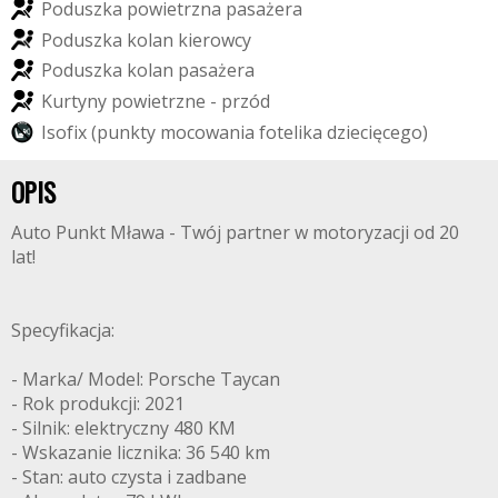
P
o
d
u
s
z
k
a
p
o
w
i
e
t
r
z
n
a
p
a
s
a
ż
e
r
a
P
o
d
u
s
z
k
a
k
o
l
a
n
k
i
e
r
o
w
c
y
P
o
d
u
s
z
k
a
k
o
l
a
n
p
a
s
a
ż
e
r
a
K
u
r
t
y
n
y
p
o
w
i
e
t
r
z
n
e
-
p
r
z
ó
d
I
s
o
f
i
x
(
p
u
n
k
t
y
m
o
c
o
w
a
n
i
a
f
o
t
e
l
i
k
a
d
z
i
e
c
i
ę
c
e
g
o
)
OPIS
Auto Punkt Mława - Twój partner w motoryzacji od 20
lat!
Specyfikacja:
- Marka/ Model: Porsche Taycan
- Rok produkcji: 2021
- Silnik: elektryczny 480 KM
- Wskazanie licznika: 36 540 km
- Stan: auto czysta i zadbane