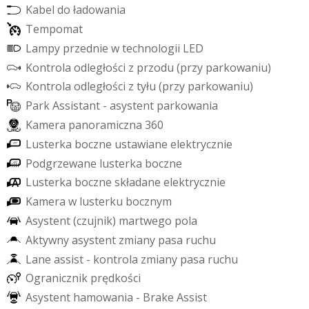
K
a
b
e
l
d
o
ł
a
d
o
w
a
n
i
a
T
e
m
p
o
m
a
t
L
a
m
p
y
p
r
z
e
d
n
i
e
w
t
e
c
h
n
o
l
o
g
i
i
L
E
D
K
o
n
t
r
o
l
a
o
d
l
e
g
ł
o
ś
c
i
z
p
r
z
o
d
u
(
p
r
z
y
p
a
r
k
o
w
a
n
i
u
)
K
o
n
t
r
o
l
a
o
d
l
e
g
ł
o
ś
c
i
z
t
y
ł
u
(
p
r
z
y
p
a
r
k
o
w
a
n
i
u
)
P
a
r
k
A
s
s
i
s
t
a
n
t
-
a
s
y
s
t
e
n
t
p
a
r
k
o
w
a
n
i
a
K
a
m
e
r
a
p
a
n
o
r
a
m
i
c
z
n
a
3
6
0
L
u
s
t
e
r
k
a
b
o
c
z
n
e
u
s
t
a
w
i
a
n
e
e
l
e
k
t
r
y
c
z
n
i
e
P
o
d
g
r
z
e
w
a
n
e
l
u
s
t
e
r
k
a
b
o
c
z
n
e
L
u
s
t
e
r
k
a
b
o
c
z
n
e
s
k
ł
a
d
a
n
e
e
l
e
k
t
r
y
c
z
n
i
e
K
a
m
e
r
a
w
l
u
s
t
e
r
k
u
b
o
c
z
n
y
m
A
s
y
s
t
e
n
t
(
c
z
u
j
n
i
k
)
m
a
r
t
w
e
g
o
p
o
l
a
A
k
t
y
w
n
y
a
s
y
s
t
e
n
t
z
m
i
a
n
y
p
a
s
a
r
u
c
h
u
L
a
n
e
a
s
s
i
s
t
-
k
o
n
t
r
o
l
a
z
m
i
a
n
y
p
a
s
a
r
u
c
h
u
O
g
r
a
n
i
c
z
n
i
k
p
r
ę
d
k
o
ś
c
i
A
s
y
s
t
e
n
t
h
a
m
o
w
a
n
i
a
-
B
r
a
k
e
A
s
s
i
s
t