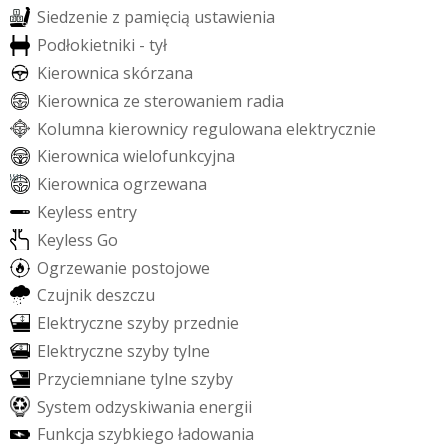
S
i
e
d
z
e
n
i
e
z
p
a
m
i
ę
c
i
ą
u
s
t
a
w
i
e
n
i
a
P
o
d
ł
o
k
i
e
t
n
i
k
i
-
t
y
ł
K
i
e
r
o
w
n
i
c
a
s
k
ó
r
z
a
n
a
K
i
e
r
o
w
n
i
c
a
z
e
s
t
e
r
o
w
a
n
i
e
m
r
a
d
i
a
K
o
l
u
m
n
a
k
i
e
r
o
w
n
i
c
y
r
e
g
u
l
o
w
a
n
a
e
l
e
k
t
r
y
c
z
n
i
e
K
i
e
r
o
w
n
i
c
a
w
i
e
l
o
f
u
n
k
c
y
j
n
a
K
i
e
r
o
w
n
i
c
a
o
g
r
z
e
w
a
n
a
K
e
y
l
e
s
s
e
n
t
r
y
K
e
y
l
e
s
s
G
o
O
g
r
z
e
w
a
n
i
e
p
o
s
t
o
j
o
w
e
C
z
u
j
n
i
k
d
e
s
z
c
z
u
E
l
e
k
t
r
y
c
z
n
e
s
z
y
b
y
p
r
z
e
d
n
i
e
E
l
e
k
t
r
y
c
z
n
e
s
z
y
b
y
t
y
l
n
e
P
r
z
y
c
i
e
m
n
i
a
n
e
t
y
l
n
e
s
z
y
b
y
S
y
s
t
e
m
o
d
z
y
s
k
i
w
a
n
i
a
e
n
e
r
g
i
i
F
u
n
k
c
j
a
s
z
y
b
k
i
e
g
o
ł
a
d
o
w
a
n
i
a