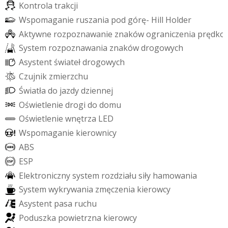
K
o
n
t
r
o
l
a
t
r
a
k
c
j
i
W
s
p
o
m
a
g
a
n
i
e
r
u
s
z
a
n
i
a
p
o
d
g
ó
r
ę
-
H
i
l
l
H
o
l
d
e
r
A
k
t
y
w
n
e
r
o
z
p
o
z
n
a
w
a
n
i
e
z
n
a
k
ó
w
o
g
r
a
n
i
c
z
e
n
i
a
p
r
ę
d
k
o
S
y
s
t
e
m
r
o
z
p
o
z
n
a
w
a
n
i
a
z
n
a
k
ó
w
d
r
o
g
o
w
y
c
h
A
s
y
s
t
e
n
t
ś
w
i
a
t
e
ł
d
r
o
g
o
w
y
c
h
C
z
u
j
n
i
k
z
m
i
e
r
z
c
h
u
Ś
w
i
a
t
ł
a
d
o
j
a
z
d
y
d
z
i
e
n
n
e
j
O
ś
w
i
e
t
l
e
n
i
e
d
r
o
g
i
d
o
d
o
m
u
O
ś
w
i
e
t
l
e
n
i
e
w
n
ę
t
r
z
a
L
E
D
W
s
p
o
m
a
g
a
n
i
e
k
i
e
r
o
w
n
i
c
y
A
B
S
E
S
P
E
l
e
k
t
r
o
n
i
c
z
n
y
s
y
s
t
e
m
r
o
z
d
z
i
a
ł
u
s
i
ł
y
h
a
m
o
w
a
n
i
a
S
y
s
t
e
m
w
y
k
r
y
w
a
n
i
a
z
m
ę
c
z
e
n
i
a
k
i
e
r
o
w
c
y
A
s
y
s
t
e
n
t
p
a
s
a
r
u
c
h
u
P
o
d
u
s
z
k
a
p
o
w
i
e
t
r
z
n
a
k
i
e
r
o
w
c
y