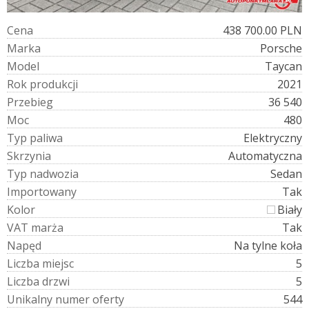
C
e
n
a
438 700.00 PLN
M
a
r
k
a
Porsche
M
o
d
e
l
Taycan
R
o
k
p
r
o
d
u
k
c
j
i
2021
P
r
z
e
b
i
e
g
36 540
M
o
c
480
T
y
p
p
a
l
i
w
a
Elektryczny
S
k
r
z
y
n
i
a
Automatyczna
T
y
p
n
a
d
w
o
z
i
a
Sedan
I
m
p
o
r
t
o
w
a
n
y
Tak
K
o
l
o
r
Biały
V
A
T
m
a
r
ż
a
Tak
N
a
p
ę
d
Na tylne koła
L
i
c
z
b
a
m
i
e
j
s
c
5
L
i
c
z
b
a
d
r
z
w
i
5
U
n
i
k
a
l
n
y
n
u
m
e
r
o
f
e
r
t
y
544