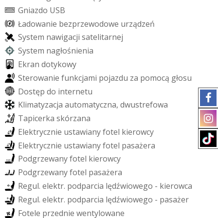
G
n
i
a
z
d
o
U
S
B
Ł
a
d
o
w
a
n
i
e
b
e
z
p
r
z
e
w
o
d
o
w
e
u
r
z
ą
d
z
e
ń
S
y
s
t
e
m
n
a
w
i
g
a
c
j
i
s
a
t
e
l
i
t
a
r
n
e
j
S
y
s
t
e
m
n
a
g
ł
o
ś
n
i
e
n
i
a
E
k
r
a
n
d
o
t
y
k
o
w
y
S
t
e
r
o
w
a
n
i
e
f
u
n
k
c
j
a
m
i
p
o
j
a
z
d
u
z
a
p
o
m
o
c
ą
g
ł
o
s
u
D
o
s
t
ę
p
d
o
i
n
t
e
r
n
e
t
u
K
l
i
m
a
t
y
z
a
c
j
a
a
u
t
o
m
a
t
y
c
z
n
a
,
d
w
u
s
t
r
e
f
o
w
a
T
a
p
i
c
e
r
k
a
s
k
ó
r
z
a
n
a
E
l
e
k
t
r
y
c
z
n
i
e
u
s
t
a
w
i
a
n
y
f
o
t
e
l
k
i
e
r
o
w
c
y
E
l
e
k
t
r
y
c
z
n
i
e
u
s
t
a
w
i
a
n
y
f
o
t
e
l
p
a
s
a
ż
e
r
a
P
o
d
g
r
z
e
w
a
n
y
f
o
t
e
l
k
i
e
r
o
w
c
y
P
o
d
g
r
z
e
w
a
n
y
f
o
t
e
l
p
a
s
a
ż
e
r
a
R
e
g
u
l
.
e
l
e
k
t
r
.
p
o
d
p
a
r
c
i
a
l
ę
d
ź
w
i
o
w
e
g
o
-
k
i
e
r
o
w
c
a
R
e
g
u
l
.
e
l
e
k
t
r
.
p
o
d
p
a
r
c
i
a
l
ę
d
ź
w
i
o
w
e
g
o
-
p
a
s
a
ż
e
r
F
o
t
e
l
e
p
r
z
e
d
n
i
e
w
e
n
t
y
l
o
w
a
n
e