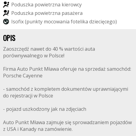
P
o
d
u
s
z
k
a
p
o
w
i
e
t
r
z
n
a
k
i
e
r
o
w
c
y
P
o
d
u
s
z
k
a
p
o
w
i
e
t
r
z
n
a
p
a
s
a
ż
e
r
a
I
s
o
f
i
x
(
p
u
n
k
t
y
m
o
c
o
w
a
n
i
a
f
o
t
e
l
i
k
a
d
z
i
e
c
i
ę
c
e
g
o
)
OPIS
Zaoszczędź nawet do 40 % wartości auta
porównywalnego w Polsce!
Firma Auto Punkt Mława oferuje na sprzedaż samochód:
Porsche Cayenne
- samochód z kompletem dokumentów uprawniającymi
do rejestracji w Polsce
- pojazd uszkodzony jak na zdjęciach
Auto Punkt Mława zajmuje się sprowadzaniem pojazdów
z USA i Kanady na zamówienie.