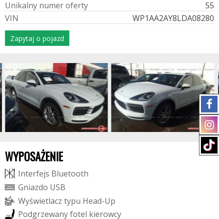
U
n
i
k
a
l
n
y
n
u
m
e
r
o
f
e
r
t
y
55
V
I
N
WP1AA2AY8LDA08280
Zapytaj o pojazd
WYPOSAŻENIE
I
n
t
e
r
f
e
j
s
B
l
u
e
t
o
o
t
h
G
n
i
a
z
d
o
U
S
B
W
y
ś
w
i
e
t
l
a
c
z
t
y
p
u
H
e
a
d
-
U
p
P
o
d
g
r
z
e
w
a
n
y
f
o
t
e
l
k
i
e
r
o
w
c
y