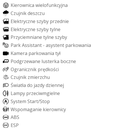
K
i
e
r
o
w
n
i
c
a
w
i
e
l
o
f
u
n
k
c
y
j
n
a
C
z
u
j
n
i
k
d
e
s
z
c
z
u
E
l
e
k
t
r
y
c
z
n
e
s
z
y
b
y
p
r
z
e
d
n
i
e
E
l
e
k
t
r
y
c
z
n
e
s
z
y
b
y
t
y
l
n
e
P
r
z
y
c
i
e
m
n
i
a
n
e
t
y
l
n
e
s
z
y
b
y
P
a
r
k
A
s
s
i
s
t
a
n
t
-
a
s
y
s
t
e
n
t
p
a
r
k
o
w
a
n
i
a
K
a
m
e
r
a
p
a
r
k
o
w
a
n
i
a
t
y
ł
P
o
d
g
r
z
e
w
a
n
e
l
u
s
t
e
r
k
a
b
o
c
z
n
e
O
g
r
a
n
i
c
z
n
i
k
p
r
ę
d
k
o
ś
c
i
C
z
u
j
n
i
k
z
m
i
e
r
z
c
h
u
Ś
w
i
a
t
ł
a
d
o
j
a
z
d
y
d
z
i
e
n
n
e
j
L
a
m
p
y
p
r
z
e
c
i
w
m
g
i
e
l
n
e
S
y
s
t
e
m
S
t
a
r
t
/
S
t
o
p
W
s
p
o
m
a
g
a
n
i
e
k
i
e
r
o
w
n
i
c
y
A
B
S
E
S
P