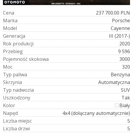
C
e
n
a
237 700.00 PLN
M
a
r
k
a
Porsche
M
o
d
e
l
Cayenne
G
e
n
e
r
a
c
j
a
III (2017-)
R
o
k
p
r
o
d
u
k
c
j
i
2020
P
r
z
e
b
i
e
g
9 596
P
o
j
e
m
n
o
ś
ć
s
k
o
k
o
w
a
3000
M
o
c
320
T
y
p
p
a
l
i
w
a
Benzyna
S
k
r
z
y
n
i
a
Automatyczna
T
y
p
n
a
d
w
o
z
i
a
SUV
U
s
z
k
o
d
z
o
n
y
Tak
K
o
l
o
r
Biały
N
a
p
ę
d
4x4 (dołączany automatycznie)
L
i
c
z
b
a
m
i
e
j
s
c
5
L
i
c
z
b
a
d
r
z
w
i
5