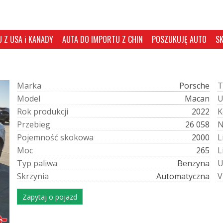
 Z USA i KANADY
AUTA DO IMPORTU Z CHIN
POSZUKUJĘ AUTO
S
M
a
r
k
a
Porsche
T
M
o
d
e
l
Macan
R
o
k
p
r
o
d
u
k
c
j
i
2022
K
P
r
z
e
b
i
e
g
26 058
P
o
j
e
m
n
o
ś
ć
s
k
o
k
o
w
a
2000
L
M
o
c
265
L
T
y
p
p
a
l
i
w
a
Benzyna
S
k
r
z
y
n
i
a
Automatyczna
V
Zapytaj o pojazd