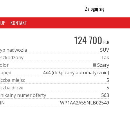
Zaloguj się
KUP
KONTAKT
124 700
PLN
y
p
n
a
d
w
o
z
i
a
SUV
U
s
z
k
o
d
z
o
n
y
Tak
o
l
o
r
Szary
N
a
p
ę
d
4x4 (dołączany automatycznie)
i
c
z
b
a
m
i
e
j
s
c
5
i
c
z
b
a
d
r
z
w
i
5
U
n
i
k
a
l
n
y
n
u
m
e
r
o
f
e
r
t
y
563
I
N
WP1AA2A55NLB02549