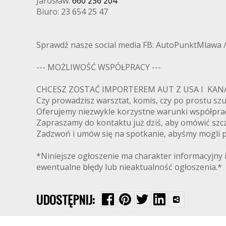
Jarosław:
660 236 204
Biuro: 23 654 25 47
Sprawdź nasze social media FB: AutoPunktMlawa 
--- MOŻLIWOŚĆ WSPÓŁPRACY ---
CHCESZ ZOSTAĆ IMPORTEREM AUT Z USA I K
Czy prowadzisz warsztat, komis, czy po prostu s
Oferujemy niezwykle korzystne warunki współpra
Zapraszamy do kontaktu już dziś, aby omówić szcz
Zadzwoń i umów się na spotkanie, abyśmy mogli pr
*Niniejsze ogłoszenie ma charakter informacyjny i
ewentualne błędy lub nieaktualność ogłoszenia.*
UDOSTĘPNIJ: