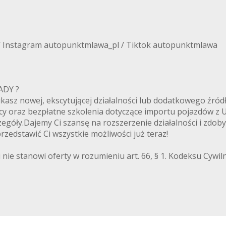
/ Instagram autopunktmlawa_pl / Tiktok autopunktmlawa
ANADY ?
zukasz nowej, ekscytującej działalności lub dodatkowego ź
cy oraz bezpłatne szkolenia dotyczące importu pojazdów z
egóły.Dajemy Ci szansę na rozszerzenie działalności i zdob
zedstawić Ci wszystkie możliwości już teraz!
 nie stanowi oferty w rozumieniu art. 66, § 1. Kodeksu Cywi