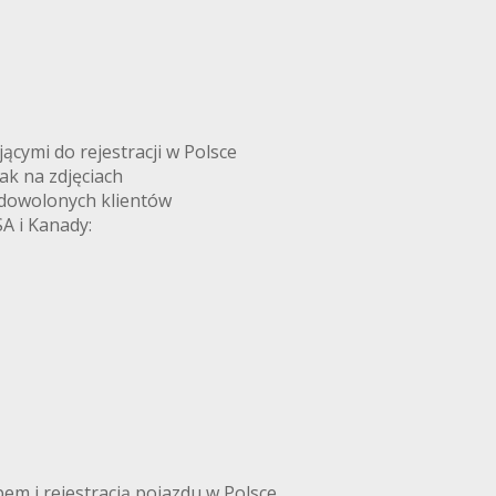
ymi do rejestracji w Polsce
k na zdjęciach
adowolonych klientów
A i Kanady:
m i rejestracją pojazdu w Polsce