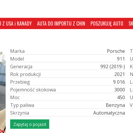
 Z USA i KANADY
AUTA DO IMPORTU Z CHIN
POSZUKUJĘ AUTO
S
M
a
r
k
a
Porsche
T
M
o
d
e
l
911
G
e
n
e
r
a
c
j
a
992 (2019-)
K
R
o
k
p
r
o
d
u
k
c
j
i
2021
P
r
z
e
b
i
e
g
9 016
L
P
o
j
e
m
n
o
ś
ć
s
k
o
k
o
w
a
3000
L
M
o
c
450
T
y
p
p
a
l
i
w
a
Benzyna
V
S
k
r
z
y
n
i
a
Automatyczna
Zapytaj o pojazd