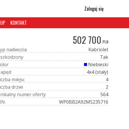
Zaloguj się
KUP
KONTAKT
502 700
PLN
y
p
n
a
d
w
o
z
i
a
Kabriolet
U
s
z
k
o
d
z
o
n
y
Tak
o
l
o
r
Niebieski
N
a
p
ę
d
4x4 (stały)
i
c
z
b
a
m
i
e
j
s
c
4
i
c
z
b
a
d
r
z
w
i
2
U
n
i
k
a
l
n
y
n
u
m
e
r
o
f
e
r
t
y
564
I
N
WP0BB2A92MS235716