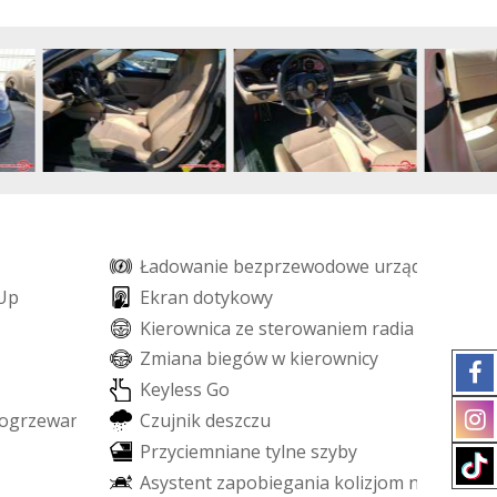
Ł
a
d
o
w
a
n
i
e
b
e
z
p
r
z
e
w
o
d
o
w
e
u
r
z
ą
d
z
e
ń
U
p
E
k
r
a
n
d
o
t
y
k
o
w
y
K
i
e
r
o
w
n
i
c
a
z
e
s
t
e
r
o
w
a
n
i
e
m
r
a
d
i
a
Z
m
i
a
n
a
b
i
e
g
ó
w
w
k
i
e
r
o
w
n
i
c
y
K
e
y
l
e
s
s
G
o
o
g
r
z
e
w
a
n
i
a
C
z
u
j
n
i
k
d
e
s
z
c
z
u
P
r
z
y
c
i
e
m
n
i
a
n
e
t
y
l
n
e
s
z
y
b
y
A
s
y
s
t
e
n
t
z
a
p
o
b
i
e
g
a
n
i
a
k
o
l
i
z
j
o
m
n
a
s
k
r
z
y
ż