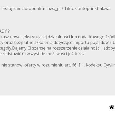
/ Instagram autopunktmlawa_pl / Tiktok autopunktmlawa
ANADY ?
zukasz nowej, ekscytującej działalności lub dodatkowego ź
cy oraz bezpłatne szkolenia dotyczące importu pojazdów z
egóły.Dajemy Ci szansę na rozszerzenie działalności i zdob
zedstawić Ci wszystkie możliwości już teraz!
 nie stanowi oferty w rozumieniu art. 66, § 1. Kodeksu Cywi