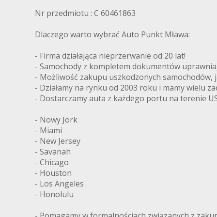
Nr przedmiotu : C 60461863
Dlaczego warto wybrać Auto Punkt Mława:
- Firma działająca nieprzerwanie od 20 lat!
- Samochody z kompletem dokumentów uprawniając
- Możliwość zakupu uszkodzonych samochodów, ja
- Działamy na rynku od 2003 roku i mamy wielu z
- Dostarczamy auta z każdego portu na terenie US
- Nowy Jork
- Miami
- New Jersey
- Savanah
- Chicago
- Houston
- Los Angeles
- Honolulu
- Pomagamy w formalnościach związanych z zakupe