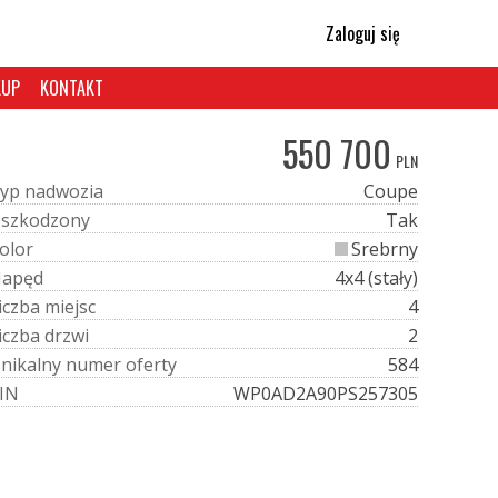
Zaloguj się
KUP
KONTAKT
550 700
PLN
y
p
n
a
d
w
o
z
i
a
Coupe
U
s
z
k
o
d
z
o
n
y
Tak
o
l
o
r
Srebrny
N
a
p
ę
d
4x4 (stały)
i
c
z
b
a
m
i
e
j
s
c
4
i
c
z
b
a
d
r
z
w
i
2
U
n
i
k
a
l
n
y
n
u
m
e
r
o
f
e
r
t
y
584
I
N
WP0AD2A90PS257305