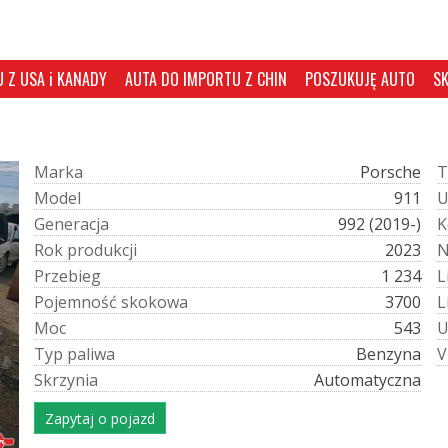
 Z USA i KANADY
AUTA DO IMPORTU Z CHIN
POSZUKUJĘ AUTO
S
M
a
r
k
a
Porsche
T
M
o
d
e
l
911
G
e
n
e
r
a
c
j
a
992 (2019-)
K
R
o
k
p
r
o
d
u
k
c
j
i
2023
P
r
z
e
b
i
e
g
1 234
L
P
o
j
e
m
n
o
ś
ć
s
k
o
k
o
w
a
3700
L
M
o
c
543
T
y
p
p
a
l
i
w
a
Benzyna
V
S
k
r
z
y
n
i
a
Automatyczna
Zapytaj o pojazd