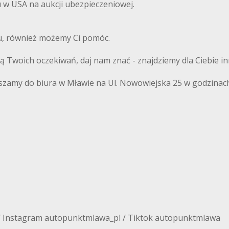
w USA na aukcji ubezpieczeniowej.
du, również możemy Ci pomóc.
ają Twoich oczekiwań, daj nam znać - znajdziemy dla Ciebie i
szamy do biura w Mławie na Ul. Nowowiejska 25 w godzinach
/ Instagram autopunktmlawa_pl / Tiktok autopunktmlawa