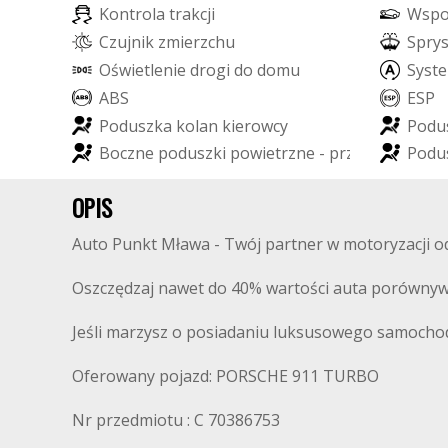
K
o
n
t
r
o
l
a
t
r
a
k
c
j
i
W
s
p
C
z
u
j
n
i
k
z
m
i
e
r
z
c
h
u
S
p
r
y
O
ś
w
i
e
t
l
e
n
i
e
d
r
o
g
i
d
o
d
o
m
u
S
y
s
t
e
A
B
S
E
S
P
P
o
d
u
s
z
k
a
k
o
l
a
n
k
i
e
r
o
w
c
y
P
o
d
u
B
o
c
z
n
e
p
o
d
u
s
z
k
i
p
o
w
i
e
t
r
z
n
e
-
p
r
z
ó
d
P
o
d
u
OPIS
Auto Punkt Mława - Twój partner w motoryzacji od 
Oszczędzaj nawet do 40% wartości auta porównyw
Jeśli marzysz o posiadaniu luksusowego samochodu
Oferowany pojazd: PORSCHE 911 TURBO
Nr przedmiotu : C 70386753