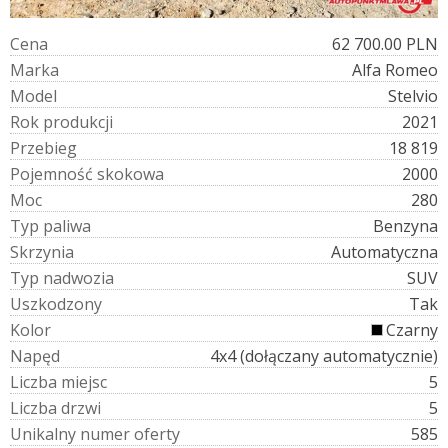
C
e
n
a
62 700.00 PLN
M
a
r
k
a
Alfa Romeo
M
o
d
e
l
Stelvio
R
o
k
p
r
o
d
u
k
c
j
i
2021
P
r
z
e
b
i
e
g
18 819
P
o
j
e
m
n
o
ś
ć
s
k
o
k
o
w
a
2000
M
o
c
280
T
y
p
p
a
l
i
w
a
Benzyna
S
k
r
z
y
n
i
a
Automatyczna
T
y
p
n
a
d
w
o
z
i
a
SUV
U
s
z
k
o
d
z
o
n
y
Tak
K
o
l
o
r
Czarny
N
a
p
ę
d
4x4 (dołączany automatycznie)
L
i
c
z
b
a
m
i
e
j
s
c
5
L
i
c
z
b
a
d
r
z
w
i
5
U
n
i
k
a
l
n
y
n
u
m
e
r
o
f
e
r
t
y
585