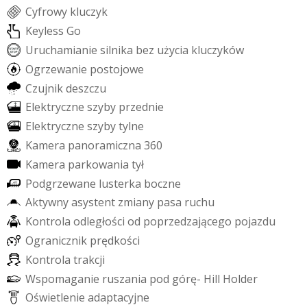
C
y
f
r
o
w
y
k
l
u
c
z
y
k
K
e
y
l
e
s
s
G
o
U
r
u
c
h
a
m
i
a
n
i
e
s
i
l
n
i
k
a
b
e
z
u
ż
y
c
i
a
k
l
u
c
z
y
k
ó
w
O
g
r
z
e
w
a
n
i
e
p
o
s
t
o
j
o
w
e
C
z
u
j
n
i
k
d
e
s
z
c
z
u
E
l
e
k
t
r
y
c
z
n
e
s
z
y
b
y
p
r
z
e
d
n
i
e
E
l
e
k
t
r
y
c
z
n
e
s
z
y
b
y
t
y
l
n
e
K
a
m
e
r
a
p
a
n
o
r
a
m
i
c
z
n
a
3
6
0
K
a
m
e
r
a
p
a
r
k
o
w
a
n
i
a
t
y
ł
P
o
d
g
r
z
e
w
a
n
e
l
u
s
t
e
r
k
a
b
o
c
z
n
e
A
k
t
y
w
n
y
a
s
y
s
t
e
n
t
z
m
i
a
n
y
p
a
s
a
r
u
c
h
u
K
o
n
t
r
o
l
a
o
d
l
e
g
ł
o
ś
c
i
o
d
p
o
p
r
z
e
d
z
a
j
ą
c
e
g
o
p
o
j
a
z
d
u
O
g
r
a
n
i
c
z
n
i
k
p
r
ę
d
k
o
ś
c
i
K
o
n
t
r
o
l
a
t
r
a
k
c
j
i
W
s
p
o
m
a
g
a
n
i
e
r
u
s
z
a
n
i
a
p
o
d
g
ó
r
ę
-
H
i
l
l
H
o
l
d
e
r
O
ś
w
i
e
t
l
e
n
i
e
a
d
a
p
t
a
c
y
j
n
e