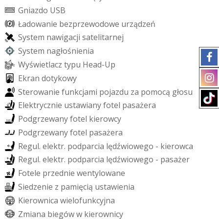
G
n
i
a
z
d
o
U
S
B
Ł
a
d
o
w
a
n
i
e
b
e
z
p
r
z
e
w
o
d
o
w
e
u
r
z
ą
d
z
e
ń
S
y
s
t
e
m
n
a
w
i
g
a
c
j
i
s
a
t
e
l
i
t
a
r
n
e
j
S
y
s
t
e
m
n
a
g
ł
o
ś
n
i
e
n
i
a
W
y
ś
w
i
e
t
l
a
c
z
t
y
p
u
H
e
a
d
-
U
p
E
k
r
a
n
d
o
t
y
k
o
w
y
S
t
e
r
o
w
a
n
i
e
f
u
n
k
c
j
a
m
i
p
o
j
a
z
d
u
z
a
p
o
m
o
c
ą
g
ł
o
s
u
E
l
e
k
t
r
y
c
z
n
i
e
u
s
t
a
w
i
a
n
y
f
o
t
e
l
p
a
s
a
ż
e
r
a
P
o
d
g
r
z
e
w
a
n
y
f
o
t
e
l
k
i
e
r
o
w
c
y
P
o
d
g
r
z
e
w
a
n
y
f
o
t
e
l
p
a
s
a
ż
e
r
a
R
e
g
u
l
.
e
l
e
k
t
r
.
p
o
d
p
a
r
c
i
a
l
ę
d
ź
w
i
o
w
e
g
o
-
k
i
e
r
o
w
c
a
R
e
g
u
l
.
e
l
e
k
t
r
.
p
o
d
p
a
r
c
i
a
l
ę
d
ź
w
i
o
w
e
g
o
-
p
a
s
a
ż
e
r
F
o
t
e
l
e
p
r
z
e
d
n
i
e
w
e
n
t
y
l
o
w
a
n
e
S
i
e
d
z
e
n
i
e
z
p
a
m
i
ę
c
i
ą
u
s
t
a
w
i
e
n
i
a
K
i
e
r
o
w
n
i
c
a
w
i
e
l
o
f
u
n
k
c
y
j
n
a
Z
m
i
a
n
a
b
i
e
g
ó
w
w
k
i
e
r
o
w
n
i
c
y