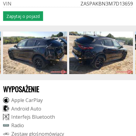
V
I
N
ZASPAKBN3M7D13659
Zapytaj o pojazd
WYPOSAŻENIE
A
p
p
l
e
C
a
r
P
l
a
y
A
n
d
r
o
i
d
A
u
t
o
I
n
t
e
r
f
e
j
s
B
l
u
e
t
o
o
t
h
R
a
d
i
o
Z
e
s
t
a
w
g
ł
o
ś
n
o
m
ó
w
i
ą
c
y