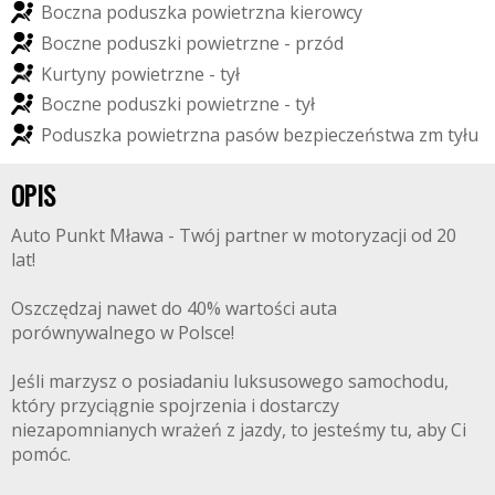
B
o
c
z
n
a
p
o
d
u
s
z
k
a
p
o
w
i
e
t
r
z
n
a
k
i
e
r
o
w
c
y
B
o
c
z
n
e
p
o
d
u
s
z
k
i
p
o
w
i
e
t
r
z
n
e
-
p
r
z
ó
d
K
u
r
t
y
n
y
p
o
w
i
e
t
r
z
n
e
-
t
y
ł
B
o
c
z
n
e
p
o
d
u
s
z
k
i
p
o
w
i
e
t
r
z
n
e
-
t
y
ł
P
o
d
u
s
z
k
a
p
o
w
i
e
t
r
z
n
a
p
a
s
ó
w
b
e
z
p
i
e
c
z
e
ń
s
t
w
a
z
m
t
y
ł
u
OPIS
Auto Punkt Mława - Twój partner w motoryzacji od 20
lat!
Oszczędzaj nawet do 40% wartości auta
porównywalnego w Polsce!
Jeśli marzysz o posiadaniu luksusowego samochodu,
który przyciągnie spojrzenia i dostarczy
niezapomnianych wrażeń z jazdy, to jesteśmy tu, aby Ci
pomóc.