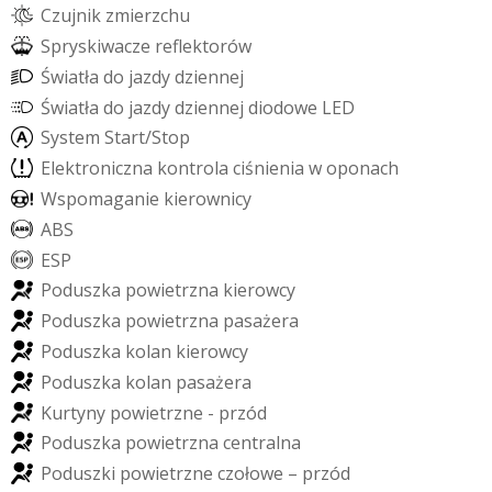
C
z
u
j
n
i
k
z
m
i
e
r
z
c
h
u
S
p
r
y
s
k
i
w
a
c
z
e
r
e
f
e
k
t
o
r
ó
w
Ś
w
i
a
t
ł
a
d
o
j
a
z
d
y
d
z
i
e
n
n
e
j
Ś
w
i
a
t
ł
a
d
o
j
a
z
d
y
d
z
i
e
n
n
e
j
d
i
o
d
o
w
e
L
E
D
S
y
s
t
e
m
S
t
a
r
t
/
S
t
o
p
E
l
e
k
t
r
o
n
i
c
z
n
a
k
o
n
t
r
o
l
a
c
i
ś
n
i
e
n
i
a
w
o
p
o
n
a
c
h
W
s
p
o
m
a
g
a
n
i
e
k
i
e
r
o
w
n
i
c
y
A
B
S
E
S
P
P
o
d
u
s
z
k
a
p
o
w
i
e
t
r
z
n
a
k
i
e
r
o
w
c
y
P
o
d
u
s
z
k
a
p
o
w
i
e
t
r
z
n
a
p
a
s
a
ż
e
r
a
P
o
d
u
s
z
k
a
k
o
l
a
n
k
i
e
r
o
w
c
y
P
o
d
u
s
z
k
a
k
o
l
a
n
p
a
s
a
ż
e
r
a
K
u
r
t
y
n
y
p
o
w
i
e
t
r
z
n
e
-
p
r
z
ó
d
P
o
d
u
s
z
k
a
p
o
w
i
e
t
r
z
n
a
c
e
n
t
r
a
l
n
a
P
o
d
u
s
z
k
i
p
o
w
i
e
t
r
z
n
e
c
z
o
ł
o
w
e
–
p
r
z
ó
d