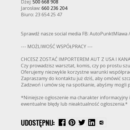
Dżej:
500 668 908
Jarosław:
660 236 204
Biuro: 23 654 25 47
Sprawdź nasze social media FB: AutoPunktMlawa 
--- MOŻLIWOŚĆ WSPÓŁPRACY ---
CHCESZ ZOSTAĆ IMPORTEREM AUT Z USA I K
Czy prowadzisz warsztat, komis, czy po prostu s
Oferujemy niezwykle korzystne warunki współpra
Zapraszamy do kontaktu już dziś, aby omówić szcz
Zadzwoń i umów się na spotkanie, abyśmy mogli pr
*Niniejsze ogłoszenie ma charakter informacyjny i
ewentualne błędy lub nieaktualność ogłoszenia.*
UDOSTĘPNIJ: