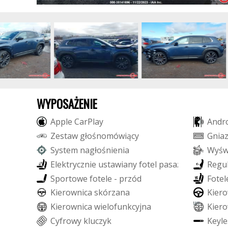
WYPOSAŻENIE
A
p
p
l
e
C
a
r
P
l
a
y
A
n
d
r
Z
e
s
t
a
w
g
ł
o
ś
n
o
m
ó
w
i
ą
c
y
G
n
i
a
S
y
s
t
e
m
n
a
g
ł
o
ś
n
i
e
n
i
a
W
y
ś
E
l
e
k
t
r
y
c
z
n
i
e
u
s
t
a
w
i
a
n
y
f
o
t
e
l
p
a
s
a
ż
e
r
a
R
e
g
u
S
p
o
r
t
o
w
e
f
o
t
e
l
e
-
p
r
z
ó
d
F
o
t
e
l
K
i
e
r
o
w
n
i
c
a
s
k
ó
r
z
a
n
a
K
i
e
r
o
K
i
e
r
o
w
n
i
c
a
w
i
e
l
o
f
u
n
k
c
y
j
n
a
K
i
e
r
o
C
y
f
r
o
w
y
k
l
u
c
z
y
k
K
e
y
l
e