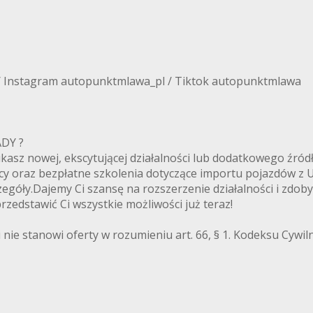
/ Instagram autopunktmlawa_pl / Tiktok autopunktmlawa
ANADY ?
zukasz nowej, ekscytującej działalności lub dodatkowego ź
cy oraz bezpłatne szkolenia dotyczące importu pojazdów z
egóły.Dajemy Ci szansę na rozszerzenie działalności i zdoby
zedstawić Ci wszystkie możliwości już teraz!
 nie stanowi oferty w rozumieniu art. 66, § 1. Kodeksu Cywi