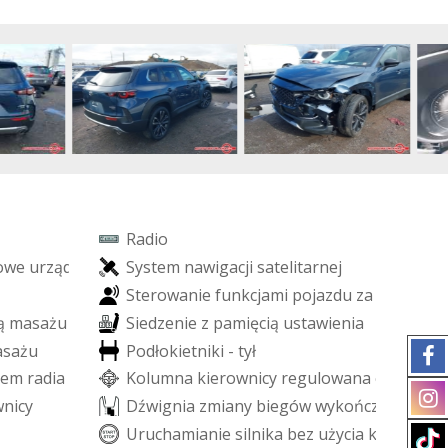
R
a
d
i
o
o
w
e
u
r
z
ą
d
z
e
ń
S
y
s
t
e
m
n
a
w
i
g
a
c
j
i
s
a
t
e
l
i
t
a
r
n
e
j
S
t
e
r
o
w
a
n
i
e
f
u
n
k
c
j
a
m
i
p
o
j
a
z
d
u
z
a
p
o
m
o
c
ą
ą
m
a
s
a
ż
u
S
i
e
d
z
e
n
i
e
z
p
a
m
i
ę
c
i
ą
u
s
t
a
w
i
e
n
i
a
a
s
a
ż
u
P
o
d
ł
o
k
i
e
t
n
i
k
i
-
t
y
ł
e
m
r
a
d
i
a
K
o
l
u
m
n
a
k
i
e
r
o
w
n
i
c
y
r
e
g
u
l
o
w
a
n
a
e
l
e
k
t
r
y
c
z
w
n
i
c
y
D
ź
w
i
g
n
i
a
z
m
i
a
n
y
b
i
e
g
ó
w
w
y
k
o
ń
c
z
o
n
a
s
k
ó
r
U
r
u
c
h
a
m
i
a
n
i
e
s
i
l
n
i
k
a
b
e
z
u
ż
y
c
i
a
k
l
u
c
z
y
k
ó
w