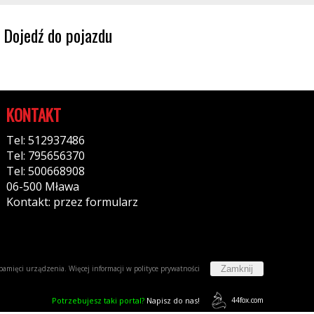
Dojedź do pojazdu
KONTAKT
Tel: 512937486
Tel: 795656370
Tel: 500668908
06-500 Mława
Kontakt: przez formularz
Zamknij
w pamięci urządzenia. Więcej informacji w
polityce prywatności
Potrzebujesz taki portal?
Napisz do nas!
44fox.com