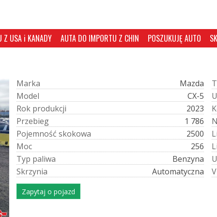
 Z USA i KANADY
AUTA DO IMPORTU Z CHIN
POSZUKUJĘ AUTO
S
M
a
r
k
a
Mazda
T
M
o
d
e
l
CX-5
R
o
k
p
r
o
d
u
k
c
j
i
2023
K
P
r
z
e
b
i
e
g
1 786
P
o
j
e
m
n
o
ś
ć
s
k
o
k
o
w
a
2500
L
M
o
c
256
L
T
y
p
p
a
l
i
w
a
Benzyna
S
k
r
z
y
n
i
a
Automatyczna
V
Zapytaj o pojazd