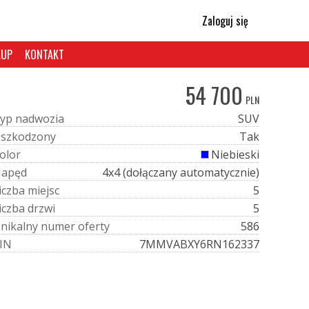
Zaloguj się
KUP
KONTAKT
54 700
PLN
y
p
n
a
d
w
o
z
i
a
SUV
U
s
z
k
o
d
z
o
n
y
Tak
o
l
o
r
Niebieski
N
a
p
ę
d
4x4 (dołączany automatycznie)
i
c
z
b
a
m
i
e
j
s
c
5
i
c
z
b
a
d
r
z
w
i
5
U
n
i
k
a
l
n
y
n
u
m
e
r
o
f
e
r
t
y
586
I
N
7MMVABXY6RN162337